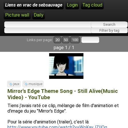
Liens en vrac de sebsauvage
Login
Tag cloud
Picture wall
Daily
Links per page:
20
50
100
page 1 / 1
jeux
musique
Mirror's Edge Theme Song - Still Alive(Music
Video) - YouTube
Tiens j'avais raté ce clip, mélange de film d'animation et
d'image du jeu "Mirror's Edge".
Pour la série d'animation (trailer), c'est là:
http://www.youtube.com/watch?v=WoKavJZIlQg