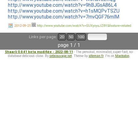
http://www.youtube.com/watch?v=9hBJGsA86L4
http://www.youtube.com/watch?v=h1sMQPvTSZU
http://www.youtube.com/watch?v=7mvQGF76mlM
2012-09-25
http://www.youtube.com/watch?v=SUXyoyuJZ8Y&feature=related
Links per page:
20
50
100
page 1 / 1
Shaarli 0.0.41 beta modifiée - 2022-08-11
- The personal, minimalist, super-fast, no-
database delicious clone. By
sebsauvage.net
. Theme by
idleman.fr
. I'm on
Mastodon
.