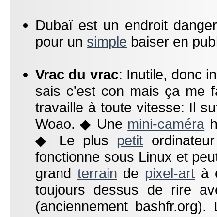
Dubaï est un endroit dange
pour un
simple
baiser en publ
Vrac du vrac
: Inutile, donc 
sais c'est con mais ça me f
travaille à toute vitesse: Il su
Woao. ◆ Une
mini-caméra
h
◆ Le plus
petit
ordinateur
fonctionne sous Linux et pe
grand
terrain
de
pixel-art
à e
toujours dessus de rire a
(anciennement bashfr.org).