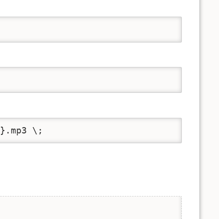
}.mp3 \;