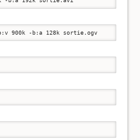
k -b:a 192k sortie.avi
b:v 900k -b:a 128k sortie.ogv