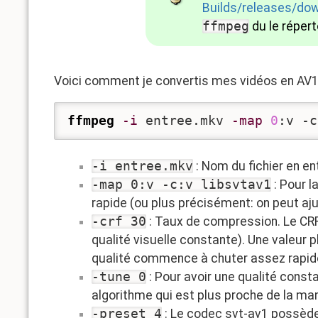
Builds/releases/dow
ffmpeg
du le répert
Voici comment je convertis mes vidéos en AV1 e
ffmpeg
-i
 entree.mkv 
-map
0
:v -c
-i entree.mkv
: Nom du fichier en e
-map 0:v -c:v libsvtav1
: Pour l
rapide (ou plus précisément: on peut aju
-crf 30
: Taux de compression. Le CRF 
qualité visuelle constante). Une valeur p
qualité commence à chuter assez rapi
-tune 0
: Pour avoir une qualité consta
algorithme qui est plus proche de la ma
-preset 4
: Le codec svt-av1 possède 