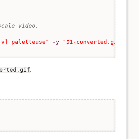
scale video.
:v] paletteuse"
-y
"$1-converted.gif"
erted.gif
.