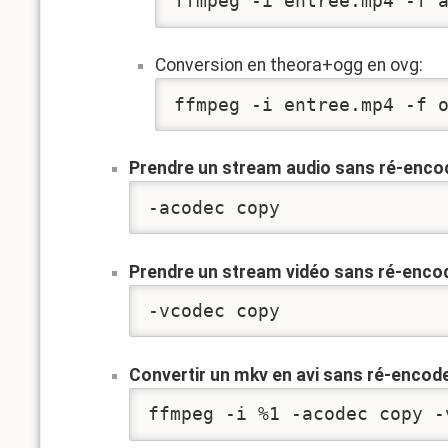
ffmpeg -i entree.mp4 -f 
Conversion en theora+ogg en ovg:
ffmpeg -i entree.mp4 -f 
Prendre un stream audio sans ré-enco
-acodec copy
Prendre un stream vidéo sans ré-enco
-vcodec copy
Convertir un mkv en avi sans ré-encod
ffmpeg -i %1 -acodec copy -