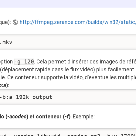
ique):
http://ffmpeg.zeranoe.com/builds/win32/static
.mkv
option
-g 120
. Cela permet d'insérer des images de réf
 (déplacement rapide dans le flux vidéo) plus facilement.
ie. Ce conteneur supporte la vidéo, d'eventuelles multipl
b:a
)
:
-b:a 192k output
io (
-acodec
) et conteneur (
-f
)
: Exemple: