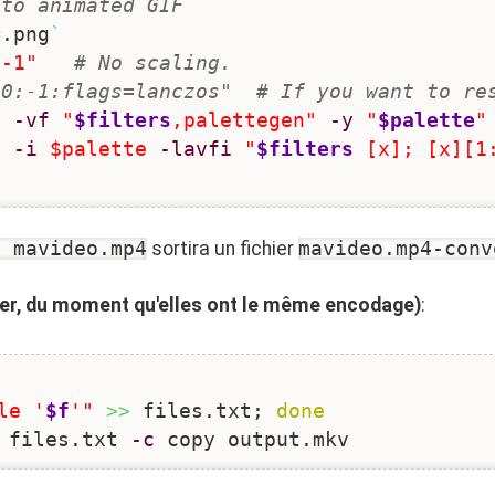
 to animated GIF
=.png
`
:-1"
# No scaling.
20:-1:flags=lanczos"  # If you want to re
"
-vf
"
$filters
,palettegen"
-y
"
$palette
"
"
-i
$palette
-lavfi
"
$filters
 [x]; [x][1
h mavideo.mp4
sortira un fichier
mavideo.mp4-conv
er, du moment qu'elles ont le même encodage)
:
le '
$f
'"
>>
 files.txt; 
done
 files.txt 
-c
 copy output.mkv