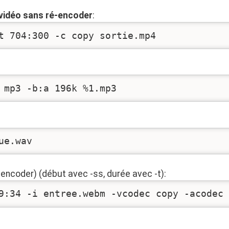
 vidéo sans ré-encoder
:
t 704:300 -c copy sortie.mp4
 mp3 -b:a 196k %1.mp3
ue.wav
encoder) (début avec -ss, durée avec -t):
9:34 -i entree.webm -vcodec copy -acodec 