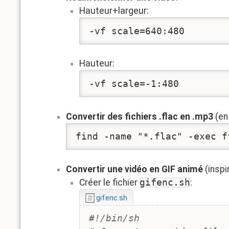
Hauteur+largeur:
-vf scale=640:480
Hauteur:
-vf scale=-1:480
Convertir des fichiers .flac en .mp3
(en
find -name "*.flac" -exec f
Convertir une vidéo en GIF animé
(inspi
Créer le fichier
gifenc.sh
:
gifenc.sh
#!/bin/sh