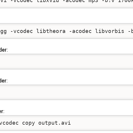
avi -vcodec libxvid -acodec mp3 -b:v 1700
ogg -vcodec libtheora -acodec libvorbis -
der
:
der
:
er
:
vcodec copy output.avi