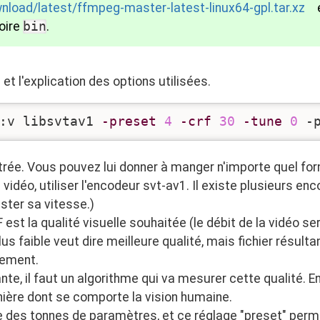
nload/latest/ffmpeg-master-latest-linux64-gpl.tar.xz
et
oire
bin
.
t l'explication des options utilisées.
:v libsvtav1 
-preset
4
-crf
30
-tune
0
 -
ntrée. Vous pouvez lui donner à manger n'importe quel fo
a vidéo, utiliser l'encodeur svt-av1. Il existe plusieurs 
ster sa vitesse.)
est la qualité visuelle souhaitée (le débit de la vidéo s
lus faible veut dire meilleure qualité, mais fichier résult
dement.
nte, il faut un algorithme qui va mesurer cette qualité. E
nière dont se comporte la vision humaine.
des tonnes de paramètres, et ce réglage "preset" permet