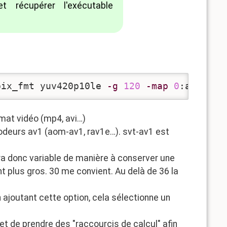
 récupérer l'exécutable
pix_fmt yuv420p10le 
-g
120
-map
0
:a? -c:a
rmat vidéo (mp4, avi…)
encodeurs av1 (aom-av1, rav1e…). svt-av1 est
era donc variable de manière à conserver une
ant plus gros. 30 me convient. Au delà de 36 la
n ajoutant cette option, cela sélectionne un
 de prendre des "raccourcis de calcul" afin