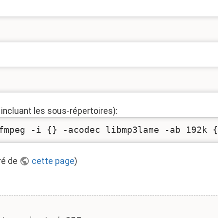
 incluant les sous-répertoires):
fmpeg -i {} -acodec libmp3lame -ab 192k {
ré de
cette page
)