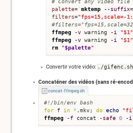
# Convert any video file
palette
=
`
mktemp
--suffix
filters
=
"fps=15,scale=-1
#filters="fps=15,scale=3
ffmpeg
-v
 warning 
-i
"$1
ffmpeg
-v
 warning 
-i
"$1
rm
"
$palette
"
Convertir votre vidéo:
./gifenc.s
Concaténer des vidéos (sans ré-encod
concat-ffmpeg.sh
#!/bin/env bash
for
 f 
in
*
.mkv; 
do
echo
"fi
ffmpeg
-f
 concat 
-safe
0
-i