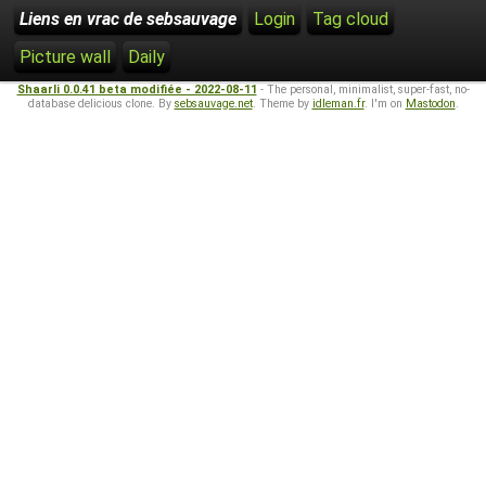
Liens en vrac de sebsauvage
Login
Tag cloud
Picture wall
Daily
Shaarli 0.0.41 beta modifiée - 2022-08-11
- The personal, minimalist, super-fast, no-
database delicious clone. By
sebsauvage.net
. Theme by
idleman.fr
. I'm on
Mastodon
.