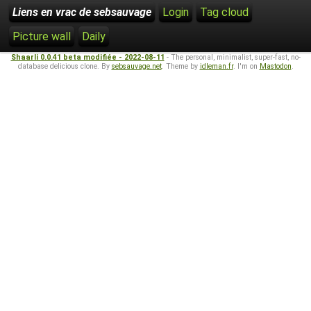
Liens en vrac de sebsauvage
Login
Tag cloud
Picture wall
Daily
Shaarli 0.0.41 beta modifiée - 2022-08-11
- The personal, minimalist, super-fast, no-
database delicious clone. By
sebsauvage.net
. Theme by
idleman.fr
. I'm on
Mastodon
.