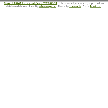
Shaarli 0.0.41 beta modifiée - 2022-08-11
- The personal, minimalist, super-fast, no-
database delicious clone. By
sebsauvage.net
. Theme by
idleman.fr
. I'm on
Mastodon
.