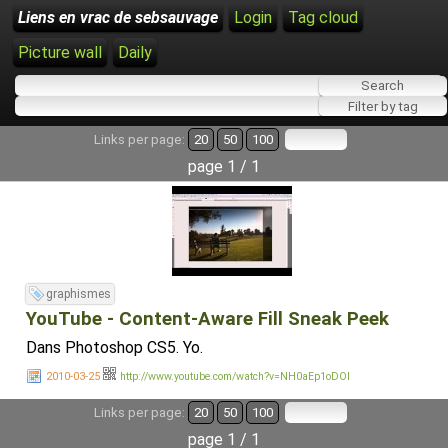
Liens en vrac de sebsauvage
Login
Tag cloud
Picture wall
Daily
Links per page:
20
50
100
page 1 / 1
graphismes
YouTube - Content-Aware Fill Sneak Peek
Dans Photoshop CS5. Yo.
2010-03-25
http://www.youtube.com/watch?v=NH0aEp1oDOI
Links per page:
20
50
100
page 1 / 1