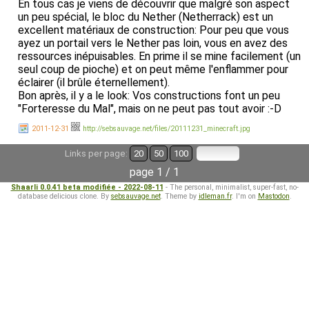
En tous cas je viens de découvrir que malgré son aspect
un peu spécial, le bloc du Nether (Netherrack) est un
excellent matériaux de construction: Pour peu que vous
ayez un portail vers le Nether pas loin, vous en avez des
ressources inépuisables. En prime il se mine facilement (un
seul coup de pioche) et on peut même l'enflammer pour
éclairer (il brûle éternellement).
Bon après, il y a le look: Vos constructions font un peu
"Forteresse du Mal", mais on ne peut pas tout avoir :-D
2011-12-31
http://sebsauvage.net/files/20111231_minecraft.jpg
Links per page:
20
50
100
page 1 / 1
Shaarli 0.0.41 beta modifiée - 2022-08-11
- The personal, minimalist, super-fast, no-
database delicious clone. By
sebsauvage.net
. Theme by
idleman.fr
. I'm on
Mastodon
.