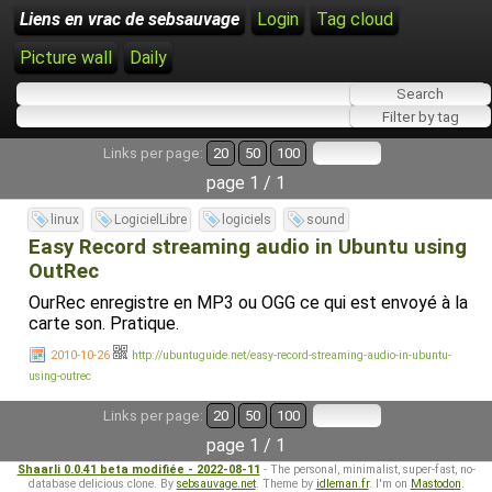
Liens en vrac de sebsauvage
Login
Tag cloud
Picture wall
Daily
Links per page:
20
50
100
page 1 / 1
linux
LogicielLibre
logiciels
sound
Easy Record streaming audio in Ubuntu using
OutRec
OurRec enregistre en MP3 ou OGG ce qui est envoyé à la
carte son. Pratique.
2010-10-26
http://ubuntuguide.net/easy-record-streaming-audio-in-ubuntu-
using-outrec
Links per page:
20
50
100
page 1 / 1
Shaarli 0.0.41 beta modifiée - 2022-08-11
- The personal, minimalist, super-fast, no-
database delicious clone. By
sebsauvage.net
. Theme by
idleman.fr
. I'm on
Mastodon
.