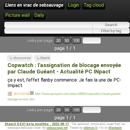
Liens en vrac de sebsauvage
Login
Tag cloud
Picture wall
Daily
Links per page:
20
50
100
page 1 / 1
discussion
liberté
Copwatch : l'assignation de blocage envoyée
par Claude Guéant - Actualité PC INpact
ça y est, l'effet flanby commence: Je fais la une de PC-
Impact.
2012-02-08
http://www.pcinpact.com/news/68804-copwatch-claude-gueant-
blocage-miroirs.htm
Links per page:
20
50
100
page 1 / 1
Shaarli 0.0.41 beta modifiée - 2022-08-11
- The personal, minimalist, super-fast, no-
database delicious clone. By
sebsauvage.net
. Theme by
idleman.fr
. I'm on
Mastodon
.