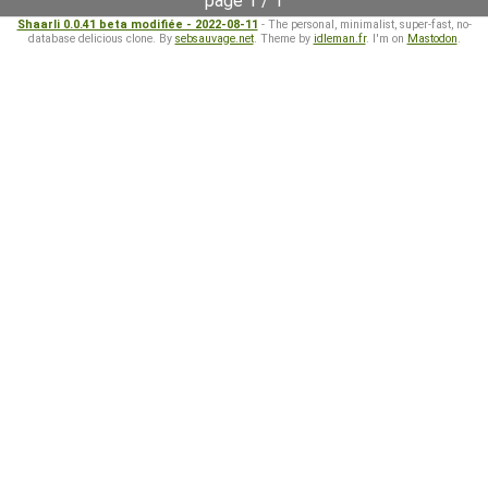
page 1 / 1
Shaarli 0.0.41 beta modifiée - 2022-08-11
- The personal, minimalist, super-fast, no-
database delicious clone. By
sebsauvage.net
. Theme by
idleman.fr
. I'm on
Mastodon
.