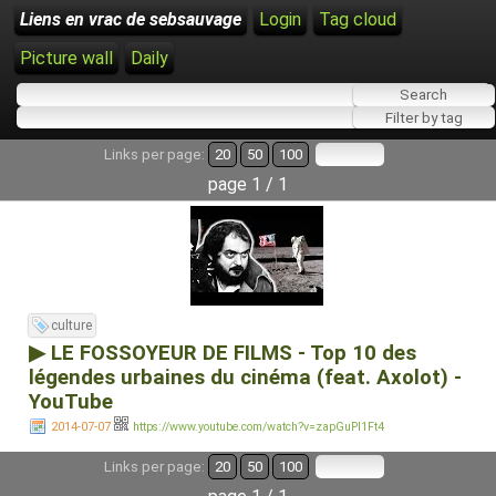
Liens en vrac de sebsauvage
Login
Tag cloud
Picture wall
Daily
Links per page:
20
50
100
page 1 / 1
culture
▶ LE FOSSOYEUR DE FILMS - Top 10 des
légendes urbaines du cinéma (feat. Axolot) -
YouTube
2014-07-07
https://www.youtube.com/watch?v=zapGuPI1Ft4
Links per page:
20
50
100