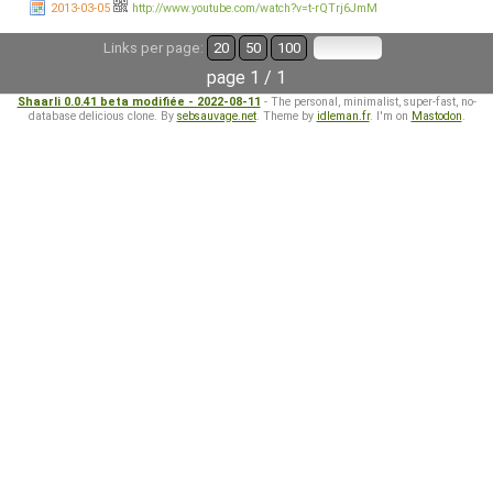
2013-03-05
http://www.youtube.com/watch?v=t-rQTrj6JmM
Links per page:
20
50
100
page 1 / 1
Shaarli 0.0.41 beta modifiée - 2022-08-11
- The personal, minimalist, super-fast, no-
database delicious clone. By
sebsauvage.net
. Theme by
idleman.fr
. I'm on
Mastodon
.