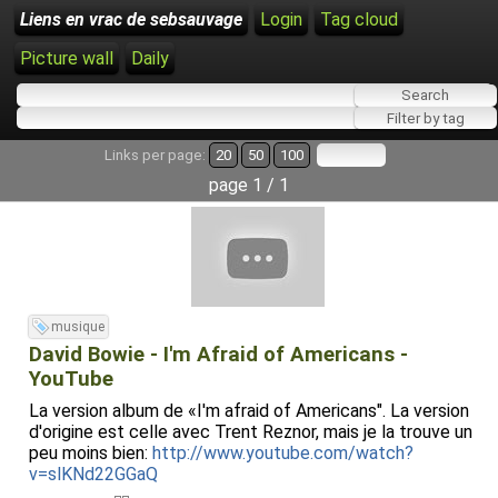
Liens en vrac de sebsauvage
Login
Tag cloud
Picture wall
Daily
Links per page:
20
50
100
page 1 / 1
musique
David Bowie - I'm Afraid of Americans -
YouTube
La version album de «I'm afraid of Americans". La version
d'origine est celle avec Trent Reznor, mais je la trouve un
peu moins bien:
http://www.youtube.com/watch?
v=slKNd22GGaQ