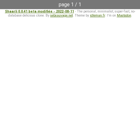
page 1 / 1
Shaarli 0.0.41 beta modifiée - 2022-08-11
- The personal, minimalist, super-fast, no-
database delicious clone. By
sebsauvage.net
. Theme by
idleman.fr
. I'm on
Mastodon
.