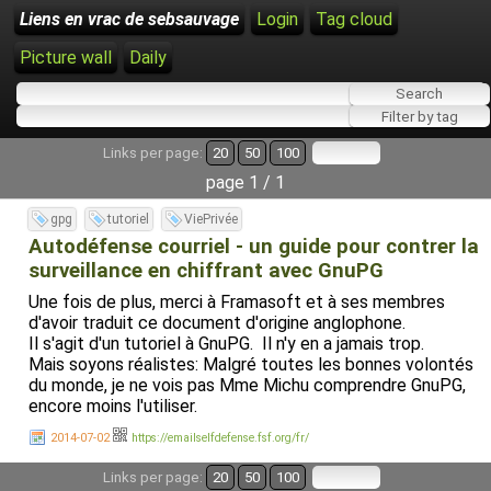
Liens en vrac de sebsauvage
Login
Tag cloud
Picture wall
Daily
Links per page:
20
50
100
page 1 / 1
gpg
tutoriel
ViePrivée
Autodéfense courriel - un guide pour contrer la
surveillance en chiffrant avec GnuPG
Une fois de plus, merci à Framasoft et à ses membres
d'avoir traduit ce document d'origine anglophone.
Il s'agit d'un tutoriel à GnuPG. Il n'y en a jamais trop.
Mais soyons réalistes: Malgré toutes les bonnes volontés
du monde, je ne vois pas Mme Michu comprendre GnuPG,
encore moins l'utiliser.
2014-07-02
https://emailselfdefense.fsf.org/fr/
Links per page:
20
50
100