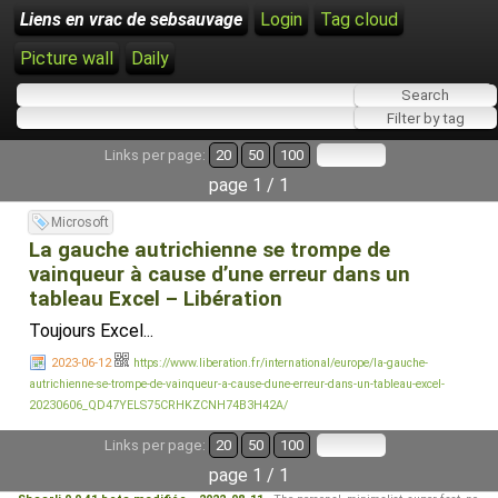
Liens en vrac de sebsauvage
Login
Tag cloud
Picture wall
Daily
Links per page:
20
50
100
page 1 / 1
Microsoft
La gauche autrichienne se trompe de
vainqueur à cause d’une erreur dans un
tableau Excel – Libération
Toujours Excel...
2023-06-12
https://www.liberation.fr/international/europe/la-gauche-
autrichienne-se-trompe-de-vainqueur-a-cause-dune-erreur-dans-un-tableau-excel-
20230606_QD47YELS75CRHKZCNH74B3H42A/
Links per page:
20
50
100
page 1 / 1