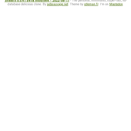
Shaarli 0.0.41 beta modifiée - 2022-08-11
- The personal, minimalist, super-fast, no-
database delicious clone. By
sebsauvage.net
. Theme by
idleman.fr
. I'm on
Mastodon
.