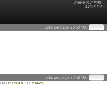
Shaare your links...
34743 links
Links per page:
20
50
100
Links per page:
20
50
100
 Theme by
idleman.fr
. I'm on
Mastodon
.