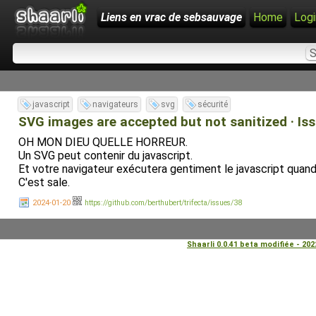
Liens en vrac de sebsauvage
Home
Logi
javascript
navigateurs
svg
sécurité
SVG images are accepted but not sanitized · Iss
OH MON DIEU QUELLE HORREUR.
Un SVG peut contenir du javascript.
Et votre navigateur exécutera gentiment le javascript quand i
C'est sale.
2024-01-20
https://github.com/berthubert/trifecta/issues/38
Shaarli 0.0.41 beta modifiée - 20