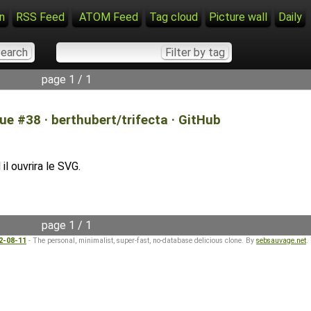
n
RSS Feed
ATOM Feed
Tag cloud
Picture wall
Daily
page 1 / 1
ue #38 · berthubert/trifecta · GitHub
l ouvrira le SVG.
page 1 / 1
22-08-11
- The personal, minimalist, super-fast, no-database delicious clone. By
sebsauvage.net
.