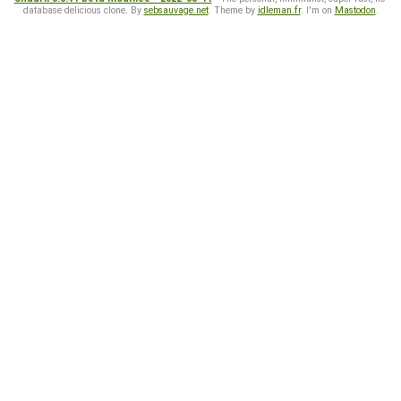
database delicious clone. By
sebsauvage.net
. Theme by
idleman.fr
. I'm on
Mastodon
.