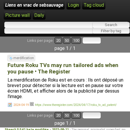
Liens en vrac de sebsauvage
Login
Tag cloud
Picture wall
Daily
Links per page:
20
50
100
page 1 / 1
merdification
Future Roku TVs may run tailored ads when
you pause • The Register
La merdification de Roku est en cours : Ils ont déposé un
brevet pour détecter si la lecture est en pause sur votre
écran HDMI, et afficher alors de la publicité par dessus
l'image.
2024-04-19
https://www.theregister.com/2024/04/17/roku_tv_ad_patent/
Links per page:
20
50
100
page 1 / 1
Shaarli 0.0.41 beta modifiée - 2022-08-11
- The personal, minimalist, super-fast, no-