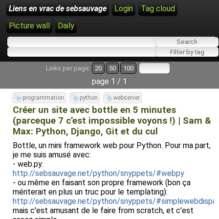
Liens en vrac de sebsauvage
Login
Tag cloud
Picture wall
Daily
Links per page:
20
50
100
page 1 / 1
programmation
python
webserver
Créer un site avec bottle en 5 minutes
(parceque 7 c’est impossible voyons !) | Sam &
Max: Python, Django, Git et du cul
Bottle, un mini framework web pour Python. Pour ma part,
je me suis amusé avec:
- web.py:
http://sebsauvage.net/python/snyppets/#webpy
- ou même en faisant son propre framework (bon ça
mériterait en plus un truc pour le templating):
http://sebsauvage.net/python/snyppets/#simplewebdispa
mais c'est amusant de le faire from scratch, et c'est