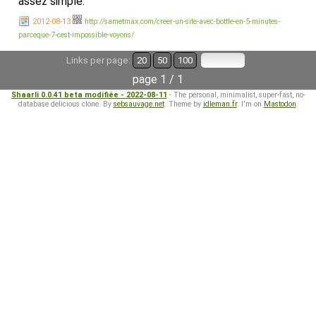
assez simple.
2012-08-13
http://sametmax.com/creer-un-site-avec-bottle-en-5-minutes-
parceque-7-cest-impossible-voyons/
Links per page:
20
50
100
page 1 / 1
Shaarli 0.0.41 beta modifiée - 2022-08-11
- The personal, minimalist, super-fast, no-
database delicious clone. By
sebsauvage.net
. Theme by
idleman.fr
. I'm on
Mastodon
.