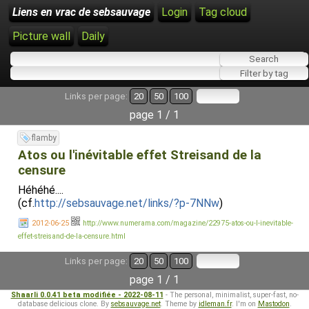
Liens en vrac de sebsauvage
Login
Tag cloud
Picture wall
Daily
Links per page:
20
50
100
page 1 / 1
flamby
Atos ou l'inévitable effet Streisand de la
censure
Héhéhé....
(cf.
http://sebsauvage.net/links/?p-7NNw
)
2012-06-25
http://www.numerama.com/magazine/22975-atos-ou-l-inevitable-
effet-streisand-de-la-censure.html
Links per page:
20
50
100
page 1 / 1
Shaarli 0.0.41 beta modifiée - 2022-08-11
- The personal, minimalist, super-fast, no-
database delicious clone. By
sebsauvage.net
. Theme by
idleman.fr
. I'm on
Mastodon
.