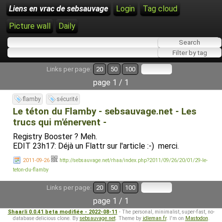
Liens en vrac de sebsauvage
Login
Tag cloud
Picture wall
Daily
Links per page:
20
50
100
page 1 / 1
flamby
sécurité
Le téton du Flamby - sebsauvage.net - Les
trucs qui m'énervent -
Registry Booster ? Meh.
EDIT 23h17: Déjà un Flattr sur l'article :-) merci.
2011-09-26
http://sebsauvage.net/rhaa/index.php?2011/09/26/20/01/29-le-
teton-du-flamby
Links per page:
20
50
100
page 1 / 1
Shaarli 0.0.41 beta modifiée - 2022-08-11
- The personal, minimalist, super-fast, no-
database delicious clone. By
sebsauvage.net
. Theme by
idleman.fr
. I'm on
Mastodon
.