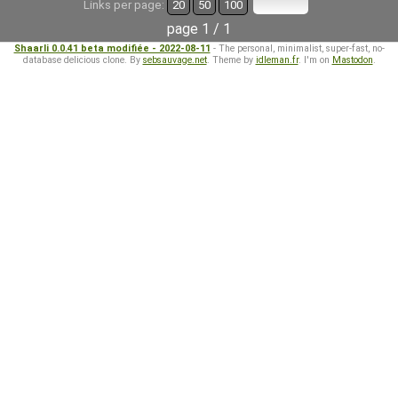
Links per page:
20
50
100
page 1 / 1
Shaarli 0.0.41 beta modifiée - 2022-08-11
- The personal, minimalist, super-fast, no-
database delicious clone. By
sebsauvage.net
. Theme by
idleman.fr
. I'm on
Mastodon
.