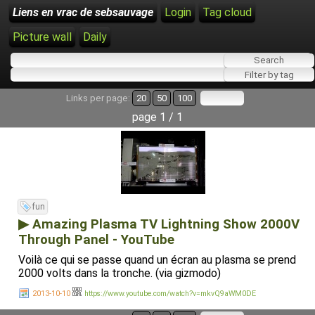
Liens en vrac de sebsauvage
Login
Tag cloud
Picture wall
Daily
Links per page:
20
50
100
page 1 / 1
fun
▶ Amazing Plasma TV Lightning Show 2000V
Through Panel - YouTube
Voilà ce qui se passe quand un écran au plasma se prend
2000 volts dans la tronche. (via gizmodo)
2013-10-10
https://www.youtube.com/watch?v=mkvQ9aWM0DE