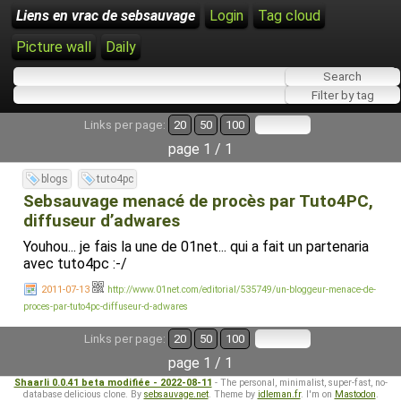
Liens en vrac de sebsauvage
Login
Tag cloud
Picture wall
Daily
Links per page:
20
50
100
page 1 / 1
blogs
tuto4pc
Sebsauvage menacé de procès par Tuto4PC,
diffuseur d’adwares
Youhou... je fais la une de 01net... qui a fait un partenaria
avec tuto4pc :-/
2011-07-13
http://www.01net.com/editorial/535749/un-bloggeur-menace-de-
proces-par-tuto4pc-diffuseur-d-adwares
Links per page:
20
50
100
page 1 / 1
Shaarli 0.0.41 beta modifiée - 2022-08-11
- The personal, minimalist, super-fast, no-
database delicious clone. By
sebsauvage.net
. Theme by
idleman.fr
. I'm on
Mastodon
.