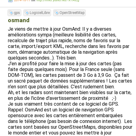
2014-10-17
http://links.yosko.net/?X1AtLg
EDIT: Pour ceux qui sont rooté (et peuvent donc mettre
gps
LogicielLibre
OpenStreetMap
eux-même les fichiers à jour), ces fichiers sont
osmand
accessibles là:
http://epodownload.mediatek.com/EPO.DAT
Je viens de mettre à jour OsmAnd: Il y a diverses
http://epodownload.mediatek.com/EPO.MD5
améliorations sympa (meilleure lisibilité des cartes,
recalcule de trajet plus rapide, noms de favoris sur la
carte, import/export KML, recherche dans les favoris par
nom, démarrage automatique de la navigation après
quelques secondes...). Très bien.
J'en ai profité pour faire la mise à jour des cartes (pas
faite depuis quelques mois). Pour la France seule (sans
DOM-TOM), les cartes passent de 3 Go à 3,9 Go. Ça fait
un sacré paquet de données supplémentaires ! Les cartes
n'en sont que plus détaillées. C'est rudement bien.
Ah, et les radars sont maintenant bien visibles sur la carte,
en plus de l'icône d'avertissement de proximité ;-)
Je suis vraiment très content de ce logiciel de GPS.
Rappel: OsmAnd est un logiciel de navigation GPS
opensource avec les cartes entièrement embarquées
dans le téléphone (pas besoin de connexion internet). Les
cartes sont basées sur OpenStreetMaps, disponibles pour
le monde entier et vous pouvez les mettre à jour