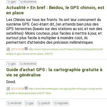
gps
économie
⚫ OsmAnd (
http://osmand.net/
):
Actualité > En bref : Beidou, le GPS chinois, est
- Application opensource et gratuite.
en place
- Taille sur SD: 2,64 Go pour la France entière (mais vous
pouvez ne télécharger que la région qui vous intéresse.)
Les Chinois sur tous les fronts: Ils ont leur concurrent du
- Cartes: OpenStreetMaps ; Monde entier ; Mises à jour:
système GPS. Ceci étant dit, j'en attends bien plus des
Gratuites et fréquentes.
GPS terrestres (basés sur des stations au sol, et non des
- Affichage 2D uniquement.
satellites): Moins couteux, plus faciles à mettre à jour, et
- Contient tous les POI (stations services, institutions,
surtout plus facile à multiplier à moindre coût, ils
gendarmerie, offices de tourisme, hôtels, pharmacies,
permettent d'atteindre des précision millimétriques.
distributeurs de billets, restaurants...)
2012-12-28
http://www.futura-sciences.com/fr/news/t/astronautique/d/en-bref-
- Recherche par ville, rue.
beidou-le-gps-chinois-est-en-place_43673/
- Pas d'affichage des panneaux des sorties.
gps
économie
▶ Avantages de Mappy GPS Free:
Guide d'achat GPS : la cartographie gratuite à
- **Beaucoup** plus intuitif que Navit (vraiment beaucoup)
- Possibilité de zoom automatique en fonction de la
vie se généralise
vitesse.
Good.
- Nécessite moins de puissance CPU que Navit et
OsmAnd (donc fonctionnera mieux sur les "petits"
2012-10-28
http://www.lesnumeriques.com/gps/guide-achat-gps-cartographie-
smartphones).
gratuite-a-vie-se-generalise-n26727.html
▶ Avantages de Navit:
Android
gps
gratuit
logiciels
- Inclus les POI (Il peut par exemple vous afficher la