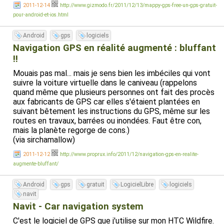
2011-12-14
http://www.gizmodo.fr/2011/12/13/mappy-gps-free-un-gps-gratuit-
trajets pourraient être un peu plus optimaux), mais Navit
pour-android-et-ios.html
reste utile pour trouver le reste (stations essence
proches, etc.). Elle marche parfaitement même sur les
smartphones les moins puissants.
Android
gps
logiciels
Navigation GPS en réalité augmenté : bluffant
!!
EDIT: Ah ouais les cartes dans Mappy ça fait un peu léger
Mouais pas mal... mais je sens bien les imbéciles qui vont
face à OpenStreetMap, quand même (même si on fait
suivre la voiture virtuelle dans le caniveau (rappelons
abstraction des POI).
quand même que plusieurs personnes ont fait des procès
Exemple 1:
aux fabricants de GPS car elles s'étaient plantées en
Dans Navit (OpenStreetMap):
suivant bêtement les instructions du GPS, même sur les
http://sebsauvage.net/files/20111215_android_gps_1_navi
routes en travaux, barrées ou inondées. Faut être con,
Dans Mappy :
mais la planète regorge de cons.)
http://sebsauvage.net/files/20111215_android_gps_1_ma
(via sirchamallow)
(oups gros trou, y'a plus rien)
2011-12-12
http://www.proprux.info/2011/12/navigation-gps-en-realite-
Exemple 2:
augmente-bluffant/
Dans Navit (OpenStreetMap):
http://sebsauvage.net/files/20111215_android_gps_2_navi
Android
gps
gratuit
LogicielLibre
logiciels
Dans Mappy:
navit
http://sebsauvage.net/files/20111215_android_gps_2_ma
Navit - Car navigation system
Un peu pauvre, hein ?
C'est le logiciel de GPS que j'utilise sur mon HTC Wildfire.