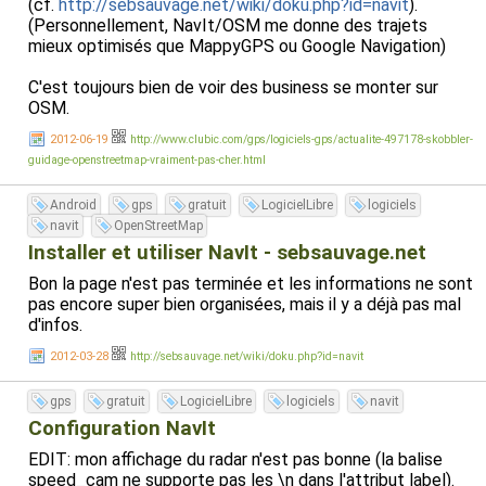
allergiques. C'est affreux. Mais en tant que GPS, il fait un
(cf.
http://sebsauvage.net/wiki/doku.php?id=navit
).
meilleur boulot que Mappy (encore que Mappy se soit
(Personnellement, NavIt/OSM me donne des trajets
amélioré dans sa dernière version). A vous de choisir :-)
mieux optimisés que MappyGPS ou Google Navigation)
Qualité des itinéraires: Navit en premier, suivit de Mappy,
C'est toujours bien de voir des business se monter sur
et enfin OsmAnd (qui fait parfois des trucs bizarres,
OSM.
comme vous proposer de remonter une bretelle
2012-06-19
http://www.clubic.com/gps/logiciels-gps/actualite-497178-skobbler-
d'autoroute à sens inverse).
guidage-openstreetmap-vraiment-pas-cher.html
Android
gps
gratuit
LogicielLibre
logiciels
Je n'ai pas sélectionné:
navit
OpenStreetMap
- NavFree : la recherche de ville/rue nécessite une
connexion internet.
Installer et utiliser NavIt - sebsauvage.net
- CoPilot Free: interface vraiment merdique (je préfère
Bon la page n'est pas terminée et les informations ne sont
encore Navit !)
pas encore super bien organisées, mais il y a déjà pas mal
- GoogleMaps: Cartes bitmaps qui prennent trop de place,
d'infos.
et trop limité en surface (il faut télécharger
préalablement les zones qui vous intéressent).
2012-03-28
http://sebsauvage.net/wiki/doku.php?id=navit
EDIT: On me signale aussi "MapFactor: GPS Navigation" qui
gps
gratuit
LogicielLibre
logiciels
navit
est gratuit et également basé sur OpenStreetMap. Je
Configuration NavIt
vais également l'essayer.
EDIT: mon affichage du radar n'est pas bonne (la balise
speed_cam ne supporte pas les \n dans l'attribut label).