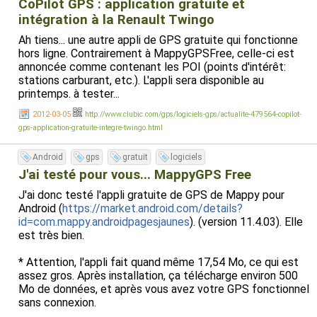
CoPilot GPS : application gratuite et
intégration à la Renault Twingo
Ah tiens... une autre appli de GPS gratuite qui fonctionne
hors ligne. Contrairement à MappyGPSFree, celle-ci est
annoncée comme contenant les POI (points d'intérêt:
stations carburant, etc.). L'appli sera disponible au
printemps. à tester...
2012-03-05
http://www.clubic.com/gps/logiciels-gps/actualite-479564-copilot-
gps-application-gratuite-integre-twingo.html
Android
gps
gratuit
logiciels
J'ai testé pour vous... MappyGPS Free
J'ai donc testé l'appli gratuite de GPS de Mappy pour
Android (
https://market.android.com/details?
id=com.mappy.androidpagesjaunes
). (version 11.4.03). Elle
est très bien.
* Attention, l'appli fait quand même 17,54 Mo, ce qui est
assez gros. Après installation, ça télécharge environ 500
Mo de données, et après vous avez votre GPS fonctionnel
sans connexion.