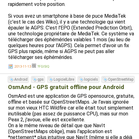
rapidement votre position.
Si vous avez un smartphone à base de puce MediaTek
(c'est le cas des Wiko), il y a une technologie qui vient
épauler le AGPS: C'est l'EPO (Extended Prediction Orbit),
une technologie propriétaire de MediaTek. Ce système va
télécharger des éphémérides valables 1 mois (au lieu de
quelques heures pour l'AGPS). Cela permet d'avoir un fix
GPS plus rapide, même si AGPS ne peut pas aller
télécharger ses éphémérides.
En principe, le firmware va télécharger les valeurs EPO
2013-11-13
?FGI5lQ
tous les 15 jours, mais on peut le forcer.
Android
gps
LogicielLibre
logiciels
OpenStreetMap
Sur le Wiko Peax 2:
- Activez la connexion Wifi
OsmAnd - GPS gratuit offline pour Android
- Allez dans le menu ingénieur (*#*#3646633#*#*)
OsmAnd est une application de GPS opensource, gratuite,
- Dans l'onglet "Location" > Location Based Services >
offline et basée sur OpenStreetMaps. Je l'avais ignorée
Onglet EPO
sur mon vieux HTC Wildfire car elle était tout simplement
- "EPO File info" vous affiche la date d'expiration des
inutilisable (pas assez de puissance CPU), mais sur mon
données EPO dans votre téléphone ([Expire Time])
Peax 2, j'avoue, elle est excellente.
- Appuyez sur le bouton "EPO (IDLE)" pour télécharger la
On a le même niveau de détail que que NavIt
mise à jour.
(OpenStreetMaps oblige), mais l'application est
- Le téléchargement peut échouer assez souvent (vous
*nettement* plus intuitive que NavIt (même si elle a déjà