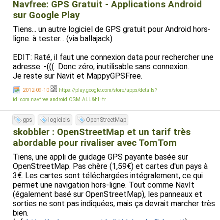
Navfree: GPS Gratuit - Applications Android
station service la plus proche)
sur Google Play
- Cartes *beaucoup* plus détaillées que Mappy.
- Meilleur calcul de trajets que Mappy et OsmAnd.
Tiens... un autre logiciel de GPS gratuit pour Android hors-
ligne. à tester... (via ballajack)
▶ Avantages d'OsmAnd:
- Inclus les POI (Il peut par exemple vous afficher la
EDIT: Raté, il faut une connexion data pour rechercher une
station service la plus proche)
adresse :-((( Donc zéro, inutilisable sans connexion.
- Cartes *beaucoup* plus détaillées que Mappy.
Je reste sur Navit et MappyGPSFree.
- Plus intuitif que Navit.
- Possibilité de zoom automatique en fonction de la
2012-09-10
https://play.google.com/store/apps/details?
vitesse.
id=com.navfree.android.OSM.ALL&hl=fr
Ils ont tous la synthèse vocale.
gps
logiciels
OpenStreetMap
Comme l'interface de Navit est assez incompréhensible,
skobbler : OpenStreetMap et un tarif très
j'ai fait une petite doc:
abordable pour rivaliser avec TomTom
http://sebsauvage.net/wiki/doku.php?id=navit
Concernant OsmAnd, voici quelques conseils pour le
Tiens, une appli de guidage GPS payante basée sur
téléchargement:
http://sebsauvage.net/wiki/doku.php?
OpenStreetMap. Pas chère (1,59€) et cartes d'un pays à
id=osmand
3€. Les cartes sont téléchargées intégralement, ce qui
permet une navigation hors-ligne. Tout comme NavIt
Ce sont des applications qui remplissent bien leur rôle.
(également basé sur OpenStreetMap), les panneaux et
Même si j'ai une préférence pour Navit, je comprend
sorties ne sont pas indiquées, mais ça devrait marcher très
parfaitement que certains utilisateurs y soient totalement
bien.