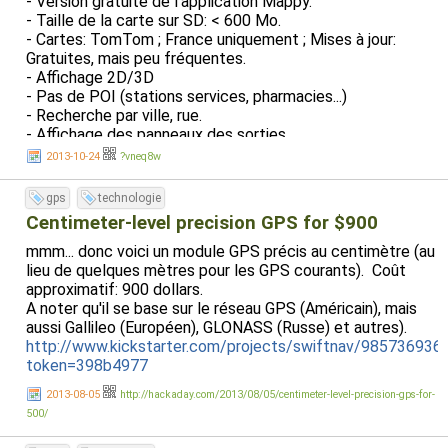
- Version gratuite de l'application Mappy.
- Taille de la carte sur SD: < 600 Mo.
- Cartes: TomTom ; France uniquement ; Mises à jour:
Gratuites, mais peu fréquentes.
- Affichage 2D/3D
- Pas de POI (stations services, pharmacies...)
- Recherche par ville, rue.
- Affichage des panneaux des sorties.
2013-10-24
?vneq8w
⚫ Navit:
- Application opensource et gratuite.
gps
technologie
- Taille sur SD: 2,57 Go pour la France entière, mais vous
Centimeter-level precision GPS for $900
pouvez ne télécharger que la zone qui vous intéresse
mmm... donc voici un module GPS précis au centimètre (au
(région ou ville). (Par exemple, si vous prenez l'Alsace
lieu de quelques mètres pour les GPS courants). Coût
seule, ça ne fait que 226 Mo)
approximatif: 900 dollars.
- Cartes: OpenStreetMaps ; Monde entier ; Mises à jour:
A noter qu'il se base sur le réseau GPS (Américain), mais
Gratuites et fréquentes.
aussi Gallileo (Européen), GLONASS (Russe) et autres).
- Affichage 2D/3D
http://www.kickstarter.com/projects/swiftnav/985736936
- Contient tous les POI (stations services, institutions,
token=398b4977
gendarmerie, offices de tourisme, hôtels, pharmacies,
distributeurs de billets, restaurants...)
2013-08-05
http://hackaday.com/2013/08/05/centimeter-level-precision-gps-for-
- Recherche par ville, rue.
500/
- Pas d'affichage des panneaux des sorties.