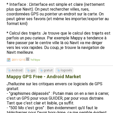
* Interface : L'interface est simple et claire (nettement
plus que Navit). On peut rechercher villes, rues,
coordonnées GPS ou pointer un endroit sur la carte. On
peut gérer ses favoris (et même les importer/exporter au
format kml)
* Calcul des trajets: Je trouve que le calcul des trajets est
parfois un peu curieux. Par exemple Mappy a tendance à
faire passer par le centre ville là où Navit va me diriger
vers les voix rapides. Du coup, je trouve la navigation de
Navit meilleure.
2011-12-15
?nFtbyw
* Affichage: L'affichage est très lisible, et le zoom
automatique marche bien. L'affichage est nettement plus
Android
gps
gratuit
logiciels
fluide que Navit (surtout sur un smartphone peu puissant
comme le HTC Wildfire). Comme Navit, il a un mode
Mappy GPS Free - Android Market
jour/nuit automatique. Il y a également un affichage
J'hallucine sur les critiques envers ce logiciels de GPS
2D/3D.
gratuit:
- "graphismes dépassés" : Putain mais on en a rien à carrer,
* Synthèse vocal : Perso je n'aime pas, alors je coupe. Mais
c'est un GPS pour vous GUIDER, par pour vous distraire.
elle est limpide.
Tant que c'est clair et lisible, ça suffit.
- "500 Mo c'est gros" : Ben évidemment qu'il faut le
* Cartes : Mappy (dans sa version gratuite) n'a vraiment
télécharger pour l'avoir hors-ligne, ça me semble évident.