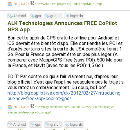
2012-03-27
http://wiki.navit-project.org/index.php/Main_Page
Liens:
Vous pouvez aussi trouver plein d'autres layout pour
Site officiel:
http://www.navit-project.org/
différents appareils là:
http://wiki.navit-
Android
gps
gratuit
logiciels
Wiki:
http://wiki.navit-project.org/
project.org/index.php/OSD_Layouts
Repository des dernières versions:
ALK Technologies Announces FREE CoPilot
http://download.navit-
project.org/navit/
(voir les répertoires SVN pour les
GPS App
derniers builds)
Bon cette appli de GPS gratuite offline pour Android et
Carte à télécharger:
http://maps.navit-project.org/
iOS devrait être bientôt dispo. Elle contiendra les POI et
(renommer en navitmap.bin et placer dans /sdcard/navit/)
d'après certains sites la carte de USA complète ferait 1
Go. Pour la France ça devrait être un peu plus léger. (A
comparer avec MappyGPS Free (sans POI): 500 Mo pour
la France, et NavIt (avec tous les POI): 1,5 Go.)
EDIT: Par contre ce qui a l'air vraiment nul, d'après leur
blog officiel, c'est que l'appli ne recaculera pas le trajet si
vous ratez un embranchement. Du coup, bof bof.
http://blog.copilotlive.com/uk/2012/02/27/introducing-
our-new-free-app-copilot-gps/
2012-03-26
http://blog.copilotlive.com/uk/2012/02/27/alk-technologies-
announces-free-copilot-gps-app/
Android
gps
gratuit
logiciels