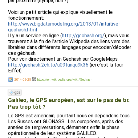
par proximité (sympa, non ?)
Voici un petit article qui explique visuellement le
fonctionnement:
http://www.bigdatamodeling.org/2013/01/intuitive-
geohash.html
Il y a un service en ligne (
http://geohash.org/
), mais vous
trouverez à la fin de l'article Wikipedia des liens vers des
librairies dans différents langages pour encoder/décoder
ces géohash.
Pour voir directement un Geohash sur GoogleMaps:
http://geohash.2ch.to/u09tunqu9k36
(ici c'est la tour
Eiffel).
2014-08-25
https://en.wikipedia.org/wiki/Geohash
gps
Galileo, le GPS européen, est sur le pas de tir.
Pas trop tôt ?
Le GPS est américain, pourtant nous en dépendons tous.
Les Russes ont GLONASS. Les européens, après des
années de tergiversations, démarrent enfin la phase
opérationnelle de leur système GALILEO.