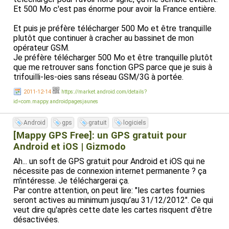
*que* les tracés des routes, et aucun POI. Du coup je
Et 500 Mo c'est pas énorme pour avoir la France entière.
garde en parallèle Navit qui est capable de me guider, par
exemple, vers la station essence la plus proche (et
Et puis je préfère télécharger 500 Mo et être tranquille
d'autres POI: hotels, restaurants, pharmacies, magasins...).
plutôt que continuer à cracher au bassinet de mon
Navit a également une carte plus détaillée (on voit les
opérateur GSM.
chemins piétons, silhouettes des bâtiments, etc. qu'on ne
Je préfère télécharger 500 Mo et être tranquille plutôt
voit pas dans Mappy). Mais pour de la navigation voiture,
que me retrouver sans fonction GPS parce que je suis à
Mappy convient très bien.
trifouilli-les-oies sans réseau GSM/3G à portée.
* Apparemment MappyGPS Free a une option
2011-12-14
https://market.android.com/details?
d'information trafic, mais n'utilisant pas ma connexion data
id=com.mappy.androidpagesjaunes
je n'ai pas testé. Il y a un lien rapide vers les pages web
pages jaunes, mais - c'est très bête - aucun moyen de
Android
gps
gratuit
logiciels
renvoyer l'adresse trouvée dans l'appli GPS. Il faut la re-
[Mappy GPS Free]: un GPS gratuit pour
saisir. Il y a aussi un bouton "Boutique" pour acheter des
Android et iOS | Gizmodo
cartes et services supplémentaires (non testé,
pratiquement vide pour le moment).
Ah... un soft de GPS gratuit pour Android et iOS qui ne
nécessite pas de connexion internet permanente ? ça
Petite note: Dans le "à propos", on voit bien les
m'intéresse. Je téléchargerai ça.
remerciements à FreeType, SQLite, zlib, libpng, libcurl,
Par contre attention, on peut lire: "les cartes fournies
SDL... c'est bien, tout ça :-)
seront actives au minimum jusqu’au 31/12/2012". Ce qui
veut dire qu'après cette date les cartes risquent d'être
Conclusion: Une appli utile qui remplit bien son rôle
désactivées.
(guidage voiture vers une adresse précise) (même si les