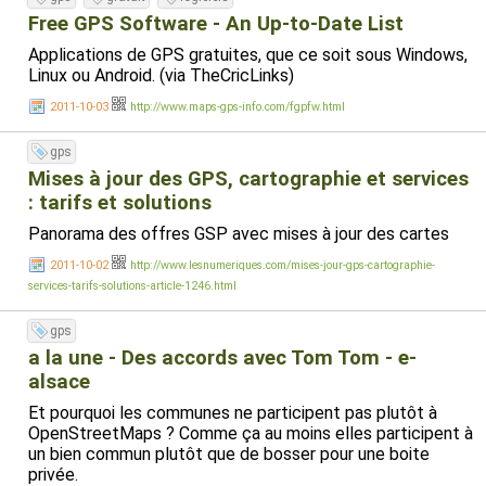
/navit sur la carte SD c'est terminé. (Perso je n'utilise pas
le téléchargeur inclu dans le soft, il est merdique.)
Free GPS Software - An Up-to-Date List
Applications de GPS gratuites, que ce soit sous Windows,
Après on peut rechercher un nom de rue dans une ville,
Linux ou Android. (via TheCricLinks)
calculer un trajet (il calcul l'heure d'arrivée, le kilométrage
restant, etc.). Il peut vous indiquer la station service ou le
2011-10-03
http://www.maps-gps-info.com/fgpfw.html
resto le plus proche (il y a aussi les pharmacies, etc.)). On
peut mettre des favoris, avoir un affichage 2D ou fausse
gps
3D de la carte, etc.
Mises à jour des GPS, cartographie et services
C'est pas trop mal pour un logiciel opensource avec une
: tarifs et solutions
carte totalement gratuite. Dommage que ça ne soit pas
du tout user-friendly.
Panorama des offres GSP avec mises à jour des cartes
PS: Certains builds sont plus ou moins stables. J'utilise la
2011-10-02
http://www.lesnumeriques.com/mises-jour-gps-cartographie-
version navit-20110517.apk (version 0.5.0 build 4495)
services-tarifs-solutions-article-1246.html
gps
a la une - Des accords avec Tom Tom - e-
alsace
Et pourquoi les communes ne participent pas plutôt à
OpenStreetMaps ? Comme ça au moins elles participent à
un bien commun plutôt que de bosser pour une boite
privée.