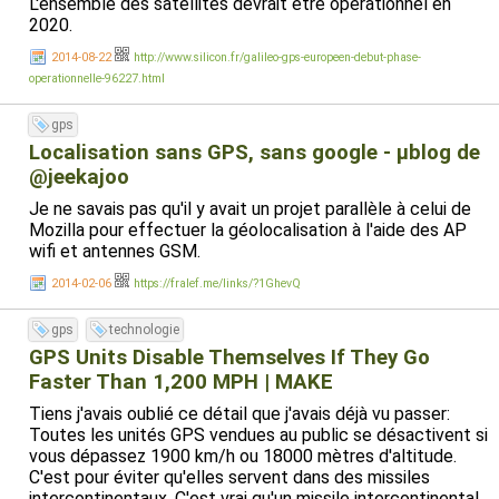
L'ensemble des satellites devrait être opérationnel en
2020.
2014-08-22
http://www.silicon.fr/galileo-gps-europeen-debut-phase-
operationnelle-96227.html
gps
Localisation sans GPS, sans google - µblog de
@jeekajoo
Je ne savais pas qu'il y avait un projet parallèle à celui de
Mozilla pour effectuer la géolocalisation à l'aide des AP
wifi et antennes GSM.
2014-02-06
https://fralef.me/links/?1GhevQ
gps
technologie
GPS Units Disable Themselves If They Go
Faster Than 1,200 MPH | MAKE
Tiens j'avais oublié ce détail que j'avais déjà vu passer:
Toutes les unités GPS vendues au public se désactivent si
vous dépassez 1900 km/h ou 18000 mètres d'altitude.
C'est pour éviter qu'elles servent dans des missiles
intercontinentaux. C'est vrai qu'un missile intercontinental