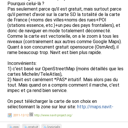
Pourquoi celui-là ?
Pas seulement parce qu'il est gratuit, mais surtout parce
qu'il permet d'avoir sur la carte SD la totalité de la carte
de France (+noms des villes+noms des rues+POI
(stations essence, etc.)+un peu des pays frontaliers), et
donc de naviguer en mode totalement déconnecté.
Comme la carte est vectorielle, on a le zoom à tous les
niveaux (contrairement aux autres comme Google Maps).
Quant à son concurrent gratuit opensource (OsmAnd), il
rame beaucoup trop. Navit est bien plus rapide.
Inconvénients:
1) c'est basé sur OpenStreetMap (moins détaillés que les
cartes Michelin/TeleAtlas),
2) Navit est carrément *PAS* intuitif. Mais alors pas du
tout. Mais quand on a compris comment il marche, c'est
impec et ça rend bien service.
On peut télécharger la carte de son choix en
sélectionnant la zone sur leur site:
http://maps.navit-
project.org/
(sélectionnez la zone, il vous indique la taille
2011-12-12
http://www.navit-project.org/
du fichier à télécharger. Il suffit alors de renommer le
fichier en navitmap.bin et de le mettre dans le répertoire
gps
gratuit
logiciels