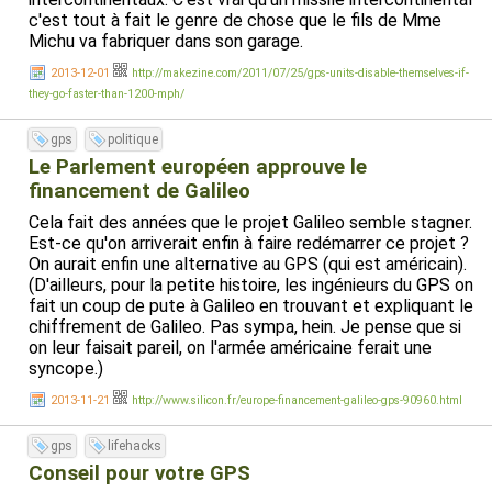
c'est tout à fait le genre de chose que le fils de Mme
Michu va fabriquer dans son garage.
2013-12-01
http://makezine.com/2011/07/25/gps-units-disable-themselves-if-
they-go-faster-than-1200-mph/
gps
politique
Le Parlement européen approuve le
financement de Galileo
Cela fait des années que le projet Galileo semble stagner.
Est-ce qu'on arriverait enfin à faire redémarrer ce projet ?
On aurait enfin une alternative au GPS (qui est américain).
(D'ailleurs, pour la petite histoire, les ingénieurs du GPS on
fait un coup de pute à Galileo en trouvant et expliquant le
chiffrement de Galileo. Pas sympa, hein. Je pense que si
on leur faisait pareil, on l'armée américaine ferait une
syncope.)
2013-11-21
http://www.silicon.fr/europe-financement-galileo-gps-90960.html
gps
lifehacks
Conseil pour votre GPS