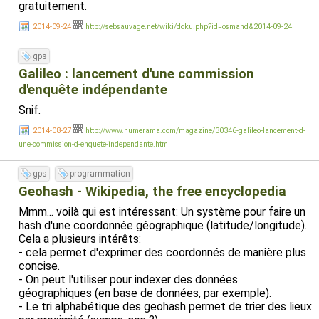
gratuitement.
2014-09-24
http://sebsauvage.net/wiki/doku.php?id=osmand&2014-09-24
gps
Galileo : lancement d'une commission
d'enquête indépendante
Snif.
2014-08-27
http://www.numerama.com/magazine/30346-galileo-lancement-d-
une-commission-d-enquete-independante.html
gps
programmation
Geohash - Wikipedia, the free encyclopedia
Mmm... voilà qui est intéressant: Un système pour faire un
hash d'une coordonnée géographique (latitude/longitude).
Cela a plusieurs intérêts:
- cela permet d'exprimer des coordonnés de manière plus
concise.
- On peut l'utiliser pour indexer des données
géographiques (en base de données, par exemple).
- Le tri alphabétique des geohash permet de trier des lieux