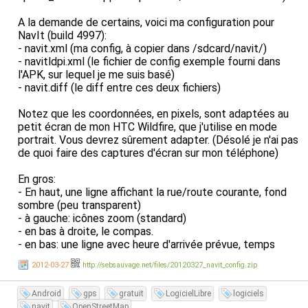
A la demande de certains, voici ma configuration pour
NavIt (build 4997):
- navit.xml (ma config, à copier dans /sdcard/navit/)
- navitldpi.xml (le fichier de config exemple fourni dans
l'APK, sur lequel je me suis basé)
- navit.diff (le diff entre ces deux fichiers)
Notez que les coordonnées, en pixels, sont adaptées au
petit écran de mon HTC Wildfire, que j'utilise en mode
portrait. Vous devrez sûrement adapter. (Désolé je n'ai pas
de quoi faire des captures d'écran sur mon téléphone)
En gros:
- En haut, une ligne affichant la rue/route courante, fond
sombre (peu transparent)
- à gauche: icônes zoom (standard)
- en bas à droite, le compas.
- en bas: une ligne avec heure d'arrivée prévue, temps
restant, kilométrage restant. (Exemple: "19:40 (reste:
2012-03-27
http://sebsauvage.net/files/20120327_navit_config.zip
00:42, 62km)" )
- L'alerte radar s'affiche dans un carré rouge en haut à
Android
gps
gratuit
LogicielLibre
logiciels
droite, marqué "RADAR 1200m" (ou autre distance).
navit
OpenStreetMap