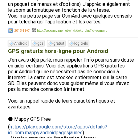
verrez Progress=0, Progress=25...). Si le téléchargement
un paquet de menus et d'options). J'apprécie également
se termine bien, vous verrez "EPO update success".
le zoom automatique en fonction de la vitesse.
- Vous pouvez sortir du menu ingénieur (touche Home).
Voici ma petite page sur OsmAnd avec quelques conseils
pour télécharger l'application et les cartes.
Vous devriez alors avoir des fix GPS à froid plus rapide (j'en
ai souvent en 10 secondes.)
2013-11-01
http://sebsauvage.net/wiki/doku.php?id=osmand
Android
gps
gratuit
logiciels
GPS gratuits hors-ligne pour Android
J'en avais déjà parlé, mais rappeler l'info pourra sans doute
en aider certains: Voici des applications GPS gratuites
pour Android qui ne nécessitent pas de connexion à
internet: La carte est stockée entièrement sur la carte
SD. Elles peuvent donc vous guider même si vous n'avez
pas la moindre connexion à internet.
Voici un rappel rapide de leurs caractéristiques et
avantages:
⚫ Mappy GPS Free
(
https://play.google.com/store/apps/details?
id=com.mappy.androidpagesjaunes
)