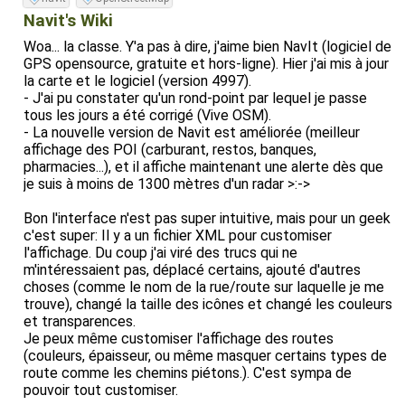
- Suppression du thème "Car-Android" pour qu'il utilise le
thème "Car" par défaut (il est plus détaillé).
Navit's Wiki
- Affichage par défaut en fausse 3D avec une inclinaison
Woa... la classe. Y'a pas à dire, j'aime bien NavIt (logiciel de
de 20 (ce qui permet de voir assez loin à l'avance)
GPS opensource, gratuite et hors-ligne). Hier j'ai mis à jour
la carte et le logiciel (version 4997).
ça reste sobre, car mon écran est petit.
- J'ai pu constater qu'un rond-point par lequel je passe
Dans les menu je n'ai rien changé à part la taille de la police
tous les jours a été corrigé (Vive OSM).
et la taille de quelques icônes.
- La nouvelle version de Navit est améliorée (meilleur
affichage des POI (carburant, restos, banques,
Astuce: Il existe des fichier XML d'exemple. Renommez le
pharmacies...), et il affiche maintenant une alerte dès que
fichier .apk en .zip et récupérez les XML d'exemple pour
je suis à moins de 1300 mètres d'un radar >:->
différentes tailles d'écran:
/res/raw/navitldpi.xml (L pour LOW, petits écrans)
Bon l'interface n'est pas super intuitive, mais pour un geek
/res/raw/navitmdpi.xml (M pour MEDIUM, écrans moyens)
c'est super: Il y a un fichier XML pour customiser
/res/raw/navithdpi.xml (H pour HIGH, grands écrans)
l'affichage. Du coup j'ai viré des trucs qui ne
m'intéressaient pas, déplacé certains, ajouté d'autres
Si vous savez comment désactiver la nouvelle fonction de
choses (comme le nom de la rue/route sur laquelle je me
scrolling dans les menus de NavIt, je suis preneur.
trouve), changé la taille des icônes et changé les couleurs
et transparences.
Un jour, quand j'aurai le temps et un logiciel de capture
Je peux même customiser l'affichage des routes
d'écran potable autre que l'ADK, je ferai sans doute un
(couleurs, épaisseur, ou même masquer certains types de
petit tutoriel de NavIt.
route comme les chemins piétons.). C'est sympa de
EDIT: C'est fait !
http://sebsauvage.net/wiki/doku.php?
pouvoir tout customiser.
id=navit