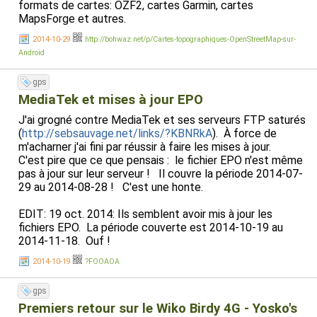
formats de cartes: OZF2, cartes Garmin, cartes
le plus proche d'un cinéma ou d'un arrêt de tram ? Les
MapsForge et autres.
doigts dans le nez. Paumé à l'intérieur d'EuropaPark ou
DisneyLand et besoin de vous rendre à un endroit précis ?
2014-10-29
http://bohwaz.net/p/Cartes-topographiques-OpenStreetMap-sur-
Oui, il peut aussi vous guider à pied l'intérieur du parc:
Android
http://sebsauvage.net/galerie/photos/Bordel/20150109-
osmand-europapark.png
gps
MediaTek et mises à jour EPO
Et le plus beau, c'est que quand je vois une erreur sur la
carte, je peux moi-même corriger sur
http://osm.org
et j'ai
J'ai grogné contre MediaTek et ses serveurs FTP saturés
les modifications dans mon GPS la semaine suivante. :-)
(
http://sebsauvage.net/links/?KBNRkA
). À force de
m'acharner j'ai fini par réussir à faire les mises à jour.
D'ailleurs l'application a beau être téléchargeable
C'est pire que ce que pensais : le fichier EPO n'est même
gratuitement sur F-Droid, j'ai décidé de l'acheter pour
pas à jour sur leur serveur ! Il couvre la période 2014-07-
soutenir le projet (5,99€).
29 au 2014-08-28 ! C'est une honte.
Bravo les gars.
EDIT: 19 oct. 2014: Ils semblent avoir mis à jour les
fichiers EPO. La période couverte est 2014-10-19 au
2014-11-18. Ouf !
2014-10-19
?FOOAOA
gps
Premiers retour sur le Wiko Birdy 4G - Yosko's