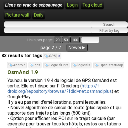
Liens en vrac de sebsauvage
Login
Tag cloud
Picture wall
Daily
Links per page:
20
50
100
page 2 / 2
Newer►
83 results for tags
GPS
x
Android
gps
LogicielLibre
logiciels
OpenStreetMap
OsmAnd 1.9
Youhou, la version 1.9.4 du logiciel de GPS OsmAnd est
sortie. Elle est dispo sur F-Droid.org (
https://f-
droid.org/repository/browse/?fdid=net.osmand.plus
) et
GooglePlay.
Il y a eu pas mal d'améliorations, parmi lesquelles:
- Nouvel algorithme de calcul de route (plus rapide et qui
supporte des trajets plus longs (500 km)).
- Option pour afficher les POI sur le trajet calculé (par
exemple pour trouver tous les hôtels, restos ou stations