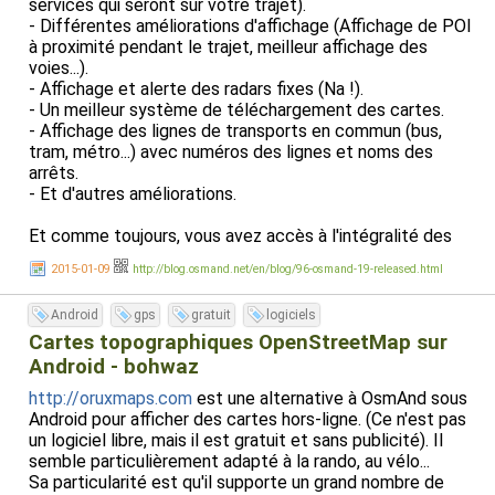
services qui seront sur votre trajet).
- Différentes améliorations d'affichage (Affichage de POI
à proximité pendant le trajet, meilleur affichage des
voies...).
- Affichage et alerte des radars fixes (Na !).
- Un meilleur système de téléchargement des cartes.
- Affichage des lignes de transports en commun (bus,
tram, métro...) avec numéros des lignes et noms des
arrêts.
- Et d'autres améliorations.
Et comme toujours, vous avez accès à l'intégralité des
cartes de la planète gratuitement, et utilisable hors ligne
2015-01-09
http://blog.osmand.net/en/blog/96-osmand-19-released.html
(même à l'étranger sans connexion internet, puisque
toutes les cartes sont stockées dans le téléphone).
Android
gps
gratuit
logiciels
Non décidément, OsmAnd c'est que du bonheur. Cette
Cartes topographiques OpenStreetMap sur
application m'a rendu service un nombre incalculable de
Android - bohwaz
fois. Trouver des toilettes publiques en plein marché de
http://oruxmaps.com
est une alternative à OsmAnd sous
Noël dans une ville que je ne connais pas ? Pas de soucis.
Android pour afficher des cartes hors-ligne. (Ce n'est pas
En rase campagne et aucune idée où trouver la station
un logiciel libre, mais il est gratuit et sans publicité). Il
service la plus proche ? Aucun problème. Gros trajet en
semble particulièrement adapté à la rando, au vélo...
voiture et besoin de trouver un MacDo pour que les
Sa particularité est qu'il supporte un grand nombre de
enfants puissent se défouler ? Facile. Trouver le parking