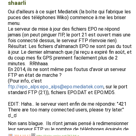
shaarli
Oui d'ailleurs à ce sujet Mediatek (la boîte qui fabrique les
puces des téléphones Wiko) commence à me les briser
menu.
Le serveur de mise à jour des fichiers EPO ne répond
jamais (on peut pinguer l'IP, le port 21 est ouvert mais une
fois connecté dessus, le serveur FTP n'envoie rien).
Résultat: Les fichiers d'almanach EPO ne sont pas du tout
à jour. Le dernier almanach que j'ai reçu a expiré fin août, et
du coup mes fix GPS prennent facilement plus de 2
minutes. RRhhaaa.
En 2014, ils ne sont même pas foutus d'avoir un serveur
FTP en état de marche ?
(Pour info, c'est
ftp://epo_alps:epo_alps@epo.mediatek.com
, sur le port
standard FTP (21)), fichiers EPO.DAT et EPO.MD5.
EDIT: Haha... le serveur vient enfin de me répondre: "421
There are too many connected users, please try later."
ಠ_ಠ
Non sans blague. Ils n'ont jamais pensé à redimensionner
leur serveur FTP vu le nombre de téléphones équipés de
ces puces ?