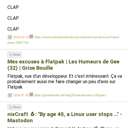
CLAP.
CLAP.
CLAP.
2026-02-10
https://www.androidauthority.com/android-linux-terminal-future-
plans-3581752/
linux
Mes excuses à Flatpak | Les Humeurs de Gee
(32) | Grise Bouille
Flatpak, vue d'un développeur. Et c'est intéressant. Ça va
probablement aussi me faire changer un peu d'avis sur
Flatpak.
2026-01-29
https://grisebouille.net/lhdg32-mes-excuses-a-flatpak/
linux
nixCraft 🐧: "By age 40, a Linux user stops …" -
Mastodon