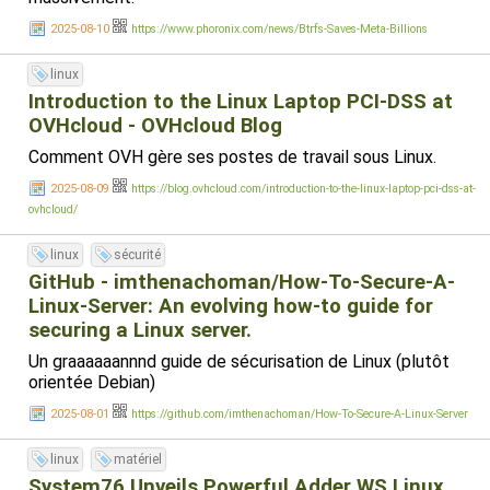
2025-08-10
https://www.phoronix.com/news/Btrfs-Saves-Meta-Billions
linux
Introduction to the Linux Laptop PCI-DSS at
OVHcloud - OVHcloud Blog
Comment OVH gère ses postes de travail sous Linux.
2025-08-09
https://blog.ovhcloud.com/introduction-to-the-linux-laptop-pci-dss-at-
ovhcloud/
linux
sécurité
GitHub - imthenachoman/How-To-Secure-A-
Linux-Server: An evolving how-to guide for
securing a Linux server.
Un graaaaaannnd guide de sécurisation de Linux (plutôt
orientée Debian)
2025-08-01
https://github.com/imthenachoman/How-To-Secure-A-Linux-Server
linux
matériel
System76 Unveils Powerful Adder WS Linux