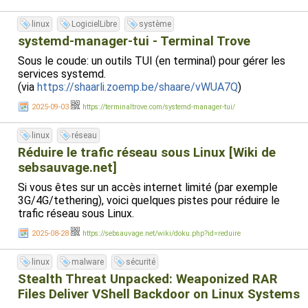
linux
LogicielLibre
système
systemd-manager-tui - Terminal Trove
Sous le coude: un outils TUI (en terminal) pour gérer les
services systemd.
(via
https://shaarli.zoemp.be/shaare/vWUA7Q
)
2025-09-03
https://terminaltrove.com/systemd-manager-tui/
linux
réseau
Réduire le trafic réseau sous Linux [Wiki de
sebsauvage.net]
Si vous êtes sur un accès internet limité (par exemple
3G/4G/tethering), voici quelques pistes pour réduire le
trafic réseau sous Linux.
2025-08-28
https://sebsauvage.net/wiki/doku.php?id=reduire
linux
malware
sécurité
Stealth Threat Unpacked: Weaponized RAR
Files Deliver VShell Backdoor on Linux Systems