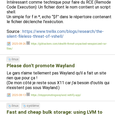
Intéressant comme technique pour faire du RCE (Remode
Code Execution): Un fichier dont le nom contient un script
shell.
Un simple for f in *; echo “$f” dans le répertoire contenant
le fichier déclenche l'exécution.
Source :
https://www.trellix.com/blogs/research/the-
silent-fileless-threat-of-vshell/
2025-08-26
https://gbhackers.com/stealth-threat-unpacked-weaponized-rar-
files/
linux
Please don't promote Wayland
Le gars n'aime tellement pas Wayland qu'il a fait un site
rien que pour ça !
(De mon côté je reste sous X11 car j'ai besoin d'outils qui
n'existent pas sous Wayland.)
2025-08-13
https://stoppromotingwayland.netlify.app/
linux
système
Fast and cheap bulk storage: using LVM to