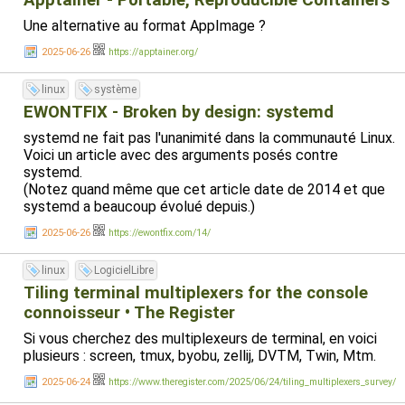
Apptainer - Portable, Reproducible Containers
Une alternative au format AppImage ?
2025-06-26
https://apptainer.org/
linux
système
EWONTFIX - Broken by design: systemd
systemd ne fait pas l'unanimité dans la communauté Linux.
Voici un article avec des arguments posés contre
systemd.
(Notez quand même que cet article date de 2014 et que
systemd a beaucoup évolué depuis.)
2025-06-26
https://ewontfix.com/14/
linux
LogicielLibre
Tiling terminal multiplexers for the console
connoisseur • The Register
Si vous cherchez des multiplexeurs de terminal, en voici
plusieurs : screen, tmux, byobu, zellij, DVTM, Twin, Mtm.
2025-06-24
https://www.theregister.com/2025/06/24/tiling_multiplexers_survey/