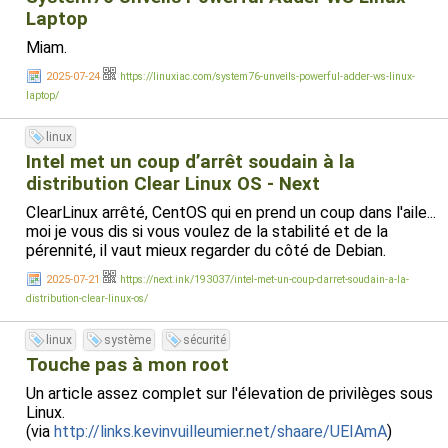
Laptop
Miam.
2025-07-24
https://linuxiac.com/system76-unveils-powerful-adder-ws-linux-
laptop/
linux
Intel met un coup d’arrêt soudain à la
distribution Clear Linux OS - Next
ClearLinux arrêté, CentOS qui en prend un coup dans l'aile...
moi je vous dis si vous voulez de la stabilité et de la
pérennité, il vaut mieux regarder du côté de Debian.
2025-07-21
https://next.ink/193037/intel-met-un-coup-darret-soudain-a-la-
distribution-clear-linux-os/
linux
système
sécurité
Touche pas à mon root
Un article assez complet sur l'élevation de privilèges sous
Linux.
(via
http://links.kevinvuilleumier.net/shaare/UEIAmA
)