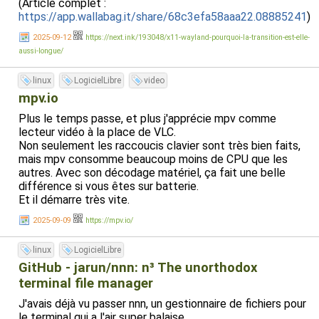
(Article complet :
https://app.wallabag.it/share/68c3efa58aaa22.08885241
)
2025-09-12
https://next.ink/193048/x11-wayland-pourquoi-la-transition-est-elle-
aussi-longue/
linux
LogicielLibre
video
mpv.io
Plus le temps passe, et plus j'apprécie mpv comme
lecteur vidéo à la place de VLC.
Non seulement les raccoucis clavier sont très bien faits,
mais mpv consomme beaucoup moins de CPU que les
autres. Avec son décodage matériel, ça fait une belle
différence si vous êtes sur batterie.
Et il démarre très vite.
2025-09-09
https://mpv.io/
linux
LogicielLibre
GitHub - jarun/nnn: n³ The unorthodox
terminal file manager
J'avais déjà vu passer nnn, un gestionnaire de fichiers pour
le terminal qui a l'air super balaise.