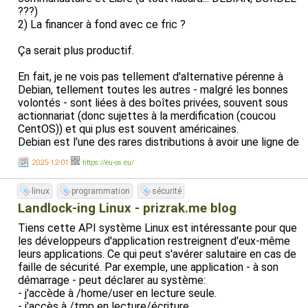
???)
2) La financer à fond avec ce fric ?
Ça serait plus productif.
En fait, je ne vois pas tellement d'alternative pérenne à
Debian, tellement toutes les autres - malgré les bonnes
volontés - sont liées à des boîtes privées, souvent sous
actionnariat (donc sujettes à la merdification (coucou
CentOS)) et qui plus est souvent américaines.
Debian est l'une des rares distributions à avoir une ligne de
conduite (Debian Social Contract) et une gestion
2025-12-01
https://eu-os.eu/
démocratique.
Même Ubuntu, hein, je ne donne pas cher de sa peau si
linux
programmation
sécurité
Canonial passe l'arme à gauche ou part en vrille (Et c'est
d'ailleurs très probablement pour cela que Linux Mint
Landlock-ing Linux - prizrak.me blog
maintient une version LMDE (Linux Mint Debian Edition) au
Tiens cette API système Linux est intéressante pour que
cas où les choses tourneraient mal avec Ubuntu, j'imagine.)
les développeurs d'application restreignent d'eux-même
leurs applications. Ce qui peut s'avérer salutaire en cas de
faille de sécurité. Par exemple, une application - à son
démarrage - peut déclarer au système:
- j'accède à /home/user en lecture seule.
- j'accès à /tmp en lecture/écriture.