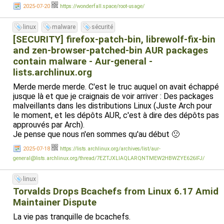
2025-07-20
https://wonderfall.space/root-usage/
linux
malware
sécurité
[SECURITY] firefox-patch-bin, librewolf-fix-bin
and zen-browser-patched-bin AUR packages
contain malware - Aur-general -
lists.archlinux.org
Merde merde merde. C'est le truc auquel on avait échappé
jusque là et que je craignais de voir arriver : Des packages
malveillants dans les distributions Linux (Juste Arch pour
le moment, et les dépôts AUR, c'est à dire des dépôts pas
approuvés par Arch).
Je pense que nous n'en sommes qu'au début 🙁
2025-07-18
https://lists.archlinux.org/archives/list/aur-
general@lists.archlinux.org/thread/7EZTJXLIAQLARQNTMEW2HBWZYE626IFJ/
linux
Torvalds Drops Bcachefs from Linux 6.17 Amid
Maintainer Dispute
La vie pas tranquille de bcachefs.