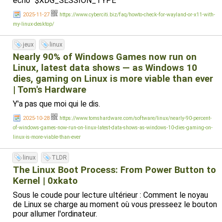
echo "$XDG_SESSION_TYPE"
2025-11-27
https://www.cyberciti.biz/faq/howto-check-for-wayland-or-x11-with-
my-linux-desktop/
jeux
linux
Nearly 90% of Windows Games now run on
Linux, latest data shows — as Windows 10
dies, gaming on Linux is more viable than ever
| Tom's Hardware
Y'a pas que moi qui le dis.
2025-10-28
https://www.tomshardware.com/software/linux/nearly-90-percent-
of-windows-games-now-run-on-linux-latest-data-shows-as-windows-10-dies-gaming-on-
linux-is-more-viable-than-ever
linux
TLDR
The Linux Boot Process: From Power Button to
Kernel | 0xkato
Sous le coude pour lecture ultérieur : Comment le noyau
de Linux se charge au moment où vous presseez le bouton
pour allumer l'ordinateur.