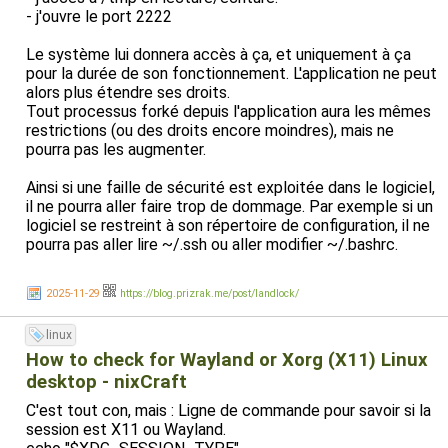
- j'ouvre le port 2222
Le système lui donnera accès à ça, et uniquement à ça
pour la durée de son fonctionnement. L'application ne peut
alors plus étendre ses droits.
Tout processus forké depuis l'application aura les mêmes
restrictions (ou des droits encore moindres), mais ne
pourra pas les augmenter.
Ainsi si une faille de sécurité est exploitée dans le logiciel,
il ne pourra aller faire trop de dommage. Par exemple si un
logiciel se restreint à son répertoire de configuration, il ne
pourra pas aller lire ~/.ssh ou aller modifier ~/.bashrc.
Par rapport à SELinux ou AppArmor, l'API est plus simple à
2025-11-29
https://blog.prizrak.me/post/landlock/
utiliser et surtout elle ne nécessite pas
d'intervention/activation de la part de l'administrateur.
linux
L'API landlock est disponible depuis le noyau 5.13 et peut
donc être naturellement intégrée à n'importe quelle
How to check for Wayland or Xorg (X11) Linux
application.
desktop - nixCraft
C'est tout con, mais : Ligne de commande pour savoir si la
session est X11 ou Wayland.