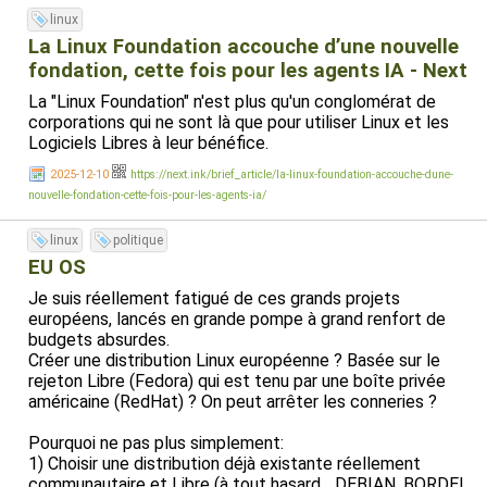
linux
La Linux Foundation accouche d’une nouvelle
fondation, cette fois pour les agents IA - Next
La "Linux Foundation" n'est plus qu'un conglomérat de
corporations qui ne sont là que pour utiliser Linux et les
Logiciels Libres à leur bénéfice.
2025-12-10
https://next.ink/brief_article/la-linux-foundation-accouche-dune-
nouvelle-fondation-cette-fois-pour-les-agents-ia/
linux
politique
EU OS
Je suis réellement fatigué de ces grands projets
européens, lancés en grande pompe à grand renfort de
budgets absurdes.
Créer une distribution Linux européenne ? Basée sur le
rejeton Libre (Fedora) qui est tenu par une boîte privée
américaine (RedHat) ? On peut arrêter les conneries ?
Pourquoi ne pas plus simplement:
1) Choisir une distribution déjà existante réellement
communautaire et Libre (à tout hasard... DEBIAN, BORDEL