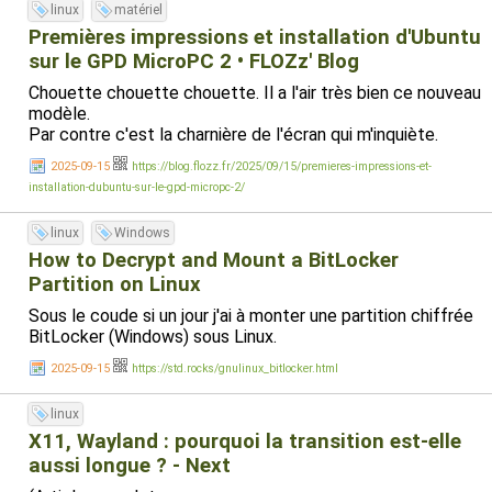
linux
matériel
Premières impressions et installation d'Ubuntu
sur le GPD MicroPC 2 • FLOZz' Blog
Chouette chouette chouette. Il a l'air très bien ce nouveau
modèle.
Par contre c'est la charnière de l'écran qui m'inquiète.
2025-09-15
https://blog.flozz.fr/2025/09/15/premieres-impressions-et-
installation-dubuntu-sur-le-gpd-micropc-2/
linux
Windows
How to Decrypt and Mount a BitLocker
Partition on Linux
Sous le coude si un jour j'ai à monter une partition chiffrée
BitLocker (Windows) sous Linux.
2025-09-15
https://std.rocks/gnulinux_bitlocker.html
linux
X11, Wayland : pourquoi la transition est-elle
aussi longue ? - Next