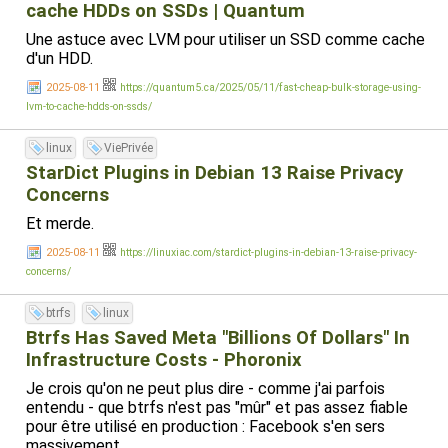
cache HDDs on SSDs | Quantum
Une astuce avec LVM pour utiliser un SSD comme cache
d'un HDD.
2025-08-11
https://quantum5.ca/2025/05/11/fast-cheap-bulk-storage-using-
lvm-to-cache-hdds-on-ssds/
linux
ViePrivée
StarDict Plugins in Debian 13 Raise Privacy
Concerns
Et merde.
2025-08-11
https://linuxiac.com/stardict-plugins-in-debian-13-raise-privacy-
concerns/
btrfs
linux
Btrfs Has Saved Meta "Billions Of Dollars" In
Infrastructure Costs - Phoronix
Je crois qu'on ne peut plus dire - comme j'ai parfois
entendu - que btrfs n'est pas "mûr" et pas assez fiable
pour être utilisé en production : Facebook s'en sers
massivement.