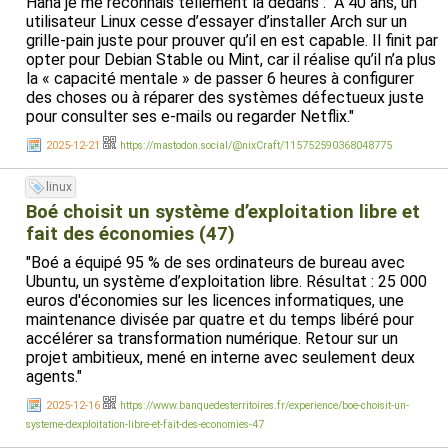
Haha je me reconnais tellement là dedans : "À 40 ans, un
utilisateur Linux cesse d’essayer d’installer Arch sur un
grille-pain juste pour prouver qu’il en est capable. Il finit par
opter pour Debian Stable ou Mint, car il réalise qu’il n’a plus
la « capacité mentale » de passer 6 heures à configurer
des choses ou à réparer des systèmes défectueux juste
pour consulter ses e-mails ou regarder Netflix."
2025-12-21
https://mastodon.social/@nixCraft/115752590368048775
linux
Boé choisit un système d’exploitation libre et
fait des économies (47)
"Boé a équipé 95 % de ses ordinateurs de bureau avec
Ubuntu, un système d’exploitation libre. Résultat : 25 000
euros d'économies sur les licences informatiques, une
maintenance divisée par quatre et du temps libéré pour
accélérer sa transformation numérique. Retour sur un
projet ambitieux, mené en interne avec seulement deux
agents."
2025-12-16
https://www.banquedesterritoires.fr/experience/boe-choisit-un-
systeme-dexploitation-libre-et-fait-des-economies-47