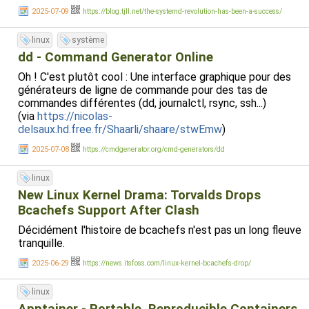
2025-07-09
https://blog.tjll.net/the-systemd-revolution-has-been-a-success/
linux
système
dd - Command Generator Online
Oh ! C'est plutôt cool : Une interface graphique pour des
générateurs de ligne de commande pour des tas de
commandes différentes (dd, journalctl, rsync, ssh...)
(via
https://nicolas-
delsaux.hd.free.fr/Shaarli/shaare/stwEmw
)
2025-07-08
https://cmdgenerator.org/cmd-generators/dd
linux
New Linux Kernel Drama: Torvalds Drops
Bcachefs Support After Clash
Décidément l'histoire de bcachefs n'est pas un long fleuve
tranquille.
2025-06-29
https://news.itsfoss.com/linux-kernel-bcachefs-drop/
linux