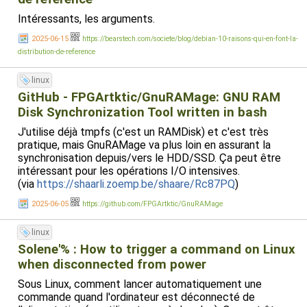
Intéressants, les arguments.
2025-06-15
https://bearstech.com/societe/blog/debian-10-raisons-qui-en-font-la-
distribution-de-reference
linux
GitHub - FPGArtktic/GnuRAMage: GNU RAM
Disk Synchronization Tool written in bash
J'utilise déjà tmpfs (c'est un RAMDisk) et c'est très
pratique, mais GnuRAMage va plus loin en assurant la
synchronisation depuis/vers le HDD/SSD. Ça peut être
intéressant pour les opérations I/O intensives.
(via
https://shaarli.zoemp.be/shaare/Rc87PQ
)
2025-06-05
https://github.com/FPGArtktic/GnuRAMage
linux
Solene'% : How to trigger a command on Linux
when disconnected from power
Sous Linux, comment lancer automatiquement une
commande quand l'ordinateur est déconnecté de