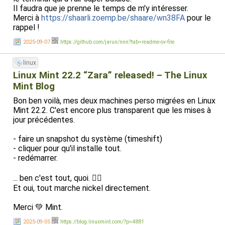
Il faudra que je prenne le temps de m'y intéresser.
Merci à
https://shaarli.zoemp.be/shaare/wn38FA
pour le
rappel !
2025-09-07
https://github.com/jarun/nnn?tab=readme-ov-file
linux
Linux Mint 22.2 “Zara” released! – The Linux
Mint Blog
Bon ben voilà, mes deux machines perso migrées en Linux
Mint 22.2. C'est encore plus transparent que les mises à
jour précédentes.
- faire un snapshot du système (timeshift)
- cliquer pour qu'il installe tout.
- redémarrer.
... ben c'est tout, quoi. 🤷‍♂️
Et oui, tout marche nickel directement.
Merci 💚 Mint.
2025-09-05
https://blog.linuxmint.com/?p=4881