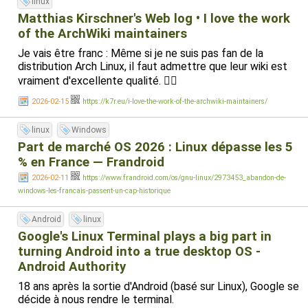
linux
Matthias Kirschner's Web log • I love the work
of the ArchWiki maintainers
Je vais être franc : Même si je ne suis pas fan de la
distribution Arch Linux, il faut admettre que leur wiki est
vraiment d'excellente qualité. 👌🏻
2026-02-15
https://k7r.eu/i-love-the-work-of-the-archwiki-maintainers/
linux
Windows
Part de marché OS 2026 : Linux dépasse les 5
% en France — Frandroid
2026-02-11
https://www.frandroid.com/os/gnu-linux/2973453_abandon-de-
windows-les-francais-passent-un-cap-historique
Android
linux
Google's Linux Terminal plays a big part in
turning Android into a true desktop OS -
Android Authority
18 ans après la sortie d'Android (basé sur Linux), Google se
décide à nous rendre le terminal.