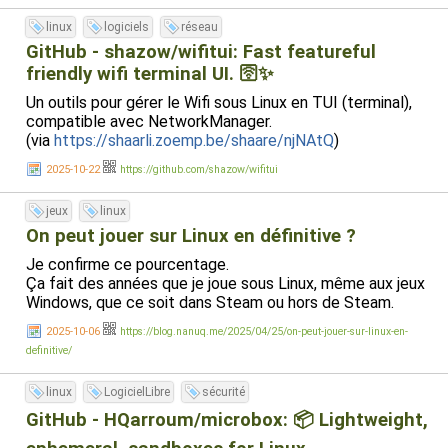
linux
logiciels
réseau
GitHub - shazow/wifitui: Fast featureful
friendly wifi terminal UI. 🛜✨
Un outils pour gérer le Wifi sous Linux en TUI (terminal),
compatible avec NetworkManager.
(via
https://shaarli.zoemp.be/shaare/njNAtQ
)
2025-10-22
https://github.com/shazow/wifitui
jeux
linux
On peut jouer sur Linux en définitive ?
Je confirme ce pourcentage.
Ça fait des années que je joue sous Linux, même aux jeux
Windows, que ce soit dans Steam ou hors de Steam.
2025-10-06
https://blog.nanuq.me/2025/04/25/on-peut-jouer-sur-linux-en-
definitive/
linux
LogicielLibre
sécurité
GitHub - HQarroum/microbox: 📦 Lightweight,