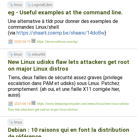
linux
LogicielLibre
eg - Useful examples at the command line.
Une alternative à tldr pour donner des exemples de
commandes Linux/shell.
(via
https://shaarli.zoemp.be/shaare/14doBw
)
2025-06-19
https://terminaltrove.com/eg/
linux
sécurité
New Linux udisks flaw lets attackers get root
on major Linux distros
Tiens, deux failles de sécurité assez graves (privilege
escalation dans PAM et udisks) sous Linux. Patchez
promptement. (ah oui, et une faille X11 corrigée hier,
aussi).
2025-06-18
https://www.bleepingcomputer.com/news/linux/new-linux-udisks-
flaw-lets-attackers-get-root-on-major-linux-distros/
linux
Debian : 10 raisons qui en font la distribution
de référence