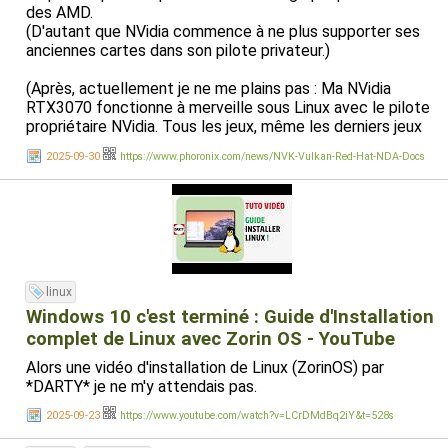
des AMD.
(D'autant que NVidia commence à ne plus supporter ses
anciennes cartes dans son pilote privateur.)
(Après, actuellement je ne me plains pas : Ma NVidia
RTX3070 fonctionne à merveille sous Linux avec le pilote
propriétaire NVidia. Tous les jeux, même les derniers jeux
Windows sortis.)
2025-09-30
https://www.phoronix.com/news/NVK-Vulkan-Red-Hat-NDA-Docs
linux
Windows 10 c'est terminé : Guide d'Installation
complet de Linux avec Zorin OS - YouTube
Alors une vidéo d'installation de Linux (ZorinOS) par
*DARTY* je ne m'y attendais pas.
2025-09-23
https://www.youtube.com/watch?v=LCrDMdBq2iY&t=528s