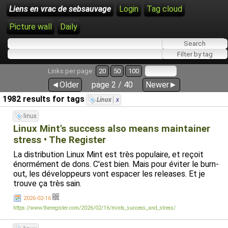
Liens en vrac de sebsauvage
Login
Tag cloud
Picture wall
Daily
Links per page:
20
50
100
◄Older
page 2 / 40
Newer►
1982 results for tags
Linux
x
linux
Linux Mint's success also means maintainer
stress • The Register
La distribution Linux Mint est très populaire, et reçoit
énormément de dons. C'est bien. Mais pour éviter le burn-
out, les développeurs vont espacer les releases. Et je
trouve ça très sain.
2026-02-16
https://www.theregister.com/2026/02/16/mints_success_and_stress/