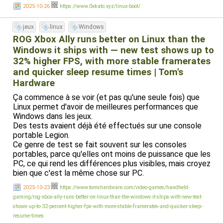
2025-10-26
https://www.0xkato.xyz/linux-boot/
jeux
linux
Windows
ROG Xbox Ally runs better on Linux than the
Windows it ships with — new test shows up to
32% higher FPS, with more stable framerates
and quicker sleep resume times | Tom's
Hardware
Ça commence à se voir (et pas qu'une seule fois) que
Linux permet d'avoir de meilleures performances que
Windows dans les jeux.
Des tests avaient déjà été effectués sur une console
portable Legion.
Ce genre de test se fait souvent sur les consoles
portables, parce qu'elles ont moins de puissance que les
PC, ce qui rend les différences plus visibles, mais croyez
bien que c'est la même chose sur PC.
2025-10-23
https://www.tomshardware.com/video-games/handheld-
gaming/rog-xbox-ally-runs-better-on-linux-than-the-windows-it-ships-with-new-test-
shows-up-to-32-percent-higher-fps-with-more-stable-framerates-and-quicker-sleep-
resume-times