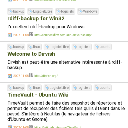
backup
LogicielLibre
logiciels
Windows
rdiff-backup for Win32
L'excellent rdiff-backup pour Windows.
2007-11-08
http://solutionsfirst.com.au/~dave/backup/
backup
linux
LogicielLibre
logiciels
ubuntu
Welcome to Dirvish
Dirvish est peut-être une alternative intéressante à rdiff-
backup.
2007-11-08
http://dirvish.org/
backup
linux
LogicielLibre
logiciels
ubuntu
TimeVault - Ubuntu Wiki
TimeVault permet de faire des snapshot de répertoire et
permet de récupérer des fichiers tels qu'ils étaient dans le
passé. S'intègre à Nautilus (le navigateur de fichiers
d'Ubuntu et Gnome).
2007-11-08
https://wiki.ubuntu.com/TimeVault