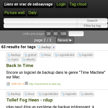
Liens en vrac de sebsauvage
Login
Tag cloud
Picture wall
Daily
Links per page:
20
50
100
page 2 / 2
Newer►
63 results for tags
backup
x
backup
gratuit
linux
LogicielLibre
logiciels
rsync
ubuntu
Back In Time
Encore un logiciel de backup dans le genre "Time Machine"
sur Mac.
2009-04-15
http://backintime.le-web.org
backup
linux
LogicielLibre
logiciels
ubuntu
Tollef Fog Heen - rdup
rdup peut être un système de backup intéressant. à