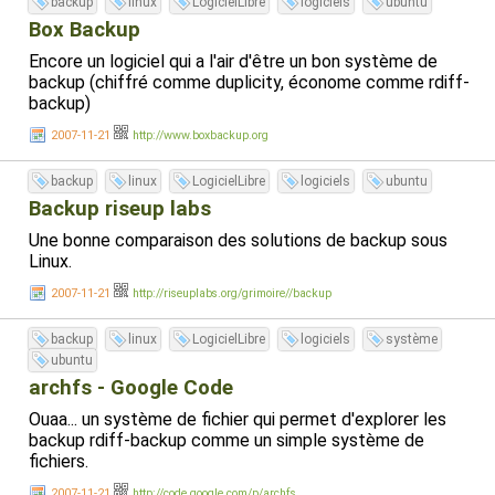
backup
linux
LogicielLibre
logiciels
ubuntu
Box Backup
Encore un logiciel qui a l'air d'être un bon système de
backup (chiffré comme duplicity, économe comme rdiff-
backup)
2007-11-21
http://www.boxbackup.org
backup
linux
LogicielLibre
logiciels
ubuntu
Backup riseup labs
Une bonne comparaison des solutions de backup sous
Linux.
2007-11-21
http://riseuplabs.org/grimoire//backup
backup
linux
LogicielLibre
logiciels
système
ubuntu
archfs - Google Code
Ouaa... un système de fichier qui permet d'explorer les
backup rdiff-backup comme un simple système de
fichiers.
2007-11-21
http://code.google.com/p/archfs