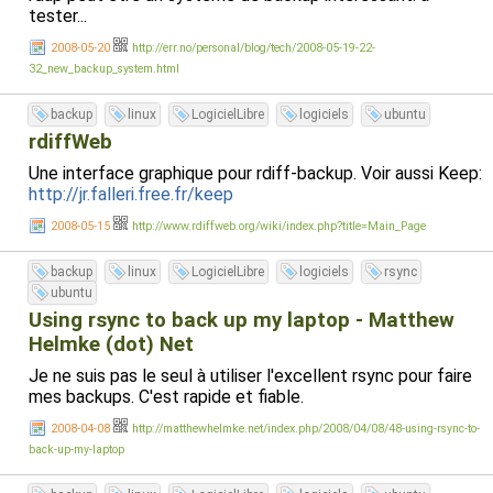
tester...
2008-05-20
http://err.no/personal/blog/tech/2008-05-19-22-
32_new_backup_system.html
backup
linux
LogicielLibre
logiciels
ubuntu
rdiffWeb
Une interface graphique pour rdiff-backup. Voir aussi Keep:
http://jr.falleri.free.fr/keep
2008-05-15
http://www.rdiffweb.org/wiki/index.php?title=Main_Page
backup
linux
LogicielLibre
logiciels
rsync
ubuntu
Using rsync to back up my laptop - Matthew
Helmke (dot) Net
Je ne suis pas le seul à utiliser l'excellent rsync pour faire
mes backups. C'est rapide et fiable.
2008-04-08
http://matthewhelmke.net/index.php/2008/04/08/48-using-rsync-to-
back-up-my-laptop