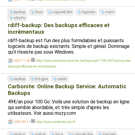
backup
linux
LogicielLibre
logiciels
rsync
ubuntu
rdiff-backup: Des backups efficaces et
incrémentaux
rdiff-backup est l'un des plus formidables et puissants
logiciels de backup existants. Simple et génial. Dommage
qu'il n'existe pas sous Windows.
2007-11-06
http://www.commentcamarche.net/faq/sujet-7709-rdiff-backup-des-
backups-efficaces-et-incrementaux
backup
EnLigne
outils
Carbonite: Online Backup Service: Automatic
Backups
49€/an pour 100 Go: Voilà une solution de backup en ligne
qui semble abordable, et très simple d'après les
utilisateurs. Voir aussi mozy.com
2007-09-11
http://www.carbonite.com/fr
backup
gratuit
linux
LogicielLibre
logiciels