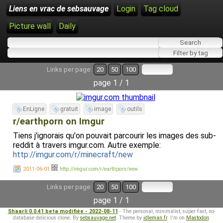
Liens en vrac de sebsauvage
Login
Tag cloud
Picture wall
Daily
Links per page:
20
50
100
page 1 / 1
EnLigne
gratuit
image
outils
r/earthporn on Imgur
Tiens j'ignorais qu'on pouvait parcourir les images des sub-
reddit à travers imgur.com. Autre exemple:
http://imgur.com/r/minecraft/new
2011-06-01
http://imgur.com/r/earthporn/new
Links per page:
20
50
100
page 1 / 1
Shaarli 0.0.41 beta modifiée - 2022-08-11
- The personal, minimalist, super-fast, no-
database delicious clone. By
sebsauvage.net
. Theme by
idleman.fr
. I'm on
Mastodon
.