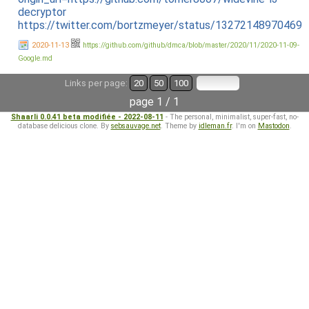
decryptor
https://twitter.com/bortzmeyer/status/13272148970469
2020-11-13
https://github.com/github/dmca/blob/master/2020/11/2020-11-09-
Google.md
Links per page:
20
50
100
page 1 / 1
Shaarli 0.0.41 beta modifiée - 2022-08-11
- The personal, minimalist, super-fast, no-
database delicious clone. By
sebsauvage.net
. Theme by
idleman.fr
. I'm on
Mastodon
.