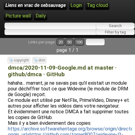
Liens en vrac de sebsauvage
Login
Tag cloud
Picture wall
Daily
Links per page:
20
50
100
page 1 / 1
copyright
drm
dmca/2020-11-09-Google.md at master ·
github/dmca · GitHub
hahaha... marrant, je ne savais pas qu'il existait un module
pour déchiffrer tout ce que Widevine (le module de DRM
de Google) reçoit.
Ce module est utilisé par NetFlix, PrimeVideo, Disney+ et
autres pour afficher les vidéos dans votre navigateur.
Et évidemment une notice DMCA a fait supprimer toutes
les copies de GitHub.
Mais il y a bien évidemment des copies:
https://archive.softwareheritage.org/browse/origin/directo
origin_url=https://github.com/tomer8007/widevine-l3-