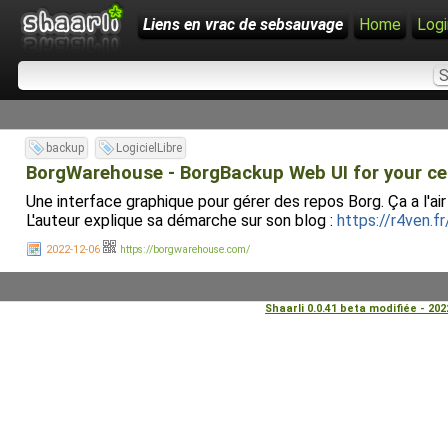
Liens en vrac de sebsauvage
Home
Logi
backup
LogicielLibre
BorgWarehouse - BorgBackup Web UI for your cent
Une interface graphique pour gérer des repos Borg. Ça a l'air 
L'auteur explique sa démarche sur son blog :
https://r4ven.f
2022-12-06
https://borgwarehouse.com/
Shaarli 0.0.41 beta modifiée - 20