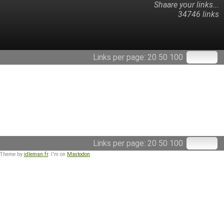
Shaare your links...
34746 links
Links per page:
20
50
100
Links per page:
20
50
100
 Theme by
idleman.fr
. I'm on
Mastodon
.