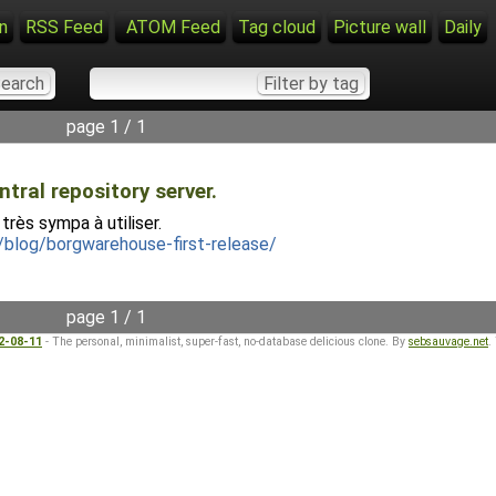
n
RSS Feed
ATOM Feed
Tag cloud
Picture wall
Daily
page 1 / 1
ral repository server.
très sympa à utiliser.
r/blog/borgwarehouse-first-release/
page 1 / 1
22-08-11
- The personal, minimalist, super-fast, no-database delicious clone. By
sebsauvage.net
.