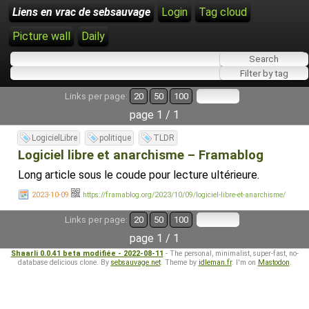
Liens en vrac de sebsauvage
Login
Tag cloud
Picture wall
Daily
Links per page:
20
50
100
page 1 / 1
LogicielLibre
politique
TLDR
Logiciel libre et anarchisme – Framablog
Long article sous le coude pour lecture ultérieure.
2023-10-09
https://framablog.org/2023/10/09/logiciel-libre-et-anarchisme/
Links per page:
20
50
100
page 1 / 1
Shaarli 0.0.41 beta modifiée - 2022-08-11
- The personal, minimalist, super-fast, no-
database delicious clone. By
sebsauvage.net
. Theme by
idleman.fr
. I'm on
Mastodon
.