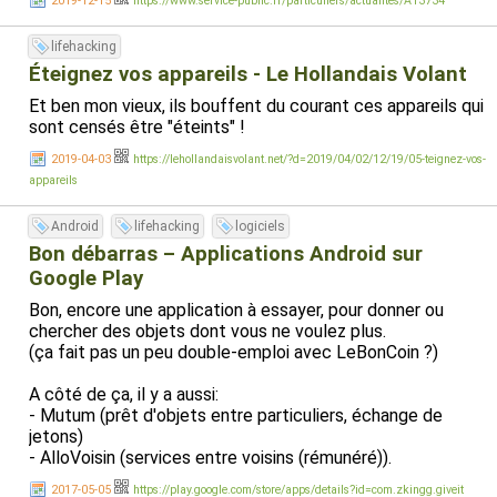
2019-12-15
https://www.service-public.fr/particuliers/actualites/A13734
lifehacking
Éteignez vos appareils - Le Hollandais Volant
Et ben mon vieux, ils bouffent du courant ces appareils qui
sont censés être "éteints" !
2019-04-03
https://lehollandaisvolant.net/?d=2019/04/02/12/19/05-teignez-vos-
appareils
Android
lifehacking
logiciels
Bon débarras – Applications Android sur
Google Play
Bon, encore une application à essayer, pour donner ou
chercher des objets dont vous ne voulez plus.
(ça fait pas un peu double-emploi avec LeBonCoin ?)
A côté de ça, il y a aussi:
- Mutum (prêt d'objets entre particuliers, échange de
jetons)
- AlloVoisin (services entre voisins (rémunéré)).
2017-05-05
https://play.google.com/store/apps/details?id=com.zkingg.giveit