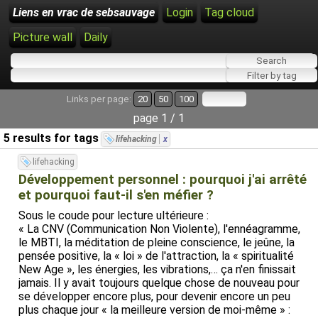
Liens en vrac de sebsauvage
Login
Tag cloud
Picture wall
Daily
Links per page:
20
50
100
page 1 / 1
5 results for tags
lifehacking
x
lifehacking
Développement personnel : pourquoi j'ai arrêté
et pourquoi faut-il s'en méfier ?
Sous le coude pour lecture ultérieure :
« La CNV (Communication Non Violente), l'ennéagramme,
le MBTI, la méditation de pleine conscience, le jeûne, la
pensée positive, la « loi » de l'attraction, la « spiritualité
New Age », les énergies, les vibrations,… ça n'en finissait
jamais. Il y avait toujours quelque chose de nouveau pour
se développer encore plus, pour devenir encore un peu
plus chaque jour « la meilleure version de moi-même » :