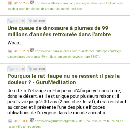
2016-12-22
http://www.atlasobscura.com/articles/whatever-you-do-do-not-eat-
touch-or-even-inhale-the-air-around-the-manchineel-tree
nature
science
Une queue de dinosaure à plumes de 99
millions d'années retrouvée dans l'ambre
Woao...
2016-12-09
http://www.futura-sciences.com/planete/actualites/paleontologie-
queue-dinosaure-plumes-99-millions-annees-retrouvee-ambre-33474/
nature
science
Pourquoi le rat-taupe nu ne ressent-il pas la
douleur ? - GuruMeditation
Je cite: « L’étrange rat-taupe nu d’Afrique vit sous terre,
dans le désert, et il est unique pour plusieurs raisons : il
peut vivre jusqu’à 30 ans (2 ans chez le rat), il est résistant
au cancer et il présente l’une des plus efficaces
utilisations de l’oxygène dans le monde animal. »
2016-10-16
http://www.gurumed.org/2016/10/15/pourquoi-le-rat-taupe-nu-ne-
ressent-il-pas-la-douleur/