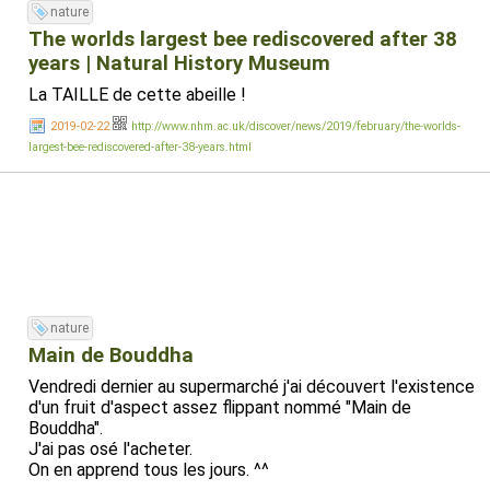
nature
The worlds largest bee rediscovered after 38
years | Natural History Museum
La TAILLE de cette abeille !
2019-02-22
http://www.nhm.ac.uk/discover/news/2019/february/the-worlds-
largest-bee-rediscovered-after-38-years.html
nature
Main de Bouddha
Vendredi dernier au supermarché j'ai découvert l'existence
d'un fruit d'aspect assez flippant nommé "Main de
Bouddha".
J'ai pas osé l'acheter.
On en apprend tous les jours. ^^