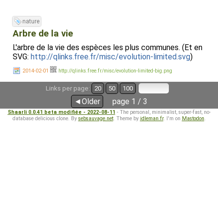
nature
Arbre de la vie
L'arbre de la vie des espèces les plus communes. (Et en
SVG:
http://qlinks.free.fr/misc/evolution-limited.svg
)
2014-02-01
http://qlinks.free.fr/misc/evolution-limited-big.png
Links per page:
20
50
100
◄Older
page 1 / 3
Shaarli 0.0.41 beta modifiée - 2022-08-11
- The personal, minimalist, super-fast, no-
database delicious clone. By
sebsauvage.net
. Theme by
idleman.fr
. I'm on
Mastodon
.