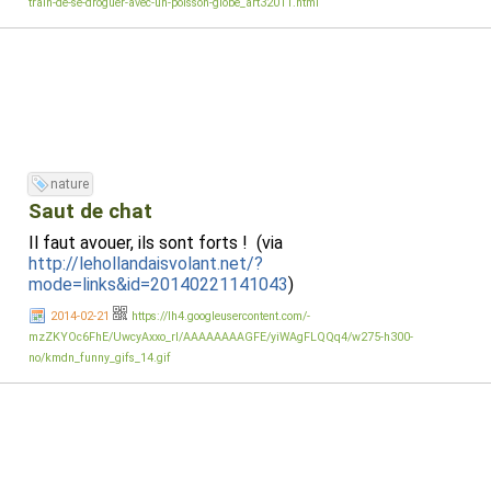
train-de-se-droguer-avec-un-poisson-globe_art32011.html
nature
Saut de chat
Il faut avouer, ils sont forts ! (via
http://lehollandaisvolant.net/?
mode=links&id=20140221141043
)
2014-02-21
https://lh4.googleusercontent.com/-
mzZKYOc6FhE/UwcyAxxo_rI/AAAAAAAAGFE/yiWAgFLQQq4/w275-h300-
no/kmdn_funny_gifs_14.gif