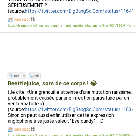
SÉRIEUSEMENT ?
(source:
https://twitter.com/BigBangSciCom/status/1164
2019-08-22
https://framapiaf.s3.framasoft.org/framapiaf/media_attachments/files/004/550/914/or
nature
wtf
Beettlejuice, sors de ce corps ! 😂
(Je cite: «Une grenouille atteinte d'une mutation rarissime,
probablement causée par une infection parasitaire par un
ver trématode »)
(source:
https://twitter.com/BigBangSciCom/status/1163
Sinon on peut aussi enfin utiliser cette expression
anglophone à sa juste valeur: "Eye candy" :-D
2019-08-22
https://framapiaf.s3.framasoft.org/framapiaf/media_attachments/files/004/548/983/or