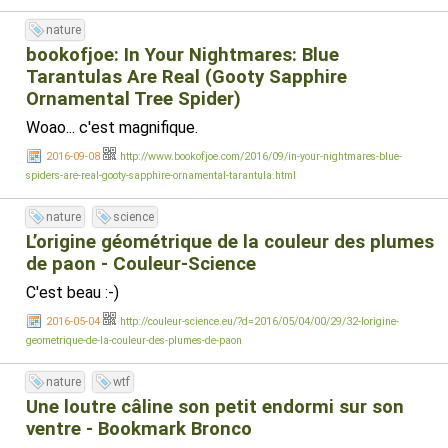
nature
bookofjoe: In Your Nightmares: Blue
Tarantulas Are Real (Gooty Sapphire
Ornamental Tree Spider)
Woao... c'est magnifique.
2016-09-08
http://www.bookofjoe.com/2016/09/in-your-nightmares-blue-
spiders-are-real-gooty-sapphire-ornamental-tarantula.html
nature
science
L’origine géométrique de la couleur des plumes
de paon - Couleur-Science
C'est beau :-)
2016-05-04
http://couleur-science.eu/?d=2016/05/04/00/29/32-lorigine-
geometrique-de-la-couleur-des-plumes-de-paon
nature
wtf
Une loutre câline son petit endormi sur son
ventre - Bookmark Bronco