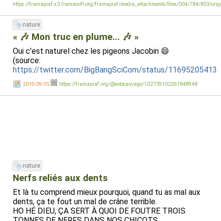
https://framapiaf.s3.framasoft.org/framapiaf/media_attachments/files/004/784/803/or
nature
« 🎶 Mon truc en plume... 🎶 »
Oui c'est naturel chez les pigeons Jacobin 😄
(source:
https://twitter.com/BigBangSciCom/status/11695205413
2019-09-05
https://framapiaf.org/@sebsauvage/102739102261848948
nature
Nerfs reliés aux dents
Et là tu comprend mieux pourquoi, quand tu as mal aux
dents, ça te fout un mal de crâne terrible.
HO HÉ DIEU, ÇA SERT À QUOI DE FOUTRE TROIS
TONNES DE NERFS DANS NOS CHICOTS,