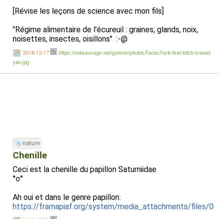
[Révise les leçons de science avec mon fils]
"Régime alimentaire de l'écureuil : graines, glands, noix,
noisettes, insectes, oisillons" :-@
2018-12-17
https://sebsauvage.net/galerie/photos/faces/fuck-that-bitch-scared-
yao.jpg
nature
Chenille
Ceci est la chenille du papillon Saturniidae
°o°
Ah oui et dans le genre papillon:
https://framapiaf.org/system/media_attachments/files/