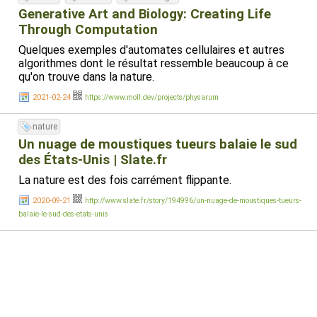
Generative Art and Biology: Creating Life
Through Computation
Quelques exemples d'automates cellulaires et autres
algorithmes dont le résultat ressemble beaucoup à ce
qu'on trouve dans la nature.
2021-02-24
https://www.moll.dev/projects/physarum
nature
Un nuage de moustiques tueurs balaie le sud
des États-Unis | Slate.fr
La nature est des fois carrément flippante.
2020-09-21
http://www.slate.fr/story/194996/un-nuage-de-moustiques-tueurs-
balaie-le-sud-des-etats-unis