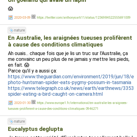
Un goéland qui avale un lapin
😱
2020-03-09
https://twitter.com/anthonysarti11/status/1236984522555691009
nature
En Australie, les araignées tueuses prolifèrent
à cause des conditions climatiques
Ah ouais... chaque fois que je lis un truc sur l'Australie, ça
me convainc un peu plus de ne jamais y mettre les pieds,
en fait. 😱
Parce qu'il y a aussi ça:
https://www.theguardian.com/environment/2019/jun/18/ep
photo-huntsman-spider-eats-pygmy-possum-in-tasmania
https://www.telegraph.co.uk/news/earth/earthnews/33536
spider-eating-a-bird-caught-on-camera.html
2020-01-30
https://www.europe1.fr/international/en-australie-les-araignees-
tueuses-proliferent-a-cause-des-conditions-climatiques-3946271
nature
Eucalyptus deglupta