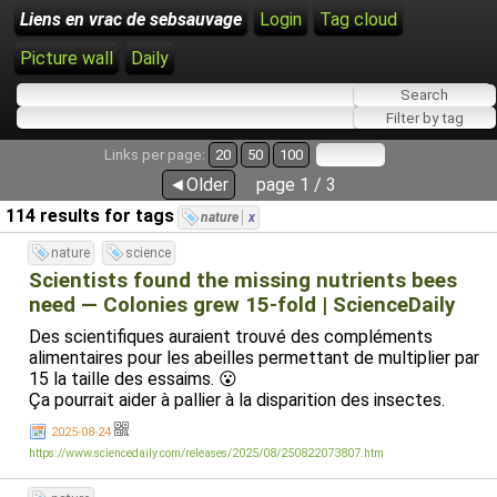
Liens en vrac de sebsauvage
Login
Tag cloud
Picture wall
Daily
Links per page:
20
50
100
◄Older
page 1 / 3
114 results for tags
nature
x
nature
science
Scientists found the missing nutrients bees
need — Colonies grew 15-fold | ScienceDaily
Des scientifiques auraient trouvé des compléments
alimentaires pour les abeilles permettant de multiplier par
15 la taille des essaims. 😮
Ça pourrait aider à pallier à la disparition des insectes.
2025-08-24
https://www.sciencedaily.com/releases/2025/08/250822073807.htm