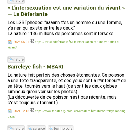
nature
« L'intersexuation est une variation du vivant »
— La Déferlante
Les LGBTphobes: "aaaann t'es un homme ou une femme,
y'a rien qui existe entre les deux."
La nature : 136 millions de personnes sont intersexe.
2023-06-01
https://revueladeferlante.fr/l-intersexuation-est-une-variation-du-
vivant/
nature
Barreleye fish - MBARI
La nature fait parfois des choses étonnantes: Ce poisson
a une tête transparente, et ses yeux sont à l'*intérieur* de
sa tête, tournés vers le haut (ce sont les deux globes
lumineux qu'on voir sur les photos).
(La découverte de ce poisson n'est pas récente, mais
c'est toujours étonnant.)
2021-12-15
https://www.mbari.org/products/creature-feature/barreleye-landing-
page/
nature
science
technologie