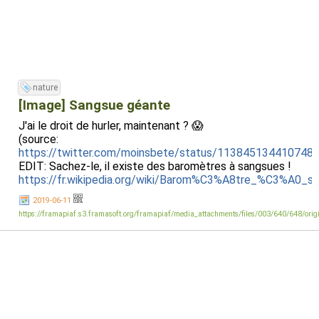
nature
[Image] Sangsue géante
J'ai le droit de hurler, maintenant ? 😱
(source:
https://twitter.com/moinsbete/status/113845134410748
EDIT: Sachez-le, il existe des baromètres à sangsues !
https://fr.wikipedia.org/wiki/Barom%C3%A8tre_%C3%A0_s
2019-06-11
https://framapiaf.s3.framasoft.org/framapiaf/media_attachments/files/003/640/648/ori