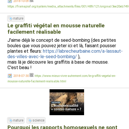
2018-10-09
https://framapiaf.org/system/media_attachments/files/001/489/121/original/3ee20eb749
nature
Le graffiti végétal en mousse naturelle
facilement réalisable
J'aime déjà le concept de seed-bombing (des petites
boules que vous pouvez jeter ici et là, faisant pousser
plantes et fleurs:
https://labrecheurbaine.com/a-lassaut-
des-villes-avec-le-seed-bombing/
),
mais là je découvre les graffitis à base de mousse.
C'est beau !
2018-07-30
https://www.mieux-vivre-autrement.com/le-graffiti-vegetal-en-
mousse-naturelle-facilement-realisable.html
nature
science
Pourquoi les rapports homosexuels ne sont