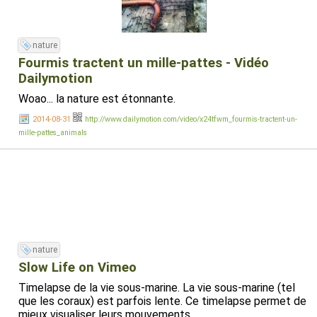
nature
Fourmis tractent un mille-pattes - Vidéo
Dailymotion
Woao... la nature est étonnante.
2014-08-31
http://www.dailymotion.com/video/x24tfwm_fourmis-tractent-un-
mille-pattes_animals
nature
Slow Life on Vimeo
Timelapse de la vie sous-marine. La vie sous-marine (tel
que les coraux) est parfois lente. Ce timelapse permet de
mieux visualiser leurs mouvements.