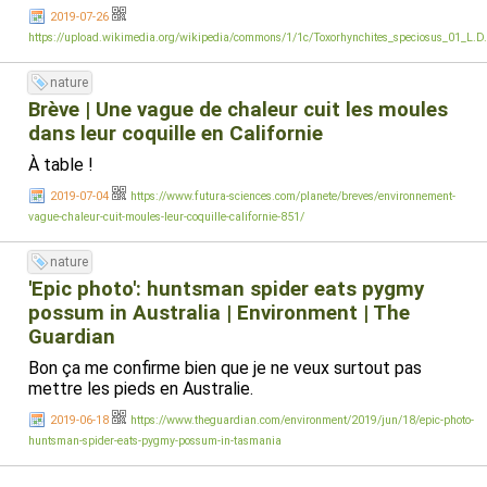
2019-07-26
https://upload.wikimedia.org/wikipedia/commons/1/1c/Toxorhynchites_speciosus_01_L.D.
nature
Brève | Une vague de chaleur cuit les moules
dans leur coquille en Californie
À table !
2019-07-04
https://www.futura-sciences.com/planete/breves/environnement-
vague-chaleur-cuit-moules-leur-coquille-californie-851/
nature
'Epic photo': huntsman spider eats pygmy
possum in Australia | Environment | The
Guardian
Bon ça me confirme bien que je ne veux surtout pas
mettre les pieds en Australie.
2019-06-18
https://www.theguardian.com/environment/2019/jun/18/epic-photo-
huntsman-spider-eats-pygmy-possum-in-tasmania