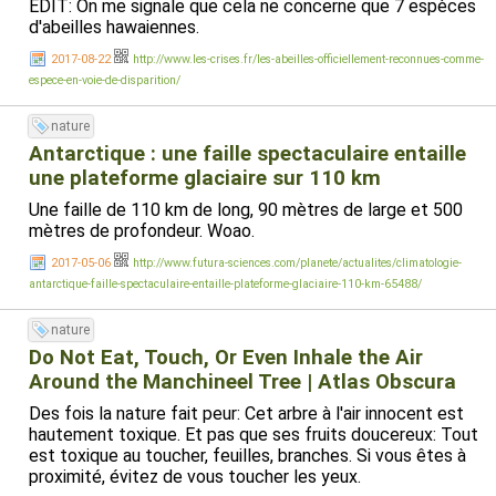
EDIT: On me signale que cela ne concerne que 7 espèces
d'abeilles hawaiennes.
2017-08-22
http://www.les-crises.fr/les-abeilles-officiellement-reconnues-comme-
espece-en-voie-de-disparition/
nature
Antarctique : une faille spectaculaire entaille
une plateforme glaciaire sur 110 km
Une faille de 110 km de long, 90 mètres de large et 500
mètres de profondeur. Woao.
2017-05-06
http://www.futura-sciences.com/planete/actualites/climatologie-
antarctique-faille-spectaculaire-entaille-plateforme-glaciaire-110-km-65488/
nature
Do Not Eat, Touch, Or Even Inhale the Air
Around the Manchineel Tree | Atlas Obscura
Des fois la nature fait peur: Cet arbre à l'air innocent est
hautement toxique. Et pas que ses fruits doucereux: Tout
est toxique au toucher, feuilles, branches. Si vous êtes à
proximité, évitez de vous toucher les yeux.