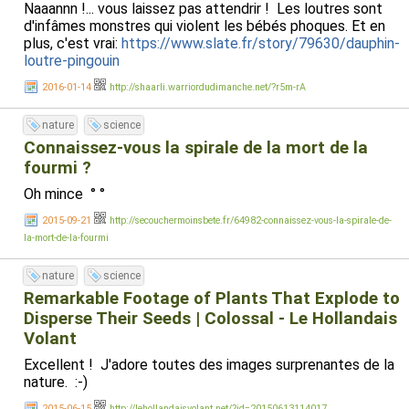
Naaannn !... vous laissez pas attendrir ! Les loutres sont
d'infâmes monstres qui violent les bébés phoques. Et en
plus, c'est vrai:
https://www.slate.fr/story/79630/dauphin-
loutre-pingouin
2016-01-14
http://shaarli.warriordudimanche.net/?r5m-rA
nature
science
Connaissez-vous la spirale de la mort de la
fourmi ?
Oh mince ° °
2015-09-21
http://secouchermoinsbete.fr/64982-connaissez-vous-la-spirale-de-
la-mort-de-la-fourmi
nature
science
Remarkable Footage of Plants That Explode to
Disperse Their Seeds | Colossal - Le Hollandais
Volant
Excellent ! J'adore toutes des images surprenantes de la
nature. :-)
2015-06-15
http://lehollandaisvolant.net/?id=20150613114017