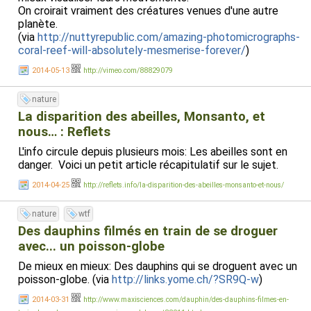
On croirait vraiment des créatures venues d'une autre
planète.
(via
http://nuttyrepublic.com/amazing-photomicrographs-
coral-reef-will-absolutely-mesmerise-forever/
)
2014-05-13
http://vimeo.com/88829079
nature
La disparition des abeilles, Monsanto, et
nous… : Reflets
L'info circule depuis plusieurs mois: Les abeilles sont en
danger. Voici un petit article récapitulatif sur le sujet.
2014-04-25
http://reflets.info/la-disparition-des-abeilles-monsanto-et-nous/
nature
wtf
Des dauphins filmés en train de se droguer
avec... un poisson-globe
De mieux en mieux: Des dauphins qui se droguent avec un
poisson-globe. (via
http://links.yome.ch/?SR9Q-w
)
2014-03-31
http://www.maxisciences.com/dauphin/des-dauphins-filmes-en-