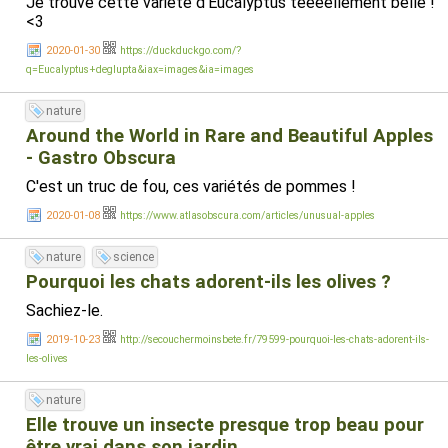
Je trouve cette variété d'Eucalyptus teeeellement belle !
<3
2020-01-30
https://duckduckgo.com/?
q=Eucalyptus+deglupta&iax=images&ia=images
nature
Around the World in Rare and Beautiful Apples
- Gastro Obscura
C'est un truc de fou, ces variétés de pommes !
2020-01-08
https://www.atlasobscura.com/articles/unusual-apples
nature
science
Pourquoi les chats adorent-ils les olives ?
Sachiez-le.
2019-10-23
http://secouchermoinsbete.fr/79599-pourquoi-les-chats-adorent-ils-
les-olives
nature
Elle trouve un insecte presque trop beau pour
être vrai dans son jardin