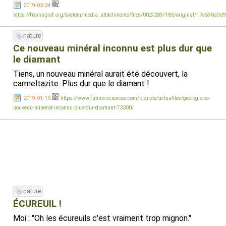
2019-02-04
https://framapiaf.org/system/media_attachments/files/002/289/185/original/17e598a9d
nature
Ce nouveau minéral inconnu est plus dur que
le diamant
Tiens, un nouveau minéral aurait été découvert, la
carmeltazite. Plus dur que le diamant !
2019-01-15
https://www.futura-sciences.com/planete/actualites/geologie-ce-
nouveau-mineral-inconnu-plus-dur-diamant-73300/
nature
ÉCUREUIL !
Moi : "Oh les écureuils c'est vraiment trop mignon."