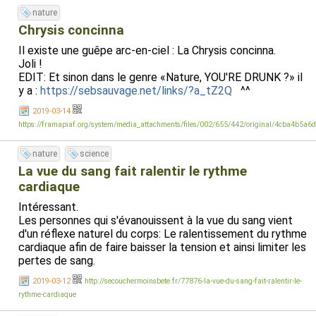
nature
Chrysis concinna
Il existe une guêpe arc-en-ciel : La Chrysis concinna.
Joli !
EDIT: Et sinon dans le genre «Nature, YOU'RE DRUNK ?» il
y a :
https://sebsauvage.net/links/?a_tZ2Q
^^
2019-03-14
https://framapiaf.org/system/media_attachments/files/002/655/442/original/4cba4b5a6
nature
science
La vue du sang fait ralentir le rythme
cardiaque
Intéressant.
Les personnes qui s'évanouissent à la vue du sang vient
d'un réflexe naturel du corps: Le ralentissement du rythme
cardiaque afin de faire baisser la tension et ainsi limiter les
pertes de sang.
2019-03-12
http://secouchermoinsbete.fr/77876-la-vue-du-sang-fait-ralentir-le-
rythme-cardiaque