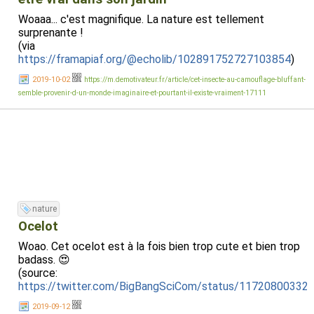
Woaaa... c'est magnifique. La nature est tellement
surprenante !
(via
https://framapiaf.org/@echolib/102891752727103854
)
2019-10-02
https://m.demotivateur.fr/article/cet-insecte-au-camouflage-bluffant-
semble-provenir-d-un-monde-imaginaire-et-pourtant-il-existe-vraiment-17111
nature
Ocelot
Woao. Cet ocelot est à la fois bien trop cute et bien trop
badass. 😍
(source:
https://twitter.com/BigBangSciCom/status/11720800332
2019-09-12