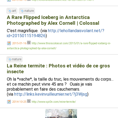
art
nature
A Rare Flipped Iceberg in Antarctica
Photographed by Alex Cornell | Colossal
C'est magnifique. (via
http://lehollandaisvolant.net/?
id=20150115194826
)
2015-01-16
http://www.thisiscolossal.com/2015/01/a-rare-flipped-iceberg-in-
antarctica-photographed-by-alex-cornell/
nature
La Reine termite : Photos et vidéo de ce gros
insecte
Oh la *vache*, la taille du truc, les mouvements du corps...
et ce machin peut vivre 45 ans ? Ouais je vais
probablement en faire des cauchemars.
(via
http://links.kevinvuilleumier.net/?j3Wjsg
)
2014-10-25
http://www.spi0n.com/reine-termite/