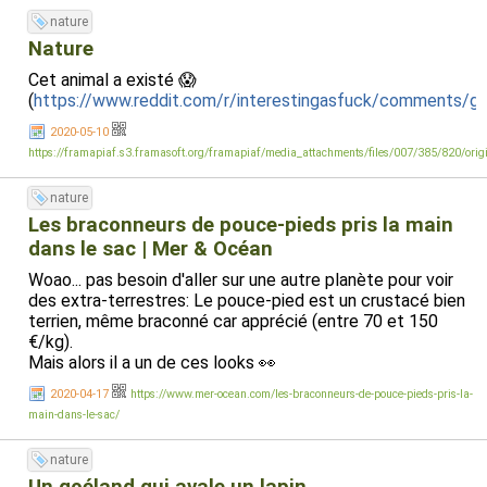
nature
Nature
Cet animal a existé 😱
(
https://www.reddit.com/r/interestingasfuck/comments/g
2020-05-10
https://framapiaf.s3.framasoft.org/framapiaf/media_attachments/files/007/385/820/or
nature
Les braconneurs de pouce-pieds pris la main
dans le sac | Mer & Océan
Woao... pas besoin d'aller sur une autre planète pour voir
des extra-terrestres: Le pouce-pied est un crustacé bien
terrien, même braconné car apprécié (entre 70 et 150
€/kg).
Mais alors il a un de ces looks 👀
2020-04-17
https://www.mer-ocean.com/les-braconneurs-de-pouce-pieds-pris-la-
main-dans-le-sac/
nature