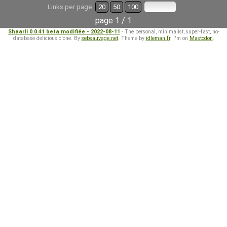
Links per page:
20
50
100
page 1 / 1
Shaarli 0.0.41 beta modifiée - 2022-08-11
- The personal, minimalist, super-fast, no-
database delicious clone. By
sebsauvage.net
. Theme by
idleman.fr
. I'm on
Mastodon
.