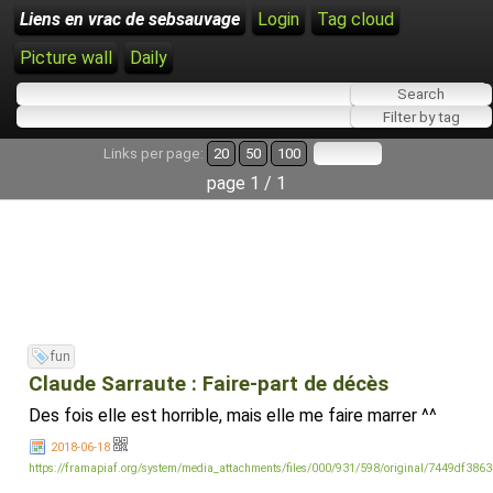
Liens en vrac de sebsauvage
Login
Tag cloud
Picture wall
Daily
Links per page:
20
50
100
page 1 / 1
fun
Claude Sarraute : Faire-part de décès
Des fois elle est horrible, mais elle me faire marrer ^^
2018-06-18
https://framapiaf.org/system/media_attachments/files/000/931/598/original/7449df386