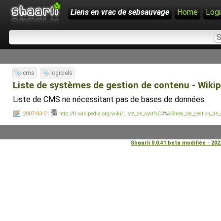
Liens en vrac de sebsauvage
Home
Logi
cms
logiciels
Liste de systèmes de gestion de contenu - Wiki
Liste de CMS ne nécessitant pas de bases de données.
2007-03-01
http://fr.wikipedia.org/wiki/Liste_de_syst%C3%A8mes_de_gestion
Shaarli 0.0.41 beta modifiée - 20