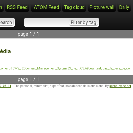
n
RSS Feed
ATOM Feed
Tag cloud
Picture wall
Daily
page 1 / 1
pédia
_de_contenu#CMS_.28Content_Management_System.29_ne_n.C3.A9cessitant_pas_de_base_de_don
page 1 / 1
22-08-11
- The personal, minimalist, super-fast, no-database delicious clone. By
sebsauvage.net
.