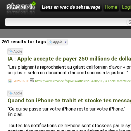
Liens en vrac de sebsauvage
Home
Logi
261 results for tags
Apple
x
Apple
IA : Apple accepte de payer 250 millions de doll
"Les plaignants reprochaient au géant californien d’avoir « p
ou plus », selon un document d’accord soumis à la justice. "
2026-05-06
https://www.lemonde.fr/pixels/article/2026/05/06/ia-apple-accepte-de
Apple
Quand ton iPhone te trahit et stocke tes messag
"Ce qui se passe sur votre iPhone reste sur votre iPhone."
En clair.
Toutes les notifications de l'iPhone sont stockées par le sy