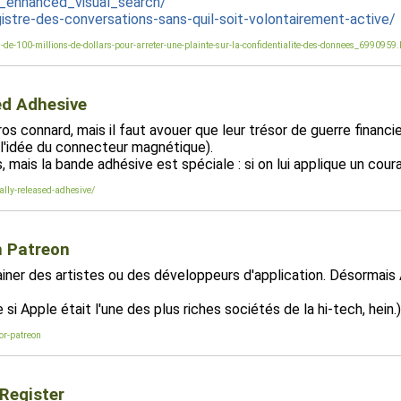
_enhanced_visual_search/
gistre-des-conversations-sans-quil-soit-volontairement-active/
-de-100-millions-de-dollars-pour-arreter-une-plainte-sur-la-confidentialite-des-donnees_6990959
ed Adhesive
s connard, mais il faut avouer que leur trésor de guerre financi
l'idée du connecteur magnétique).
ais la bande adhésive est spéciale : si on lui applique un coura
lly-released-adhesive/
n Patreon
iner des artistes ou des développeurs d'application. Désormais
i Apple était l'une des plus riches sociétés de la hi-tech, hein.)
or-patreon
 Register