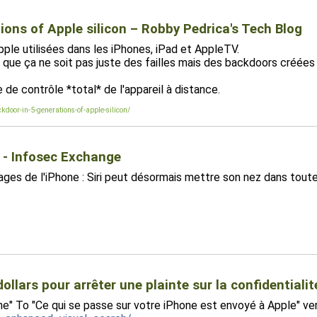
ons of Apple silicon – Robby Pedrica's Tech Blog
pple utilisées dans les iPhones, iPad et AppleTV.
 que ça ne soit pas juste des failles mais des backdoors créées
e contrôle *total* de l'appareil à distance.
door-in-5-generations-of-apple-silicon/
 - Infosec Exchange
lages de l'iPhone : Siri peut désormais mettre son nez dans tou
ollars pour arrêter une plainte sur la confidentiali
e" To "Ce qui se passe sur votre iPhone est envoyé à Apple" ver