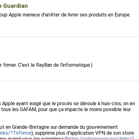
he Guardian
oup Apple menace d'arrêter de livrer ses produits en Europe.
frimer. C'est le RayBan de l'informatique.)
Apple ayant exigé que le procès se déroule à huis-clos, on en
e tous les GAFAM, pour que ça impacte le moins possible leur
n bout en Grande-Bretagne sur demande du gouvernement
/links/?TnFnmw
), supprime plus d'application VPN de son store
ême quand vous les supprimez (
https://sebsauvage.net/links/?