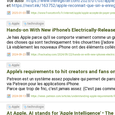
Voir aussi :
https://www.theregister.com/2025/01/03/apple
et
https://next.ink/163752/apple-reconnait-que-siri-a-enre
2025-01-03
https://www.francetvinfo.fr/internet/apple/apple-accepte-de-payer-pres
Apple
technologie
Hands-on With New iPhone’s Electrically-Releas
Je hais Apple parce qu'il se comporte vraiment comme un gro
des choses qui sont techniquement très chouettes (j'adore 
Là visiblement les nouveaux iPhone ont des éléments collés, m
2024-09-23
https://hackaday.com/2024/09/22/hands-on-with-new-iphones-electrica
Apple
Apple’s requirements to hit creators and fans o
Patreon est un système assez populaire qui permet de parra
via Patreon pour les applications iPhone.
Parce que trop de fric, c'est jamais assez. (C'est pas comme s
2024-08-13
https://news.patreon.com/articles/understanding-apple-requirements-f
Apple
technologie
At Apple, AI stands for 'Apple Intelligence' • The