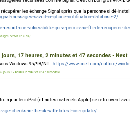
ageries sécurisées comme Signal. C'est un bon gros #FAIL de 
 récupérer les échange Signal après que la personne ai dé-install
ignal-messages-saved-in-iphone-notification-database-2/
e-resout-une-vulnerabilite-qui-a-permis-au-fbi-de-recuperer-d
ssages-persos-en-clair/
 jours, 17 heures, 2 minutes et 47 secondes - Next
it sous Windows 95/98/NT :
https://www.cnet.com/culture/windo
49-jours-17-heures-2-minutes-et-47-secondes/
à jour leur iPad (et autes matériels Apple) se retrouvent avec 
-age-checks-in-the-uk-with-latest-ios-update/