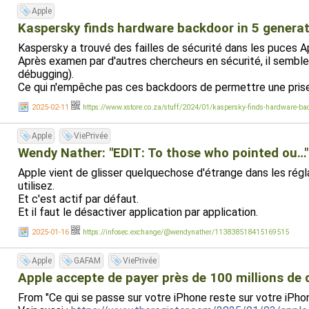
Apple
Kaspersky finds hardware backdoor in 5 generati
Kaspersky a trouvé des failles de sécurité dans les puces A
Après examen par d'autres chercheurs en sécurité, il semble
débugging).
Ce qui n'empêche pas ces backdoors de permettre une prise d
2025-02-11
https://www.xstore.co.za/stuff/2024/01/kaspersky-finds-hardware-back
Apple
ViePrivée
Wendy Nather: "EDIT: To those who pointed ou…"
Apple vient de glisser quelquechose d'étrange dans les rég
utilisez.
Et c'est actif par défaut.
Et il faut le désactiver application par application.
2025-01-16
https://infosec.exchange/@wendynather/113838518415169515
Apple
GAFAM
ViePrivée
Apple accepte de payer près de 100 millions de d
From "Ce qui se passe sur votre iPhone reste sur votre iPhon