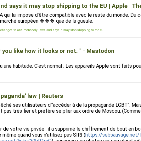
nd says it may stop shipping to the EU | Apple | T
 qui lui impose d'être compatible avec le reste du monde. Du c
u marché européen 🍿🍿🍿 que de la gueule.
changes-to-anti-monopoly-laws-and-says-it-may-stop-shipping-to-the-eu
 you like how it looks or not. " - Mastodon
une habitude. C'est normal : Les appareils Apple sont faits pour 
opaganda' law | Reuters
ché ses utilisateurs d'"accéder à de la propagande LGBT". Mais 
st pas très fier et préfère se plier aux ordre de Moscou. (Comm
ur de votre vie privée : il a supprimé le chiffrement de bout e
ix même quand vous n'utilisez pas SIRI (
https://sebsauvage.net
vage.net/links/?0bR1mQ
), conserve vos photos sur son cloud m