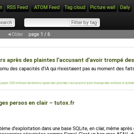
n
RSS Feed
ATOM Feed
Tag cloud
Picture wall
Daily
◄Older
page 1 / 6
ars après des plaintes l’accusant d’avoir trompé de
romu des capacités d’IA qui n’existaient pas au moment des faits,
-payer-250-millions-de-dollars-apres-des-plaintes-l-accusant-d-avoir-trompe-des-millions-d-ac
es persos en clair – tutox.fr
tème d'exploitation dans une base SQLite, en clair, même après d