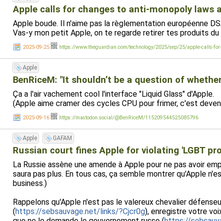
Apple calls for changes to anti-monopoly laws a
Apple boude. Il n'aime pas la règlementation européenne DSA
Vas-y mon petit Apple, on te regarde retirer tes produits d
2025-09-25
https://www.theguardian.com/technology/2025/sep/25/apple-calls-for-
Apple
BenRiceM: "It shouldn’t be a question of whether
Ça a l'air vachement cool l'interface "Liquid Glass" d'Apple.
(Apple aime cramer des cycles CPU pour frimer, c'est devenu 
2025-09-16
https://mastodon.social/@BenRiceM/115209544525085796
Apple
GAFAM
Russian court fines Apple for violating 'LGBT pr
La Russie assène une amende à Apple pour ne pas avoir empê
saura pas plus. En tous cas, ça semble montrer qu'Apple n'e
business.)
Rappelons qu'Apple n'est pas le valereux chevalier défense
(
https://sebsauvage.net/links/?Cjcr0g
), enregistre votre vo
que ne le demande le gouvernement russe (
https://sebsau