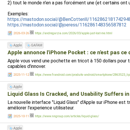
2) tout le monde n'en a pas forcément une (et certains ont u
Exemples:
https://mastodon.social/@BenCotterill/116286218174294
https://mastodon.social/@joeress/116286148356587812
2026-03-26
https://andregarzia.com/2026/03/apple-just-lost-me.html
Apple
GAFAM
Apple annonce l'iPhone Pocket : ce n'est pas ce
Apple vous vend une pochette en tricot à 150 dollars pour tr
capables d'innover.
2025-11-12
https://www.frandroid.com/produits-android/smartphone/2863523_li
Apple
Liquid Glass Is Cracked, and Usability Suffers i
La nouvelle interface "Liquid Glass" d'Apple sur iPhone est tr
améliorer l'experience utilisateur.
2025-10-11
https://www.nngroup.com/articles/liquid-glass/
Apple