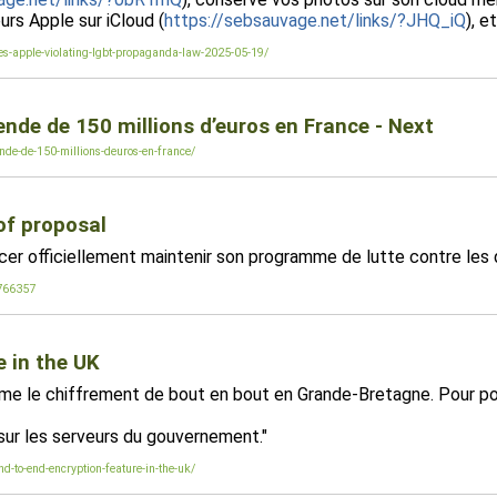
eurs Apple sur iCloud (
https://sebsauvage.net/links/?JHQ_iQ
), e
ines-apple-violating-lgbt-propaganda-law-2025-05-19/
de de 150 millions d’euros en France - Next
nde-de-150-millions-deuros-en-france/
 of proposal
cer officiellement maintenir son programme de lutte contre les d
1766357
e in the UK
ime le chiffrement de bout en bout en Grande-Bretagne. Pour p
 sur les serveurs du gouvernement."
d-to-end-encryption-feature-in-the-uk/