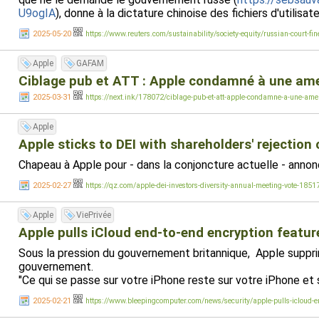
U9ogIA
), donne à la dictature chinoise des fichiers d'utilisat
2025-05-20
https://www.reuters.com/sustainability/society-equity/russian-court-f
Apple
GAFAM
Ciblage pub et ATT : Apple condamné à une amen
2025-03-31
https://next.ink/178072/ciblage-pub-et-att-apple-condamne-a-une-ame
Apple
Apple sticks to DEI with shareholders' rejection
Chapeau à Apple pour - dans la conjoncture actuelle - annon
2025-02-27
https://qz.com/apple-dei-investors-diversity-annual-meeting-vote-185
Apple
ViePrivée
Apple pulls iCloud end-to-end encryption featur
Sous la pression du gouvernement britannique, Apple suppr
gouvernement.
"Ce qui se passe sur votre iPhone reste sur votre iPhone et
2025-02-21
https://www.bleepingcomputer.com/news/security/apple-pulls-icloud-en