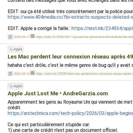
contenu des messages que vous avez échangés dans les mess
EDIT: oui ça été utilisé très concrètement par la police pour
https://www.404media.co/fbi-extracts-suspects-deleted-s
EDIT: Apple a corrigé la faille :
https://next.ink/234934/appl
2026-04-11
https://tutox.fr/2026/04/11/quand-ton-iphone-te-trahit-et-stocke-tes-me
Apple
Les Mac perdent leur connexion réseau après 49
hahaha c'est drôle, c'est le même genre de bug qu'il y ava
2026-04-10
https://next.ink/233093/les-mac-perdent-leur-connexion-reseau-apres-
Apple
Apple Just Lost Me • AndreGarzia.com
Apparemment les gens au Royaume Uni qui viennent de mettre 
crédit.
https://arstechnica.com/tech-policy/2026/03/apple-begins
Ce qui est particulièrement stupide car:
1) une carte de crédit n'est pas un document officiel.