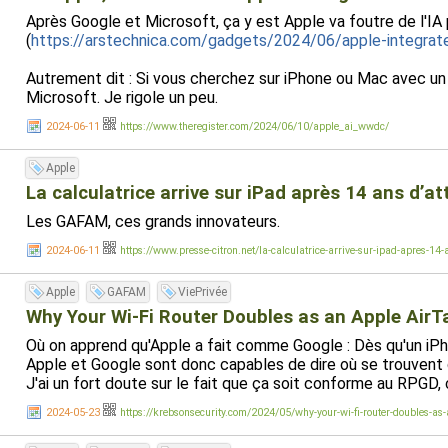
Après Google et Microsoft, ça y est Apple va foutre de l'IA 
(
https://arstechnica.com/gadgets/2024/06/apple-integrate
Autrement dit : Si vous cherchez sur iPhone ou Mac avec un mo
Microsoft. Je rigole un peu.
2024-06-11
https://www.theregister.com/2024/06/10/apple_ai_wwdc/
Apple
La calculatrice arrive sur iPad après 14 ans d’at
Les GAFAM, ces grands innovateurs.
2024-06-11
https://www.presse-citron.net/la-calculatrice-arrive-sur-ipad-apres-14-
Apple
GAFAM
ViePrivée
Why Your Wi-Fi Router Doubles as an Apple AirT
Où on apprend qu'Apple a fait comme Google : Dès qu'un iPho
Apple et Google sont donc capables de dire où se trouvent
J'ai un fort doute sur le fait que ça soit conforme au RPGD, 
2024-05-23
https://krebsonsecurity.com/2024/05/why-your-wi-fi-router-doubles-as-