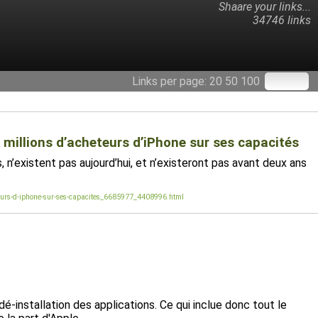
Shaare your links...
34746 links
Links per page:
20
50
100
s millions d’acheteurs d’iPhone sur ses capacités
 n’existent pas aujourd’hui, et n’existeront pas avant deux ans
heteurs-d-iphone-sur-ses-capacites_6685977_4408996.html
é-installation des applications. Ce qui inclue donc tout le