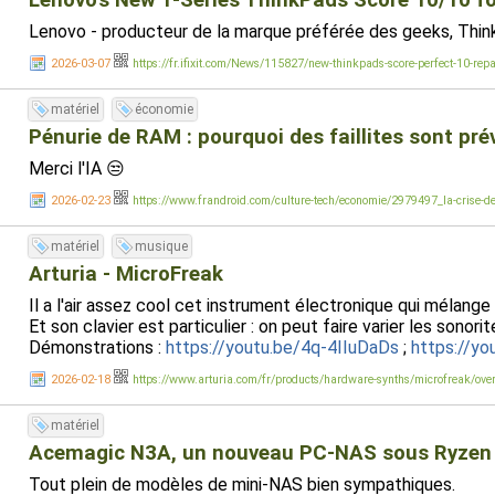
Lenovo’s New T-Series ThinkPads Score 10/10 for 
Lenovo - producteur de la marque préférée des geeks, ThinkP
2026-03-07
https://fr.ifixit.com/News/115827/new-thinkpads-score-perfect-10-repai
matériel
économie
Pénurie de RAM : pourquoi des faillites sont pr
Merci l'IA 😒
2026-02-23
https://www.frandroid.com/culture-tech/economie/2979497_la-crise-de-l
matériel
musique
Arturia - MicroFreak
Il a l'air assez cool cet instrument électronique qui mélang
Et son clavier est particulier : on peut faire varier les sono
Démonstrations :
https://youtu.be/4q-4IIuDaDs
;
https://y
2026-02-18
https://www.arturia.com/fr/products/hardware-synths/microfreak/ove
matériel
Acemagic N3A, un nouveau PC-NAS sous Ryzen
Tout plein de modèles de mini-NAS bien sympathiques.