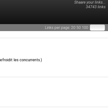
Shaare your links...
34743 links
Links per page:
20
50
100
froidit les concurrents.)