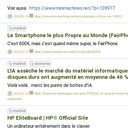
Voir aussi :
https://www.minimachines.net/?p=128977
2026-02-16
https://www.minimachines.net/actu/acemagic-n3a-pc-nas-139457
matériel
Le Smartphone le plus Propre au Monde (FairPh
C'est 600€, mais c'est quand même super, le FairPhone.
2026-02-10
https://www.youtube.com/watch?v=gAUAd242fuE
matériel
économie
L'IA assèche le marché du matériel informatiqu
disques durs ont augmenté en moyenne de 46 %
Voilà voilà... merci les purins de boîtes d'IA.
2026-01-22
https://hardware.developpez.com/actu/379423/L-IA-asseche-le-marche
septembre/
matériel
HP EliteBoard | HP® Official Site
Un ordinateur entièrement dans le clavier.