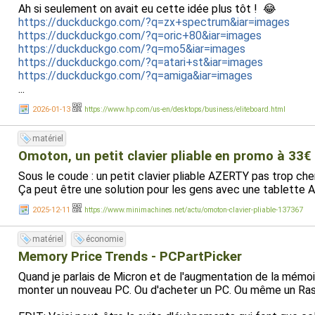
Ah si seulement on avait eu cette idée plus tôt ! 😂
https://duckduckgo.com/?q=zx+spectrum&iar=images
https://duckduckgo.com/?q=oric+80&iar=images
https://duckduckgo.com/?q=mo5&iar=images
https://duckduckgo.com/?q=atari+st&iar=images
https://duckduckgo.com/?q=amiga&iar=images
...
2026-01-13
https://www.hp.com/us-en/desktops/business/eliteboard.html
matériel
Omoton, un petit clavier pliable en promo à 33€ 
Sous le coude : un petit clavier pliable AZERTY pas trop cher
Ça peut être une solution pour les gens avec une tablette And
2025-12-11
https://www.minimachines.net/actu/omoton-clavier-pliable-137367
matériel
économie
Memory Price Trends - PCPartPicker
Quand je parlais de Micron et de l'augmentation de la mémo
monter un nouveau PC. Ou d'acheter un PC. Ou même un Raspb