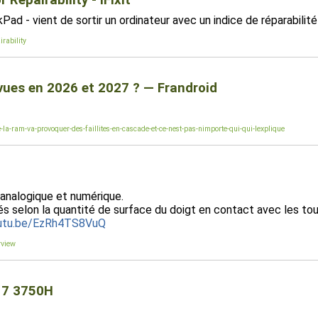
Repairability - iFixit
ad - vient de sortir un ordinateur avec un indice de réparabilit
rability
évues en 2026 et 2027 ? — Frandroid
a-ram-va-provoquer-des-faillites-en-cascade-et-ce-nest-pas-nimporte-qui-qui-lexplique
e analogique et numérique.
rités selon la quantité de surface du doigt en contact avec les to
outu.be/EzRh4TS8VuQ
rview
 7 3750H