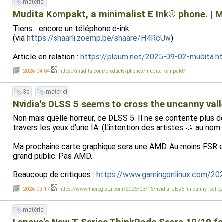
matériel
Mudita Kompakt, a minimalist E Ink® phone. | 
Tiens... encore un téléphone e-ink.
(via
https://shaarli.zoemp.be/shaare/H4RcUw
)
Article en relation :
https://ploum.net/2025-09-02-mudita.h
2026-04-04
https://mudita.com/products/phones/mudita-kompakt/
3d
matériel
Nvidia's DLSS 5 seems to cross the uncanny vall
Non mais quelle horreur, ce DLSS 5. Il ne se contente plus d
travers les yeux d'une IA. (L'intention des artistes 🚮 au nom
Ma prochaine carte graphique sera une AMD. Au moins FSR et 
grand public. Pas AMD.
Beaucoup de critiques :
https://www.gamingonlinux.com/20
2026-03-17
https://www.theregister.com/2026/03/16/nvidia_dlss5_uncanny_valle
matériel