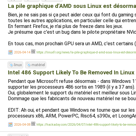
La pile graphique d’AMD sous Linux est désorma
Bien, je ne sais pas si ça peut aider ceux qui font du gaming
toutes les autres applications, en particulier celle qui ent
En fermant Firefox, je n'ai plus de freeze dans les jeux.
Je présume que c'est un bug dans le pilote propriétaire NVid
En tous cas, mon prochain GPU sera un AMD, c'est certains (cf
2026-04-14
https://linuxfr.org/news/la-pile-graphique-d-amd-sous-linux-est-desor
linux
matériel
Intel 486 Support Likely To Be Removed In Linux
Pendant que Microsoft refuse désormais - dans Windows 11 -
supporter les processeurs 486 sortis en 1989 (il y a 37 ans).
Oui, globalement le support du matériel est meilleur sous L
Dommage que les fabricants de nouveau matériel ne se bougen
EDIT: Ah oui, et pendant que Windows ne tourne que sur les 
processeurs x86, ARM, PowerPC, Risc64, s390x, et LoongA
2026-04-08
https://hackaday.com/2026/04/07/intel-486-support-likely-to-be-remove