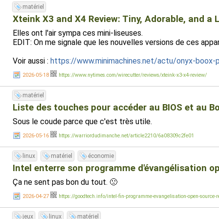
matériel
Xteink X3 and X4 Review: Tiny, Adorable, and a 
Elles ont l'air sympa ces mini-liseuses.
EDIT: On me signale que les nouvelles versions de ces apparei
Voir aussi :
https://www.minimachines.net/actu/onyx-boox-
2026-05-18
https://www.nytimes.com/wirecutter/reviews/xteink-x3-x4-review/
matériel
Liste des touches pour accéder au BIOS et au Bo
Sous le coude parce que c'est très utile.
2026-05-16
https://warriordudimanche.net/article2210/6a08309c2fe01
linux
matériel
économie
Intel enterre son programme d'évangélisation o
Ça ne sent pas bon du tout. 🙁
2026-04-27
https://goodtech.info/intel-fin-programme-evangelisation-open-source-r
jeux
linux
matériel