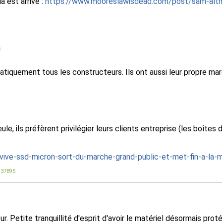
a est arrivé :
https://www.mooreslawisdead.com/post/sam-altm
c
atiquement tous les constructeurs. Ils ont aussi leur propre marqu
, ils préfèrent privilégier leurs clients entreprise (les boîtes d
vive-ssd-micron-sort-du-marche-grand-public-et-met-fin-a-la-m
-137895
. Petite tranquillité d'esprit d'avoir le matériel désormais prot