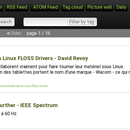
n
RSS Feed
ATOM Feed
Tag cloud
Picture wall
Daily
◄Older
page 1 / 16
 Linux FLOSS Drivers - David Revoy
laborent vraiment pour faire tourner leur matériel sous Linux.
on des tablettes portent le nom d'une marque - Wacom - ce qui re
t-collaborate-on-linux-floss-drivers
urther - IEEE Spectrum
 à 60 Hz.