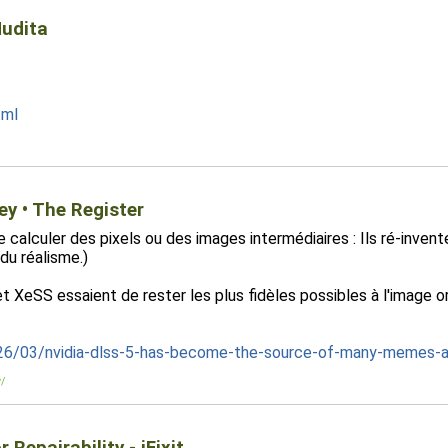
Mudita
tml
ey • The Register
e calculer des pixels ou des images intermédiaires : Ils ré-inv
 du réalisme.)
XeSS essaient de rester les plus fidèles possibles à l'image or
26/03/nvidia-dlss-5-has-become-the-source-of-many-memes-a
y/