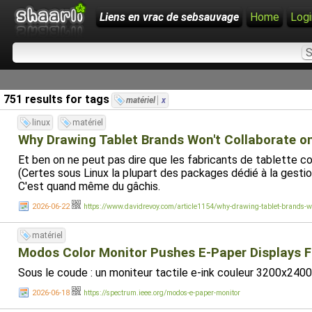
Liens en vrac de sebsauvage
Home
Logi
751 results for tags
matériel
x
linux
matériel
Why Drawing Tablet Brands Won't Collaborate on
Et ben on ne peut pas dire que les fabricants de tablette col
(Certes sous Linux la plupart des packages dédié à la gesti
C'est quand même du gâchis.
2026-06-22
https://www.davidrevoy.com/article1154/why-drawing-tablet-brands-won
matériel
Modos Color Monitor Pushes E-Paper Displays F
Sous le coude : un moniteur tactile e-ink couleur 3200x2400
2026-06-18
https://spectrum.ieee.org/modos-e-paper-monitor