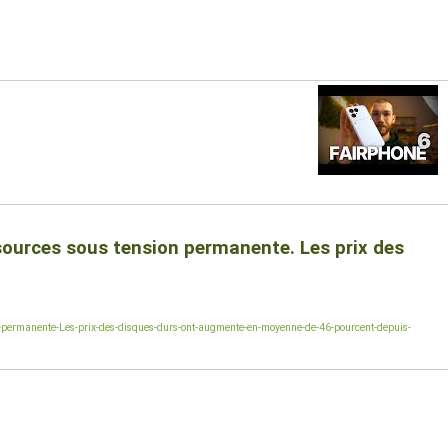
sources sous tension permanente. Les prix des
-permanente-Les-prix-des-disques-durs-ont-augmente-en-moyenne-de-46-pourcent-depuis-