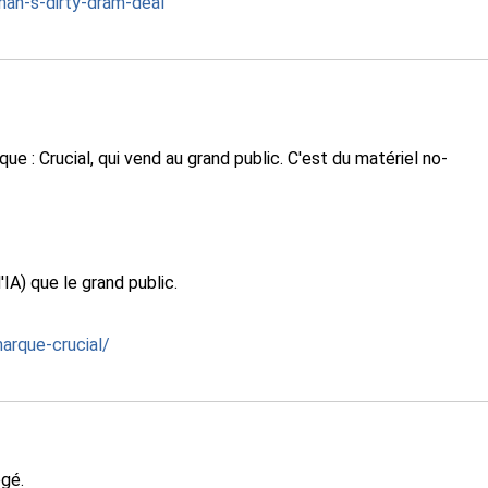
an-s-dirty-dram-deal
e : Crucial, qui vend au grand public. C'est du matériel no-
'IA) que le grand public.
arque-crucial/
égé.