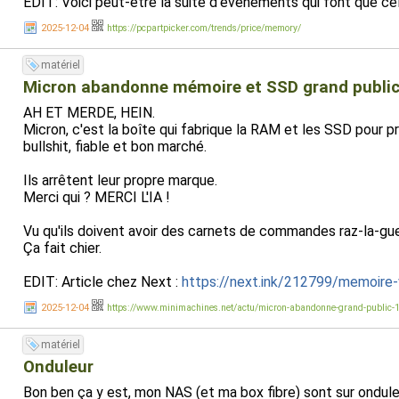
EDIT: Voici peut-être la suite d'évènements qui font que cel
2025-12-04
https://pcpartpicker.com/trends/price/memory/
matériel
Micron abandonne mémoire et SSD grand publi
AH ET MERDE, HEIN.
Micron, c'est la boîte qui fabrique la RAM et les SSD pour pr
bullshit, fiable et bon marché.
Ils arrêtent leur propre marque.
Merci qui ? MERCI L'IA !
Vu qu'ils doivent avoir des carnets de commandes raz-la-gueule
Ça fait chier.
EDIT: Article chez Next :
https://next.ink/212799/memoire-
2025-12-04
https://www.minimachines.net/actu/micron-abandonne-grand-public
matériel
Onduleur
Bon ben ça y est, mon NAS (et ma box fibre) sont sur onduleur