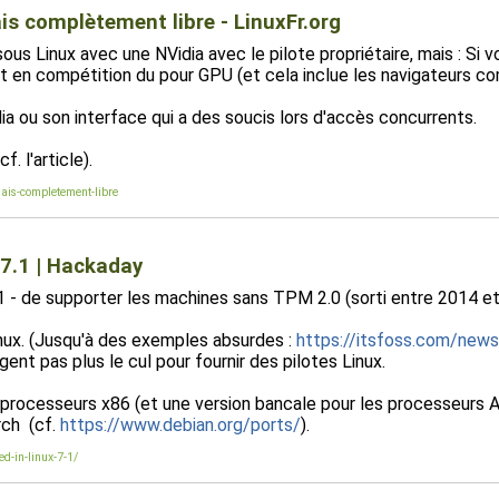
is complètement libre - LinuxFr.org
 sous Linux avec une NVidia avec le pilote propriétaire, mais : S
rent en compétition du pour GPU (et cela inclue les navigateurs c
ia ou son interface qui a des soucis lors d'accès concurrents.
. l'article).
mais-completement-libre
 7.1 | Hackaday
 de supporter les machines sans TPM 2.0 (sorti entre 2014 et 2
inux. (Jusqu'à des exemples absurdes :
https://itsfoss.com/new
t pas plus le cul pour fournir des pilotes Linux.
processeurs x86 (et une version bancale pour les processeurs A
rch (cf.
https://www.debian.org/ports/
).
d-in-linux-7-1/