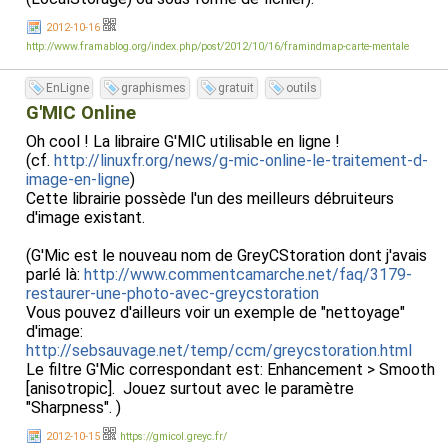
2012-10-16
http://www.framablog.org/index.php/post/2012/10/16/framindmap-carte-mentale
EnLigne
graphismes
gratuit
outils
G'MIC Online
Oh cool ! La libraire G'MIC utilisable en ligne !
(cf.
http://linuxfr.org/news/g-mic-online-le-traitement-d-
image-en-ligne
)
Cette librairie possède l'un des meilleurs débruiteurs
d'image existant.
(G'Mic est le nouveau nom de GreyCStoration dont j'avais
parlé là:
http://www.commentcamarche.net/faq/3179-
restaurer-une-photo-avec-greycstoration
Vous pouvez d'ailleurs voir un exemple de "nettoyage"
d'image:
http://sebsauvage.net/temp/ccm/greycstoration.html
Le filtre G'Mic correspondant est: Enhancement > Smooth
[anisotropic]. Jouez surtout avec le paramètre
"Sharpness". )
2012-10-15
https://gmicol.greyc.fr/