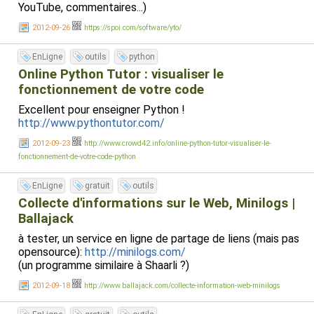
YouTube, commentaires...)
2012-09-26
https://spoi.com/software/yto/
EnLigne
outils
python
Online Python Tutor : visualiser le
fonctionnement de votre code
Excellent pour enseigner Python !
http://www.pythontutor.com/
2012-09-23
http://www.crowd42.info/online-python-tutor-visualiser-le-
fonctionnement-de-votre-code-python
EnLigne
gratuit
outils
Collecte d'informations sur le Web, Minilogs |
Ballajack
à tester, un service en ligne de partage de liens (mais pas
opensource):
http://minilogs.com/
(un programme similaire à Shaarli ?)
2012-09-18
http://www.ballajack.com/collecte-information-web-minilogs