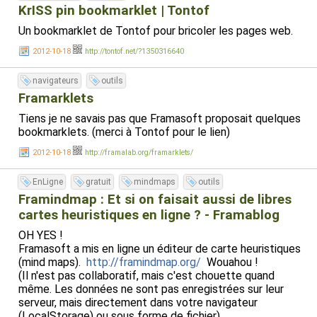
KrISS pin bookmarklet | Tontof
Un bookmarklet de Tontof pour bricoler les pages web.
2012-10-18
http://tontof.net/?1350316640
navigateurs
outils
Framarklets
Tiens je ne savais pas que Framasoft proposait quelques
bookmarklets. (merci à Tontof pour le lien)
2012-10-18
http://framalab.org/framarklets/
EnLigne
gratuit
mindmaps
outils
Framindmap : Et si on faisait aussi de libres
cartes heuristiques en ligne ? - Framablog
OH YES !
Framasoft a mis en ligne un éditeur de carte heuristiques
(mind maps).
http://framindmap.org/
Wouahou !
(Il n'est pas collaboratif, mais c'est chouette quand
même. Les données ne sont pas enregistrées sur leur
serveur, mais directement dans votre navigateur
(LocalStorage) ou sous forme de fichier).