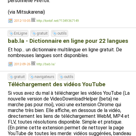
personnelle Firefox.
(via Mitsukarenai)
2012-10-05
http://tontof.net/?1349367149
EnLigne
gratuit
outils
bab.la - Dictionnaire en ligne pour 22 langues
Et hop... un dictionnaire multilingue en ligne gratuit. De
nombreuses langues sont disponibles.
2012-09-26
http://bab.la/
gratuit
navigateurs
outils
Téléchargement des vidéos YouTube
Si vous avez du mal à télécharger les vidéos YouTube (La
nouvelle version de VideoDownloadHelper (beta) ne
marche pas pour moi), voici une extension Chrome qui
marche très bien. Elle affiche, en dessous de la vidéo,
directement les liens de téléchargement WebM, MP4 et
FLV, toutes résolutions disponible. Simple et pratique.
(En prime cette extension permet de nettoyer la page
YouTube de toutes les merde: vidéos suggérées, bandeau