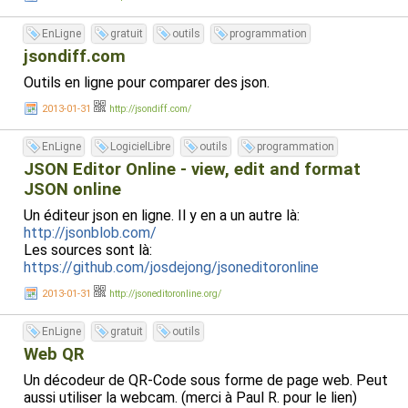
EnLigne
gratuit
outils
programmation
jsondiff.com
Outils en ligne pour comparer des json.
2013-01-31
http://jsondiff.com/
EnLigne
LogicielLibre
outils
programmation
JSON Editor Online - view, edit and format
JSON online
Un éditeur json en ligne. Il y en a un autre là:
http://jsonblob.com/
Les sources sont là:
https://github.com/josdejong/jsoneditoronline
2013-01-31
http://jsoneditoronline.org/
EnLigne
gratuit
outils
Web QR
Un décodeur de QR-Code sous forme de page web. Peut
aussi utiliser la webcam. (merci à Paul R. pour le lien)