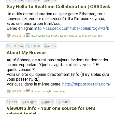
EnLigne
gratuit
outils
Say Hello to Realtime Collaboration | CSSDeck
Un outils de collaboration en ligne genre Etherpad, tout
nouveau (et encore mal sécurisé). Il a l'air assez sympa,
avec une orientation html/css.
Démo en ligne:
http://cssdeck.com/labs/collab/xg9rv3fk
2012-09-18
http://cssdeck.com/post/62/say-hello-to-realtime-collaboration
EnLigne
gratuit
outils
About My Browser
Au téléphone, ce n'est pas toujours évident de demander
au correspondant "Quel navigateur utilisez-vous ? Et
quelle version ?".
Voilà un site qui donne directement l'info (Il n'y a plus qu'à
vous passer l'URL).
Voir aussi dans le même genre:
http://supportdetails.com/
2012-09-10
https://aboutmybrowser.com/
dns
EnLigne
gratuit
outils
ViewDNS.info - Your one source for DNS