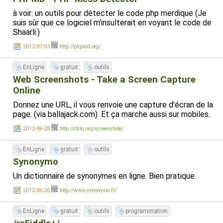
à voir: un outils pour détecter le code php merdique (Je
suis sûr que ce logiciel m'insulterait en voyant le code de
Shaarli.)
2012-07-03
http://phpmd.org/
EnLigne
gratuit
outils
Web Screenshots - Take a Screen Capture
Online
Donnez une URL, il vous renvoie une capture d'écran de la
page. (via ballajack.com). Et ça marche aussi sur mobiles.
2012-06-28
http://ctrlq.org/screenshots/
EnLigne
gratuit
outils
Synonymo
Un dictionnaire de synonymes en ligne. Bien pratique.
2012-06-26
http://www.synonymo.fr/
EnLigne
gratuit
outils
programmation