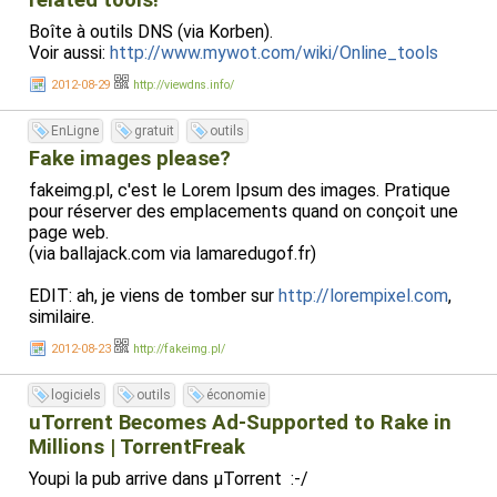
related tools!
Boîte à outils DNS (via Korben).
Voir aussi:
http://www.mywot.com/wiki/Online_tools
2012-08-29
http://viewdns.info/
EnLigne
gratuit
outils
Fake images please?
fakeimg.pl, c'est le Lorem Ipsum des images. Pratique
pour réserver des emplacements quand on conçoit une
page web.
(via ballajack.com via lamaredugof.fr)
EDIT: ah, je viens de tomber sur
http://lorempixel.com
,
similaire.
2012-08-23
http://fakeimg.pl/
logiciels
outils
économie
uTorrent Becomes Ad-Supported to Rake in
Millions | TorrentFreak
Youpi la pub arrive dans µTorrent :-/