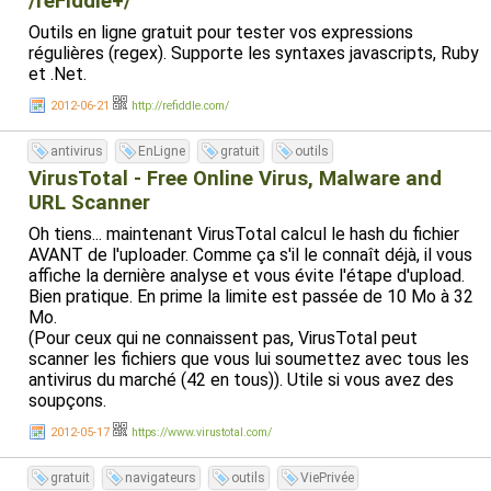
/reFiddle+/
Outils en ligne gratuit pour tester vos expressions
régulières (regex). Supporte les syntaxes javascripts, Ruby
et .Net.
2012-06-21
http://refiddle.com/
antivirus
EnLigne
gratuit
outils
VirusTotal - Free Online Virus, Malware and
URL Scanner
Oh tiens... maintenant VirusTotal calcul le hash du fichier
AVANT de l'uploader. Comme ça s'il le connaît déjà, il vous
affiche la dernière analyse et vous évite l'étape d'upload.
Bien pratique. En prime la limite est passée de 10 Mo à 32
Mo.
(Pour ceux qui ne connaissent pas, VirusTotal peut
scanner les fichiers que vous lui soumettez avec tous les
antivirus du marché (42 en tous)). Utile si vous avez des
soupçons.
2012-05-17
https://www.virustotal.com/
gratuit
navigateurs
outils
ViePrivée