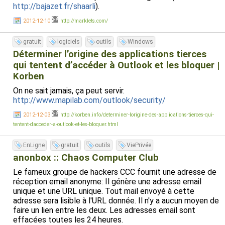
http://bajazet.fr/shaarli
).
2012-12-10
http://marklets.com/
gratuit
logiciels
outils
Windows
Déterminer l’origine des applications tierces
qui tentent d’accéder à Outlook et les bloquer |
Korben
On ne sait jamais, ça peut servir.
http://www.mapilab.com/outlook/security/
2012-12-03
http://korben.info/determiner-lorigine-des-applications-tierces-qui-
tentent-dacceder-a-outlook-et-les-bloquer.html
EnLigne
gratuit
outils
ViePrivée
anonbox :: Chaos Computer Club
Le fameux groupe de hackers CCC fournit une adresse de
réception email anonyme: Il génère une adresse email
unique et une URL unique. Tout mail envoyé à cette
adresse sera lisible à l'URL donnée. Il n'y a aucun moyen de
faire un lien entre les deux. Les adresses email sont
effacées toutes les 24 heures.