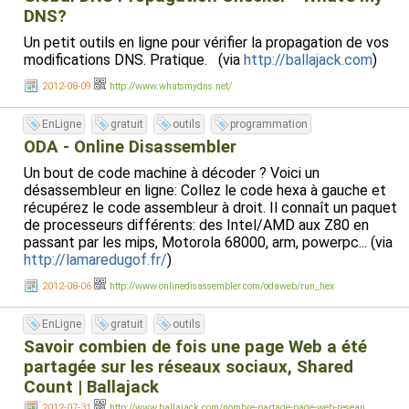
DNS?
Un petit outils en ligne pour vérifier la propagation de vos
modifications DNS. Pratique. (via
http://ballajack.com
)
2012-08-09
http://www.whatsmydns.net/
EnLigne
gratuit
outils
programmation
ODA - Online Disassembler
Un bout de code machine à décoder ? Voici un
désassembleur en ligne: Collez le code hexa à gauche et
récupérez le code assembleur à droit. Il connaît un paquet
de processeurs différents: des Intel/AMD aux Z80 en
passant par les mips, Motorola 68000, arm, powerpc... (via
http://lamaredugof.fr/
)
2012-08-06
http://www.onlinedisassembler.com/odaweb/run_hex
EnLigne
gratuit
outils
Savoir combien de fois une page Web a été
partagée sur les réseaux sociaux, Shared
Count | Ballajack
2012-07-31
http://www.ballajack.com/nombre-partage-page-web-reseau