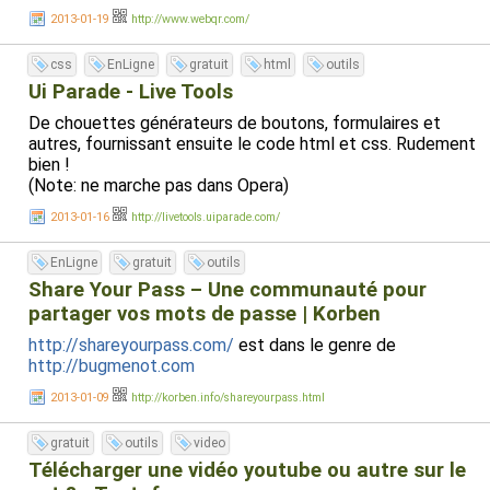
2013-01-19
http://www.webqr.com/
css
EnLigne
gratuit
html
outils
Ui Parade - Live Tools
De chouettes générateurs de boutons, formulaires et
autres, fournissant ensuite le code html et css. Rudement
bien !
(Note: ne marche pas dans Opera)
2013-01-16
http://livetools.uiparade.com/
EnLigne
gratuit
outils
Share Your Pass – Une communauté pour
partager vos mots de passe | Korben
http://shareyourpass.com/
est dans le genre de
http://bugmenot.com
2013-01-09
http://korben.info/shareyourpass.html
gratuit
outils
video
Télécharger une vidéo youtube ou autre sur le