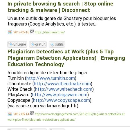
In private browsing & search | Stop online
tracking & malware | Disconnect
Un autre outils du genre de Ghostery pour bloquer les
traqueurs (Google Analytics, etc.). à tester...
2012-05-16
https://disconnect.me/
EnLigne
gratuit
outils
Plagiarism Detectives at Work (plus 5 Top
Plagiarism Detection Applications) | Emerging
Education Technology
5 outils en ligne de détection de plagia:
TurnItIn (
http://www.turnitin.com
)
iThenticate (
http://www.ithenitcate.com
)
Write Check (
http://www.writecheck.com
)
PlagAware (
http://www.plagaware.com
)
Copyscape (
http://www.copyscape.com
)
(via easi-ie.com via lamaredugof.fr)
2012-05-14
http://www.emergingedtech.com/2012/05/plagiarism-detectives-at-
work-plus-5-top-plagiarism-detection-applications/