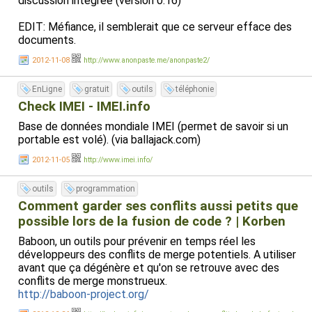
discussion intégrée (version 0.16)
EDIT: Méfiance, il semblerait que ce serveur efface des
documents.
2012-11-08
http://www.anonpaste.me/anonpaste2/
EnLigne
gratuit
outils
téléphonie
Check IMEI - IMEI.info
Base de données mondiale IMEI (permet de savoir si un
portable est volé). (via ballajack.com)
2012-11-05
http://www.imei.info/
outils
programmation
Comment garder ses conflits aussi petits que
possible lors de la fusion de code ? | Korben
Baboon, un outils pour prévenir en temps réel les
développeurs des conflits de merge potentiels. A utiliser
avant que ça dégénère et qu'on se retrouve avec des
conflits de merge monstrueux.
http://baboon-project.org/