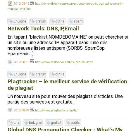
2012-08-12
http://torrentfreak.com/utorrent-becomes-ad-supported-to-rake-in-
millions-120810/
EnLigne
gratuit
outils
spam
Network Tools: DNS,IP,Email
En tapant "blacklist:NOMDEDOMAINE" on peut chercher si
un site ou une adresse IP apparaît dans l'une des
nombreuses listes antispam (SORBS, SpamCop,
SpamHaus...).
2012-08-10
http://www.mxtoolbox.com/SuperTool.aspx
EnLigne
gratuit
outils
Plagtracker – le meilleur service de vérification
de plagiat
Un nouveau site pour trouver des plagiats d'articles. Une
partie des services est gratuite.
2012-08-09
http://www.plagtracker.com/fr/
dns
EnLigne
gratuit
outils
Global DNS Propagation Checker - What's My