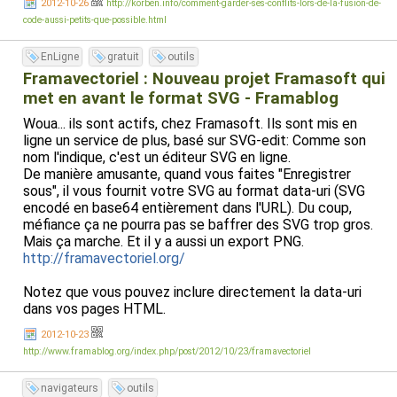
2012-10-26
http://korben.info/comment-garder-ses-conflits-lors-de-la-fusion-de-
code-aussi-petits-que-possible.html
EnLigne
gratuit
outils
Framavectoriel : Nouveau projet Framasoft qui
met en avant le format SVG - Framablog
Woua... ils sont actifs, chez Framasoft. Ils sont mis en
ligne un service de plus, basé sur SVG-edit: Comme son
nom l'indique, c'est un éditeur SVG en ligne.
De manière amusante, quand vous faites "Enregistrer
sous", il vous fournit votre SVG au format data-uri (SVG
encodé en base64 entièrement dans l'URL). Du coup,
méfiance ça ne pourra pas se baffrer des SVG trop gros.
Mais ça marche. Et il y a aussi un export PNG.
http://framavectoriel.org/
Notez que vous pouvez inclure directement la data-uri
dans vos pages HTML.
2012-10-23
http://www.framablog.org/index.php/post/2012/10/23/framavectoriel
navigateurs
outils