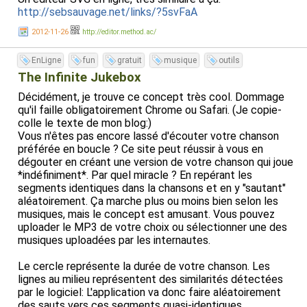
http://sebsauvage.net/links/?5svFaA
2012-11-26
http://editor.method.ac/
EnLigne
fun
gratuit
musique
outils
The Infinite Jukebox
Décidément, je trouve ce concept très cool. Dommage
qu'il faille obligatoirement Chrome ou Safari. (Je copie-
colle le texte de mon blog:)
Vous n'êtes pas encore lassé d'écouter votre chanson
préférée en boucle ? Ce site peut réussir à vous en
dégouter en créant une version de votre chanson qui joue
*indéfiniment*. Par quel miracle ? En repérant les
segments identiques dans la chansons et en y "sautant"
aléatoirement. Ça marche plus ou moins bien selon les
musiques, mais le concept est amusant. Vous pouvez
uploader le MP3 de votre choix ou sélectionner une des
musiques uploadées par les internautes.
Le cercle représente la durée de votre chanson. Les
lignes au milieu représentent des similarités détectées
par le logiciel: L'application va donc faire aléatoirement
des sauts vers ces segments quasi-identiques.