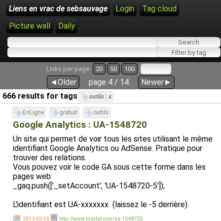
Liens en vrac de sebsauvage
Login
Tag cloud
Picture wall
Daily
Links per page:
20
50
100
◄Older
page 4 / 14
Newer►
666 results for tags
outils
x
EnLigne
gratuit
outils
Google Analytics : UA-1548720
Un site qui permet de voir tous les sites utilisant le même
identifiant Google Analytics ou AdSense. Pratique pour
trouver des relations.
Vous pouvez voir le code GA sous cette forme dans les
pages web:
_gaq.push(['_setAccount', 'UA-1548720-5']);
L'identifiant est UA-xxxxxxx (laissez le -5 derrière).
2013-02-05
http://www.mustat.com/ua-1548720