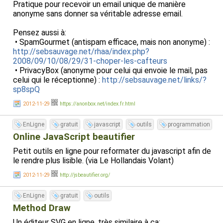
Pratique pour recevoir un email unique de manière
anonyme sans donner sa véritable adresse email.
Pensez aussi à:
• SpamGourmet (antispam efficace, mais non anonyme) :
http://sebsauvage.net/rhaa/index.php?
2008/09/10/08/29/31-choper-les-cafteurs
• PrivacyBox (anonyme pour celui qui envoie le mail, pas
celui qui le réceptionne) :
http://sebsauvage.net/links/?
sp8spQ
2012-11-29
https://anonbox.net/index.fr.html
EnLigne
gratuit
javascript
outils
programmation
Online JavaScript beautifier
Petit outils en ligne pour reformater du javascript afin de
le rendre plus lisible. (via Le Hollandais Volant)
2012-11-29
http://jsbeautifier.org/
EnLigne
gratuit
outils
Method Draw
Un éditeur SVG en ligne, très similaire à ça: