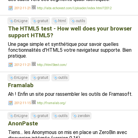
2012-11-21
http://labs.echonest.com/Uploader/index.html?2012
EnLigne
gratuit
html
outils
The HTML5 test - How well does your browser
support HTML5?
Une page simple et synthétique pour savoir quelles
fonctionnalités d'HTML5 votre navigateur supporte. Bien
pratique.
2012-11-21
http://html5test.com/
EnLigne
gratuit
outils
Framalab
Ah ! Enfin un site pour rassembler les outils de Framasoft.
2012-11-15
http://framalab.org/
EnLigne
gratuit
outils
zerobin
AnonPaste
Tiens... les Anonymous on mis en place un ZeroBin avec