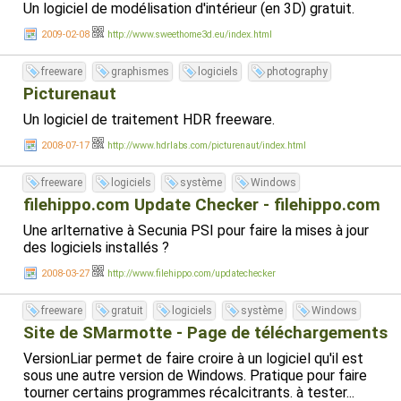
Un logiciel de modélisation d'intérieur (en 3D) gratuit.
2009-02-08
http://www.sweethome3d.eu/index.html
freeware
graphismes
logiciels
photography
Picturenaut
Un logiciel de traitement HDR freeware.
2008-07-17
http://www.hdrlabs.com/picturenaut/index.html
freeware
logiciels
système
Windows
filehippo.com Update Checker - filehippo.com
Une arlternative à Secunia PSI pour faire la mises à jour
des logiciels installés ?
2008-03-27
http://www.filehippo.com/updatechecker
freeware
gratuit
logiciels
système
Windows
Site de SMarmotte - Page de téléchargements
VersionLiar permet de faire croire à un logiciel qu'il est
sous une autre version de Windows. Pratique pour faire
tourner certains programmes récalcitrants. à tester...