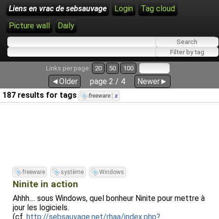
Liens en vrac de sebsauvage
Login
Tag cloud
Picture wall
Daily
Links per page:
20
50
100
◄Older
page 2 / 4
Newer►
187 results for tags
freeware
x
freeware
système
Windows
Ninite in action
Ahhh.... sous Windows, quel bonheur Ninite pour mettre à
jour les logiciels.
(cf.
http://sebsauvage.net/rhaa/index.php?