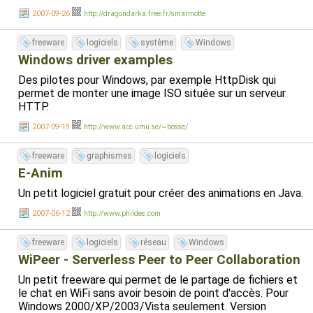
2007-09-26
http://dragondarka.free.fr/smarmotte
freeware
logiciels
système
Windows
Windows driver examples
Des pilotes pour Windows, par exemple HttpDisk qui
permet de monter une image ISO située sur un serveur
HTTP.
2007-09-19
http://www.acc.umu.se/~bosse/
freeware
graphismes
logiciels
E-Anim
Un petit logiciel gratuit pour créer des animations en Java.
2007-06-12
http://www.phildes.com
freeware
logiciels
réseau
Windows
WiPeer - Serverless Peer to Peer Collaboration
Un petit freeware qui permet de le partage de fichiers et
le chat en WiFi sans avoir besoin de point d'accès. Pour
Windows 2000/XP/2003/Vista seulement. Version