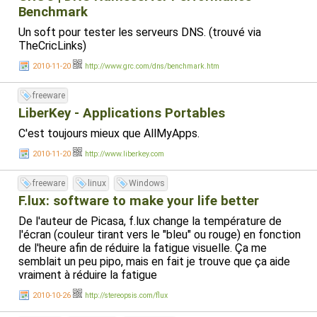
Benchmark
Un soft pour tester les serveurs DNS. (trouvé via
TheCricLinks)
2010-11-20
http://www.grc.com/dns/benchmark.htm
freeware
LiberKey - Applications Portables
C'est toujours mieux que AllMyApps.
2010-11-20
http://www.liberkey.com
freeware
linux
Windows
F.lux: software to make your life better
De l'auteur de Picasa, f.lux change la température de
l'écran (couleur tirant vers le "bleu" ou rouge) en fonction
de l'heure afin de réduire la fatigue visuelle. Ça me
semblait un peu pipo, mais en fait je trouve que ça aide
vraiment à réduire la fatigue
2010-10-26
http://stereopsis.com/flux