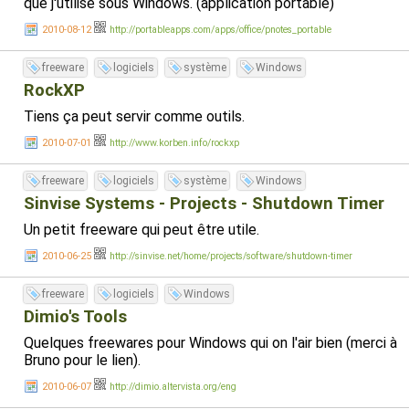
que j'utilise sous Windows. (application portable)
2010-08-12
http://portableapps.com/apps/office/pnotes_portable
freeware
logiciels
système
Windows
RockXP
Tiens ça peut servir comme outils.
2010-07-01
http://www.korben.info/rockxp
freeware
logiciels
système
Windows
Sinvise Systems - Projects - Shutdown Timer
Un petit freeware qui peut être utile.
2010-06-25
http://sinvise.net/home/projects/software/shutdown-timer
freeware
logiciels
Windows
Dimio's Tools
Quelques freewares pour Windows qui on l'air bien (merci à
Bruno pour le lien).
2010-06-07
http://dimio.altervista.org/eng