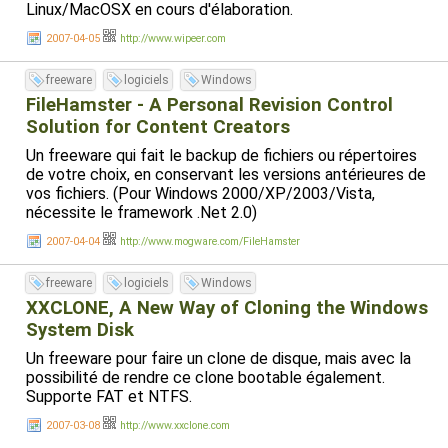
Linux/MacOSX en cours d'élaboration.
2007-04-05
http://www.wipeer.com
freeware
logiciels
Windows
FileHamster - A Personal Revision Control
Solution for Content Creators
Un freeware qui fait le backup de fichiers ou répertoires
de votre choix, en conservant les versions antérieures de
vos fichiers. (Pour Windows 2000/XP/2003/Vista,
nécessite le framework .Net 2.0)
2007-04-04
http://www.mogware.com/FileHamster
freeware
logiciels
Windows
XXCLONE, A New Way of Cloning the Windows
System Disk
Un freeware pour faire un clone de disque, mais avec la
possibilité de rendre ce clone bootable également.
Supporte FAT et NTFS.
2007-03-08
http://www.xxclone.com