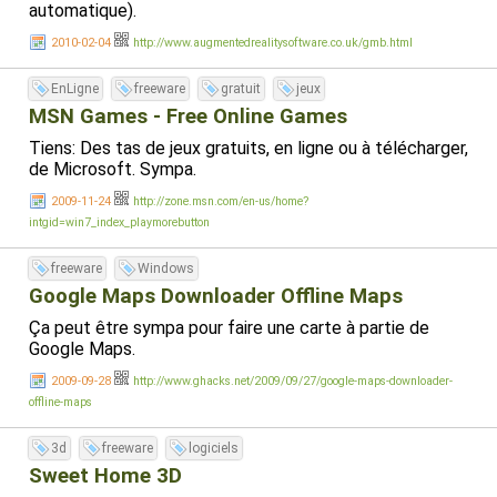
automatique).
2010-02-04
http://www.augmentedrealitysoftware.co.uk/gmb.html
EnLigne
freeware
gratuit
jeux
MSN Games - Free Online Games
Tiens: Des tas de jeux gratuits, en ligne ou à télécharger,
de Microsoft. Sympa.
2009-11-24
http://zone.msn.com/en-us/home?
intgid=win7_index_playmorebutton
freeware
Windows
Google Maps Downloader Offline Maps
Ça peut être sympa pour faire une carte à partie de
Google Maps.
2009-09-28
http://www.ghacks.net/2009/09/27/google-maps-downloader-
offline-maps
3d
freeware
logiciels
Sweet Home 3D