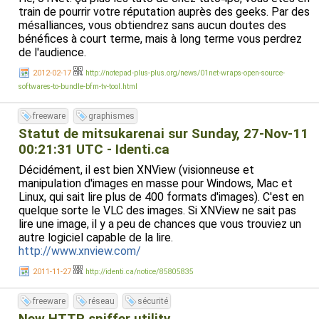
train de pourrir votre réputation auprès des geeks. Par des
mésalliances, vous obtiendrez sans aucun doutes des
bénéfices à court terme, mais à long terme vous perdrez
de l'audience.
2012-02-17
http://notepad-plus-plus.org/news/01net-wraps-open-source-
softwares-to-bundle-bfm-tv-tool.html
freeware
graphismes
Statut de mitsukarenai sur Sunday, 27-Nov-11
00:21:31 UTC - Identi.ca
Décidément, il est bien XNView (visionneuse et
manipulation d'images en masse pour Windows, Mac et
Linux, qui sait lire plus de 400 formats d'images). C'est en
quelque sorte le VLC des images. Si XNView ne sait pas
lire une image, il y a peu de chances que vous trouviez un
autre logiciel capable de la lire.
http://www.xnview.com/
2011-11-27
http://identi.ca/notice/85805835
freeware
réseau
sécurité