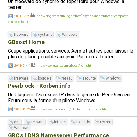
Un freeware de synchro de répertoire pour Windows. à
tester...
2011-03-23
http://blog.websourcing.fr/freefilesync-synchroniser-et-comparer-
des-repertoires
freeware
système
Windows
GBoost Home
Coupe applications, services, Aero et autres pour laisser le
plus de place possible aux jeux. Pas con. à tester...
2011-01-11
http://www.gzero.com/gboost/home.html
freeware
logiciels
réseau
sécurité
Windows
Peerblock - Korben.info
Un bloqueur d'adresses IP dans le genre de PeerGuardian.
Fourni sous la forme d'un pilote Windows.
2010-11-25
http://www.korben.info/telecharger-peerblock.html
dns
freeware
internet
logiciels
réseau
Windows
GRC's | DNS Nameserver Performance