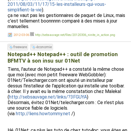
2011/08/03/11/17/15-les-installeurs-qui-vous-
simplifient-la-vie
).
ça ne vaut pas les gestionnaires de paquet de Linux, mais
c'est tellement boonnnnn comparé à des mises à jour
manuelles.
2012-03-06
http://sebsauvage.net/files/20120306_ninite_in_action.png
freeware
économie
Notepad++ Notepad++ : outil de promotion
BFMTV à son insu sur 01Net
Tiens, l'auteur de Notepad++ a constaté la même chose
que moi (avec mon petit freeware WebGobbler):
01Net/Telecharger.com ont ajouté un installeur par
dessus l'installeur de l'application qui installe une toolbar.
à chier. Il y avait eu la même constatation chez Malekal
(
http://sebsauvage.net/links/?3FGUYA
)
Désormais, évitez 01Net/telecharger.com : Ce n'est plus
une source fiable de logiciels.
(via
http://liens.howtommy.net
/)
Hé, 01Net: ça plus les tuto de chez tuto4pc, vous êtes en