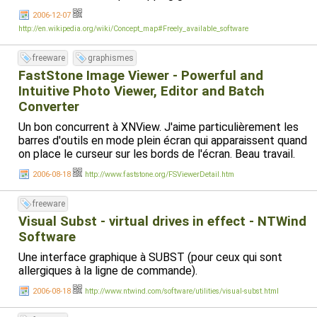
2006-12-07
http://en.wikipedia.org/wiki/Concept_map#Freely_available_software
freeware
graphismes
FastStone Image Viewer - Powerful and
Intuitive Photo Viewer, Editor and Batch
Converter
Un bon concurrent à XNView. J'aime particulièrement les
barres d'outils en mode plein écran qui apparaissent quand
on place le curseur sur les bords de l'écran. Beau travail.
2006-08-18
http://www.faststone.org/FSViewerDetail.htm
freeware
Visual Subst - virtual drives in effect - NTWind
Software
Une interface graphique à SUBST (pour ceux qui sont
allergiques à la ligne de commande).
2006-08-18
http://www.ntwind.com/software/utilities/visual-subst.html