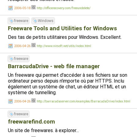
2006-05-18
http://officerecovery.com/freeundelete/
freeware
Windows
Freeware Tools and Utilities for Windows
Des tas de petits utilitaires pour Windows. Excellent.
2006-04-26
http://www.nirsoft.net/utils/index.html
freeware
BarracudaDrive - web file manager
Un freeware qui permet d'accéder à ses fichiers sur son
ordinateur perso depuis n'importe où par HTTPS. Inclu
également un système de chat, un éditeur HTML et un
système de tunnelling.
2006-04-26
http://barracudaserver.com/examples/BarracudaDrive/index.html
freeware
freewarefind.com
Un site de freewares. à explorer...