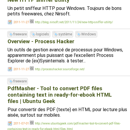
New HTTP sniffer utility
Un petit sniffeur HTTP pour Windows. Toujours de bons
petits freewares, chez Nirsoft.
2011-11-27
http://blog.nirsoft.net/2011/11/24/new-http-sniffer-utility/
freeware
logiciels
système
Windows
Overview - Process Hacker
Un outils de gestion avancé de processus pour Windows,
apparemment plus puissant que l'excellent Process
Explorer de (ex)Sysinternals. à tester...
2011-11-27
http://processhacker.sourceforge.net/
freeware
PdfMasher - Tool to convert PDF files
containing text in ready-for-ebook HTML
files | Ubuntu Geek
Pour convertir des PDF (texte) en HTML pour lecture plus
aisée, surtout sur mobiles.
2011-07-01
http://www.ubuntugeek.com/pdfmasher-tool-to-convert-pdf-files-
containing-text-in-ready-for-ebook-html-files.html