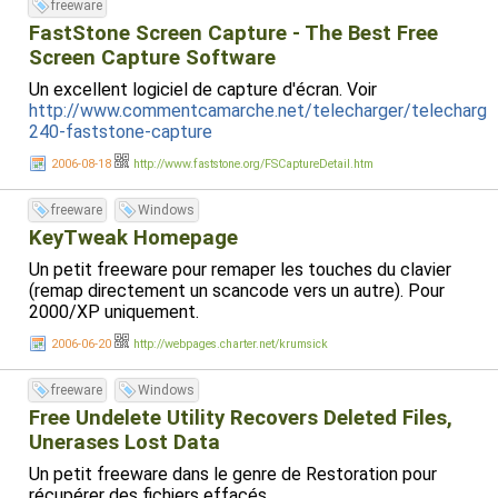
freeware
FastStone Screen Capture - The Best Free
Screen Capture Software
Un excellent logiciel de capture d'écran. Voir
http://www.commentcamarche.net/telecharger/telecharge
240-faststone-capture
2006-08-18
http://www.faststone.org/FSCaptureDetail.htm
freeware
Windows
KeyTweak Homepage
Un petit freeware pour remaper les touches du clavier
(remap directement un scancode vers un autre). Pour
2000/XP uniquement.
2006-06-20
http://webpages.charter.net/krumsick
freeware
Windows
Free Undelete Utility Recovers Deleted Files,
Unerases Lost Data
Un petit freeware dans le genre de Restoration pour
récupérer des fichiers effacés.