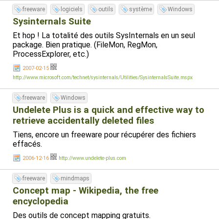
freeware
logiciels
outils
système
Windows
Sysinternals Suite
Et hop ! La totalité des outils SysInternals en un seul
package. Bien pratique. (FileMon, RegMon,
ProcessExplorer, etc.)
2007-02-15
http://www.microsoft.com/technet/sysinternals/Utilities/SysinternalsSuite.mspx
freeware
Windows
Undelete Plus is a quick and effective way to
retrieve accidentally deleted files
Tiens, encore un freeware pour récupérer des fichiers
effacés.
2006-12-16
http://www.undelete-plus.com
freeware
mindmaps
Concept map - Wikipedia, the free
encyclopedia
Des outils de concept mapping gratuits.