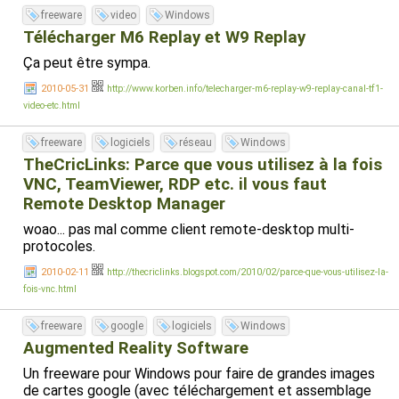
freeware
video
Windows
Télécharger M6 Replay et W9 Replay
Ça peut être sympa.
2010-05-31
http://www.korben.info/telecharger-m6-replay-w9-replay-canal-tf1-
video-etc.html
freeware
logiciels
réseau
Windows
TheCricLinks: Parce que vous utilisez à la fois
VNC, TeamViewer, RDP etc. il vous faut
Remote Desktop Manager
woao... pas mal comme client remote-desktop multi-
protocoles.
2010-02-11
http://thecriclinks.blogspot.com/2010/02/parce-que-vous-utilisez-la-
fois-vnc.html
freeware
google
logiciels
Windows
Augmented Reality Software
Un freeware pour Windows pour faire de grandes images
de cartes google (avec téléchargement et assemblage