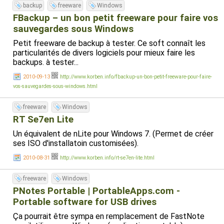
backup
freeware
Windows
FBackup – un bon petit freeware pour faire vos
sauvegardes sous Windows
Petit freeware de backup à tester. Ce soft connaît les
particularités de divers logiciels pour mieux faire les
backups. à tester...
2010-09-13
http://www.korben.info/fbackup-un-bon-petit-freeware-pour-faire-
vos-sauvegardes-sous-windows.html
freeware
Windows
RT Se7en Lite
Un équivalent de nLite pour Windows 7. (Permet de créer
ses ISO d'installatoin customisées).
2010-08-31
http://www.korben.info/rt-se7en-lite.html
freeware
Windows
PNotes Portable | PortableApps.com -
Portable software for USB drives
Ça pourrait être sympa en remplacement de FastNote