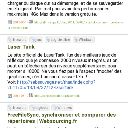
charger du disque dur au démarrage, et de se sauvegarder
en éteignant. Pas mal pour avoir des performances
maximales. 4Go Max dans la version gratuite.
2011-06-14
http://allmyapps.fr/blog/2011/06/07/ramdisk-disque-virtuel-dans-
la-memoire-ram
freeware
jeux
LogicielLibre
Windows
Laser Tank
Le site officiel de LaserTank, l'un des meilleurs jeux de
réflexion que je connaisse. 2000 niveaux intégrés, et on
peut en télécharger des niveaux supplémentaires pour
monter à 18000. Ne vous fiez pas à l'aspect "moche" des
graphismes, c'est un sacré casse-tête !
Voir:
http://sebsauvage.net/rhaa/index.php?
2011/05/18/08/32/12-lasertank
2011-05-17
http://perso.cgocable.ca/lasertank
freeware
logiciels
Windows
FreeFileSync, synchroniser et comparer des
répertoires | Websourcing.fr