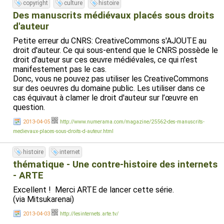
copyright
culture
histoire
Des manuscrits médiévaux placés sous droits
d'auteur
Petite erreur du CNRS: CreativeCommons s'AJOUTE au
droit d'auteur. Ce qui sous-entend que le CNRS possède le
droit d'auteur sur ces œuvre médiévales, ce qui n'est
manifestement pas le cas.
Donc, vous ne pouvez pas utiliser les CreativeCommons
sur des oeuvres du domaine public. Les utiliser dans ce
cas équivaut à clamer le droit d'auteur sur l’œuvre en
question.
2013-04-05
http://www.numerama.com/magazine/25562-des-manuscrits-
medievaux-places-sous-droits-d-auteur.html
histoire
internet
thématique - Une contre-histoire des internets
- ARTE
Excellent ! Merci ARTE de lancer cette série.
(via Mitsukarenai)
2013-04-03
http://lesinternets.arte.tv/