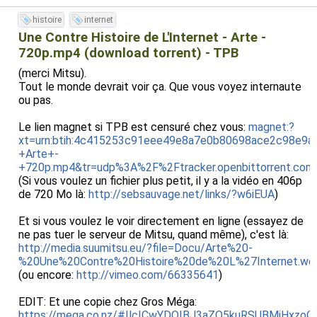
histoire
internet
Une Contre Histoire de L'Internet - Arte -
720p.mp4 (download torrent) - TPB
(merci Mitsu).
Tout le monde devrait voir ça. Que vous voyez internaute
ou pas.
Le lien magnet si TPB est censuré chez vous:
magnet:?
xt=urn:btih:4c415253c91eee49e8a7e0b80698ace2c98e9a
+Arte+-
+720p.mp4&tr=udp%3A%2F%2Ftracker.openbittorrent.co
(Si vous voulez un fichier plus petit, il y a la vidéo en 406p
de 720 Mo là:
http://sebsauvage.net/links/?w6iEUA
)
Et si vous voulez le voir directement en ligne (essayez de
ne pas tuer le serveur de Mitsu, quand même), c'est là:
http://media.suumitsu.eu/?file=Docu/Arte%20-
%20Une%20Contre%20Histoire%20de%20L%27Internet.w
(ou encore:
http://vimeo.com/66335641
)
EDIT: Et une copie chez Gros Méga:
https://mega.co.nz/#!lcICwYDQ!BJ3aZQ5kuRSUBMjHxz