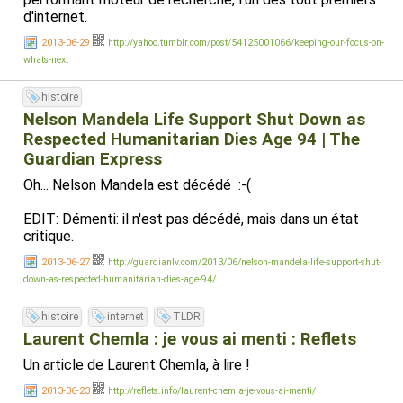
d'internet.
2013-06-29
http://yahoo.tumblr.com/post/54125001066/keeping-our-focus-on-
whats-next
histoire
Nelson Mandela Life Support Shut Down as
Respected Humanitarian Dies Age 94 | The
Guardian Express
Oh... Nelson Mandela est décédé :-(
EDIT: Démenti: il n'est pas décédé, mais dans un état
critique.
2013-06-27
http://guardianlv.com/2013/06/nelson-mandela-life-support-shut-
down-as-respected-humanitarian-dies-age-94/
histoire
internet
TLDR
Laurent Chemla : je vous ai menti : Reflets
Un article de Laurent Chemla, à lire !
2013-06-23
http://reflets.info/laurent-chemla-je-vous-ai-menti/