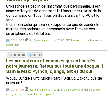
Croissance et déclin de l'informatique personnelle. Il est
assez effrayant de constater l'effondrement total de la
concurrence en 1993: Tous on disparu à part le PC et le
Mac.
Bien malin celui qui saura extrapoler ce que deviendra le
marché des ordinateurs personnels avec l'arrivée des
smartphones et tablettes.
2012-11-28
http://www.asymco.com/2012/01/17/the-rise-and-fall-of-personal-
computing/
computers
histoire
Les ordinateurs et consoles qui ont bercés
notre jeunesse. Retour sur toute une époque. |
Sam & Max: Python, Django, Git et du cul
Woua... Jungle Hunt, Moon Patrol, DigDug, Zaxon... que de
souvenir !
2012-11-09
http://sametmax.com/les-ordinnateurs-et-consoles-qui-ont-berces-
notre-jeunesse-retour-sur-toute-une-epoque/