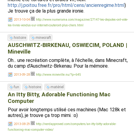
http://j.poitou.free.fr/pro/html/cens/ancienregime.html
)
Je trouve ça de la plus grande ironie.
2013-10-04
http://www.numerama.com/magazine/27147-les-deputes-ont-vote-
les-livres-vendus-sur-internet-couteront-plus-chers.html
histoire
minecraft
AUSCHWITZ-BIRKENAU, OSWIECIM, POLAND |
Mineville
Oh... une recréation complète, à l'échelle, dans Minecraft,
du camp d'Auschwitz-Birkenau. Pour la mémoire.
2013-09-28
http://www.mineville.nu/?p=645
fun
histoire
matériel
An Itty Bitty, Adorable Functioning Mac
Computer
Pour avoir longtemps utilisé ces machines (Mac 128k et
autres), je trouve ça trop mimi. :o)
2013-08-29
http://nerdapproved.com/computers/an-itty-bitty-adorable-
functioning-mac-computer-video/