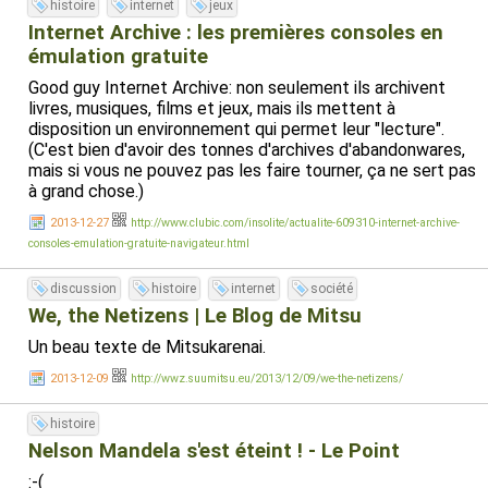
histoire
internet
jeux
Internet Archive : les premières consoles en
émulation gratuite
Good guy Internet Archive: non seulement ils archivent
livres, musiques, films et jeux, mais ils mettent à
disposition un environnement qui permet leur "lecture".
(C'est bien d'avoir des tonnes d'archives d'abandonwares,
mais si vous ne pouvez pas les faire tourner, ça ne sert pas
à grand chose.)
2013-12-27
http://www.clubic.com/insolite/actualite-609310-internet-archive-
consoles-emulation-gratuite-navigateur.html
discussion
histoire
internet
société
We, the Netizens | Le Blog de Mitsu
Un beau texte de Mitsukarenai.
2013-12-09
http://wwz.suumitsu.eu/2013/12/09/we-the-netizens/
histoire
Nelson Mandela s'est éteint ! - Le Point
:-(