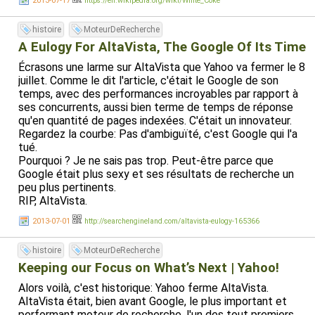
2013-07-17
https://en.wikipedia.org/wiki/White_Coke
histoire
MoteurDeRecherche
A Eulogy For AltaVista, The Google Of Its Time
Écrasons une larme sur AltaVista que Yahoo va fermer le 8
juillet. Comme le dit l'article, c'était le Google de son
temps, avec des performances incroyables par rapport à
ses concurrents, aussi bien terme de temps de réponse
qu'en quantité de pages indexées. C'était un innovateur.
Regardez la courbe: Pas d'ambiguïté, c'est Google qui l'a
tué.
Pourquoi ? Je ne sais pas trop. Peut-être parce que
Google était plus sexy et ses résultats de recherche un
peu plus pertinents.
RIP, AltaVista.
2013-07-01
http://searchengineland.com/altavista-eulogy-165366
histoire
MoteurDeRecherche
Keeping our Focus on What’s Next | Yahoo!
Alors voilà, c'est historique: Yahoo ferme AltaVista.
AltaVista était, bien avant Google, le plus important et
performant moteur de recherche, l'un des tout premiers