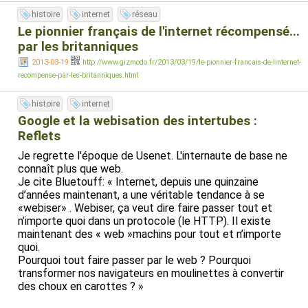
histoire
internet
réseau
Le pionnier français de l'internet récompensé...
par les britanniques
2013-03-19
http://www.gizmodo.fr/2013/03/19/le-pionnier-francais-de-linternet-
recompense-par-les-britanniques.html
histoire
internet
Google et la webisation des intertubes :
Reflets
Je regrette l'époque de Usenet. L'internaute de base ne
connaît plus que web.
Je cite Bluetouff: « Internet, depuis une quinzaine
d’années maintenant, a une véritable tendance à se
«webiser» . Webiser, ça veut dire faire passer tout et
n’importe quoi dans un protocole (le HTTP). Il existe
maintenant des « web »machins pour tout et n’importe
quoi.
Pourquoi tout faire passer par le web ? Pourquoi
transformer nos navigateurs en moulinettes à convertir
des choux en carottes ? »