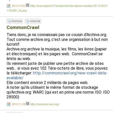
2013-12-05
http://www.lepoint.fr/monde/mort-de-nelson-mandela-05-12-2013-
1765381_24.php
histoire
internet
CommonCrawl
Tiens donc, je ne connaissais pas ce cousin d'Archive.org.
Tout comme archive.org, c'est une organisation à but non
lucratif.
Archive.org archive la musique, les films, les livres (papier
et électroniques) et les pages web. CommonCrawl se
limite au web.
Ils viennent juste de publier une petite archive de sites
web... si vous avez 102 Téra-octets de libre, vous pouvez
la télécharger:
http://commoncrawl.org/new-crawl-data-
available/
Elle contient environ 2 milliards de pages web.
A noter qu'ils utilisent le même format de stockage
qu'Archive.org: WARC (qui est en prime une norme ISO: ISO
28500)
2013-11-28
http://commoncrawl.org/