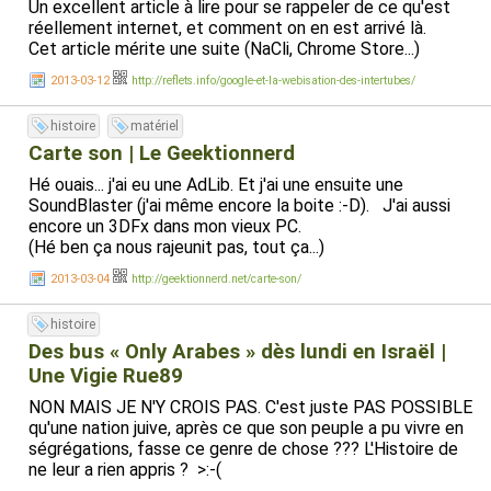
Un excellent article à lire pour se rappeler de ce qu'est
réellement internet, et comment on en est arrivé là.
Cet article mérite une suite (NaCli, Chrome Store...)
2013-03-12
http://reflets.info/google-et-la-webisation-des-intertubes/
histoire
matériel
Carte son | Le Geektionnerd
Hé ouais... j'ai eu une AdLib. Et j'ai une ensuite une
SoundBlaster (j'ai même encore la boite :-D). J'ai aussi
encore un 3DFx dans mon vieux PC.
(Hé ben ça nous rajeunit pas, tout ça...)
2013-03-04
http://geektionnerd.net/carte-son/
histoire
Des bus « Only Arabes » dès lundi en Israël |
Une Vigie Rue89
NON MAIS JE N'Y CROIS PAS. C'est juste PAS POSSIBLE
qu'une nation juive, après ce que son peuple a pu vivre en
ségrégations, fasse ce genre de chose ??? L'Histoire de
ne leur a rien appris ? >:-(