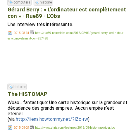
computers
histoire
Gérard Berry : « L’ordinateur est complètement
con » - Rue89 - L'Obs
Une interview très intéressante.
2015-08-31
http://rue89.nouvelobs.com/2015/02/01/gerard-berry-lordinateur-
est-completement-con-257428
histoire
The HISTOMAP
Woao... fantastique: Une carte historique sur la grandeur et
décadence des grands empires. Aucun empire n'est
éternel.
(via
http://liens.howtommy.net/?lZc-rw
)
2015-05-29
http://www.slate.com/features/2013/08/histomapwider.jpg