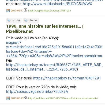
et autres:
http://www.multiupload.nl/BUOYC5UWWX
2013-05-17
https://thepiratebay.sx/torrent/8481291
histoire
internet
1996, une histoire sur les Internets… |
Pixellibre.net
Et la vidéo qui va bien (en 406p):
magnet:?
xt=urn:btih:9aee1cbd18e735a3915da6011d0cfe7a4c700
histoire+de+l%27Internet+-
+x264+720p+A3C&tr=udp%3A%2F%2Ftracker.openbittorre
(via
http://thepiratebay.tn/torrent/8466371/%5B_ARTE_%5D_
histoire_de_l_Internet_-_x264_720p_A3C
)
EDIT: Voir aussi:
https://thepiratebay.sx/torrent/8481291
EDIT: Pour la version 720p de la vidéo, voir:
http://sebsauvage.net/links/?Eddx3A
2013-05-15
http://pixellibre.net/2013/05/1996-une-histoire-sur-les-internets/