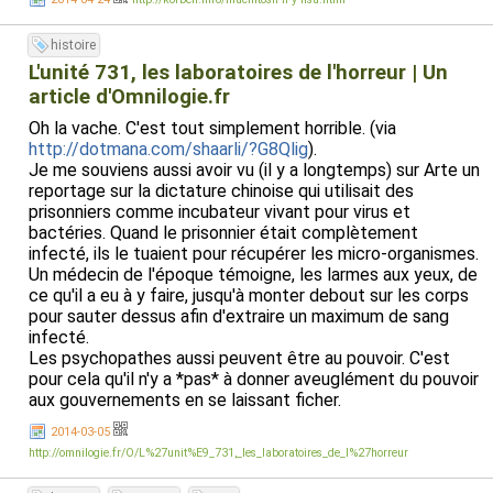
histoire
L'unité 731, les laboratoires de l'horreur | Un
article d'Omnilogie.fr
Oh la vache. C'est tout simplement horrible. (via
http://dotmana.com/shaarli/?G8Qlig
).
Je me souviens aussi avoir vu (il y a longtemps) sur Arte un
reportage sur la dictature chinoise qui utilisait des
prisonniers comme incubateur vivant pour virus et
bactéries. Quand le prisonnier était complètement
infecté, ils le tuaient pour récupérer les micro-organismes.
Un médecin de l'époque témoigne, les larmes aux yeux, de
ce qu'il a eu à y faire, jusqu'à monter debout sur les corps
pour sauter dessus afin d'extraire un maximum de sang
infecté.
Les psychopathes aussi peuvent être au pouvoir. C'est
pour cela qu'il n'y a *pas* à donner aveuglément du pouvoir
aux gouvernements en se laissant ficher.
2014-03-05
http://omnilogie.fr/O/L%27unit%E9_731,_les_laboratoires_de_l%27horreur