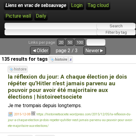
Liens en vrac de sebsauvage
Login
Tag cloud
Picture wall
Daily
Links per page:
20
50
100
◄Older
page 2 / 3
Newer►
135 results for tags
histoire
x
histoire
la réflexion du jour: A chaque élection je dois
répéter qu’Hitler n’est jamais parvenu au
pouvoir pour avoir été majoritaire aux
élections | histoireetsociete
Je me trompais depuis longtemps.
2015-12-08
https://histoireetsociete.wordpress.com/2015/12/05/la-reflexion-du-
jour-a-chaque-election-je-dois-repeter-quhitler-nest-jamais-parvenu-au-pouvoir-pour-avoir-
ete-majoritaire-aux-elections/