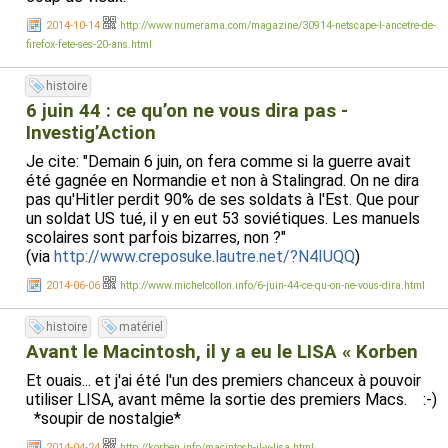
2014-10-14
http://www.numerama.com/magazine/30914-netscape-l-ancetre-de-
firefox-fete-ses-20-ans.html
histoire
6 juin 44 : ce qu’on ne vous dira pas -
Investig’Action
Je cite: "Demain 6 juin, on fera comme si la guerre avait
été gagnée en Normandie et non à Stalingrad. On ne dira
pas qu'Hitler perdit 90% de ses soldats à l'Est. Que pour
un soldat US tué, il y en eut 53 soviétiques. Les manuels
scolaires sont parfois bizarres, non ?"
(via
http://www.creposuke.lautre.net/?N4IUQQ
)
2014-06-06
http://www.michelcollon.info/6-juin-44-ce-qu-on-ne-vous-dira.html
histoire
matériel
Avant le Macintosh, il y a eu le LISA « Korben
Et ouais... et j'ai été l'un des premiers chanceux à pouvoir
utiliser LISA, avant même la sortie des premiers Macs. :-)
*soupir de nostalgie*
2014-04-24
http://korben.info/macintosh-il-y-lisa.html