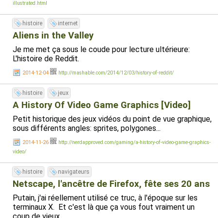
illustrated.html
histoire
internet
Aliens in the Valley
Je me met ça sous le coude pour lecture ultérieure:
L'histoire de Reddit.
2014-12-04
http://mashable.com/2014/12/03/history-of-reddit/
histoire
jeux
A History Of Video Game Graphics [Video]
Petit historique des jeux vidéos du point de vue graphique,
sous différents angles: sprites, polygones...
2014-11-26
http://nerdapproved.com/gaming/a-history-of-video-game-graphics-
video/
histoire
navigateurs
Netscape, l'ancêtre de Firefox, fête ses 20 ans
Putain, j'ai réellement utilisé ce truc, à l'époque sur les
terminaux X. Et c'est là que ça vous fout vraiment un
coup de vieux.