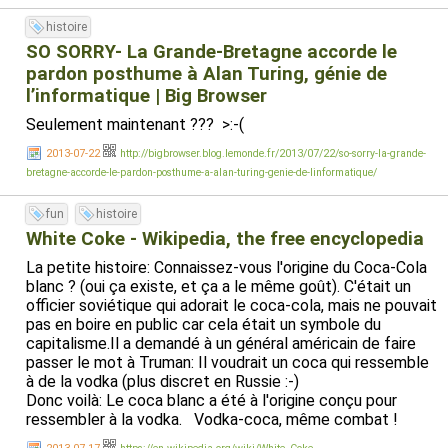
histoire
SO SORRY- La Grande-Bretagne accorde le
pardon posthume à Alan Turing, génie de
l’informatique | Big Browser
Seulement maintenant ??? >:-(
2013-07-22
http://bigbrowser.blog.lemonde.fr/2013/07/22/so-sorry-la-grande-
bretagne-accorde-le-pardon-posthume-a-alan-turing-genie-de-linformatique/
fun
histoire
White Coke - Wikipedia, the free encyclopedia
La petite histoire: Connaissez-vous l'origine du Coca-Cola
blanc ? (oui ça existe, et ça a le même goût). C'était un
officier soviétique qui adorait le coca-cola, mais ne pouvait
pas en boire en public car cela était un symbole du
capitalisme.Il a demandé à un général américain de faire
passer le mot à Truman: Il voudrait un coca qui ressemble
à de la vodka (plus discret en Russie :-)
Donc voilà: Le coca blanc a été à l'origine conçu pour
ressembler à la vodka. Vodka-coca, même combat !