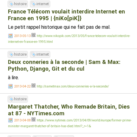
histoire
internet
France Télécom voulait interdire Internet en
France en 1995 | {niKo[piK]}
Le petit rappel historique qui ne fait pas de mal.
2013-05-13
http://www.nikopik.com/2013/05/france-telecom-voulait-interdire-
internet-en-france-en-1995.html
histoire
internet
Deux conneries à la seconde | Sam & Max:
Python, Django, Git et du cul
à lire.
2013-04-22
http://sametmax.com/deux-conneries-a-la-seconde/
histoire
Margaret Thatcher, Who Remade Britain, Dies
at 87 - NYTimes.com
2013-04-08
https://www.nytimes.com/2013/04/09/world/europe/former-prime-
minister-margaret-thatcher-of-britain-has-died.html?_r=1&