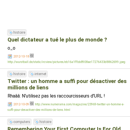
histoire
Quel dictateur a tué le plus de monde ?
o_o
2012-10-18
http://wurstball.de/static/ircview/pictures/eb16a1ffbb8908ae17276433d8862699.jpeg
histoire
internet
Twitter : un homme a suffi pour désactiver des
millions de liens
Rhaââ: N'utilisez pas les raccourcisseurs d'URL !
2012-10-09
http://www.numerama.com/magazine/23969-twitter-un-homme-a-
suffi-pour-desactiver-des-millions-de-liens.html
computers
histoire
Remembering Your First Computer Is For Old