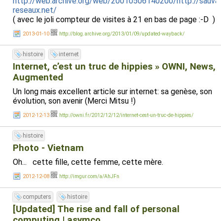
http://web.archive.org/web/20010506140200/http://sauvag
reseaux.net/
( avec le joli compteur de visites à 21 en bas de page :-D )
2013-01-10
http://blog.archive.org/2013/01/09/updated-wayback/
histoire
internet
Internet, c’est un truc de hippies » OWNI, News,
Augmented
Un long mais excellent article sur internet: sa genèse, son
évolution, son avenir (Merci Mitsu !)
2012-12-13
http://owni.fr/2012/12/12/internet-cest-un-truc-de-hippies/
histoire
Photo - Vietnam
Oh... cette fille, cette femme, cette mère.
2012-12-08
http://imgur.com/a/AhJFn
computers
histoire
[Updated] The rise and fall of personal
computing | asymco