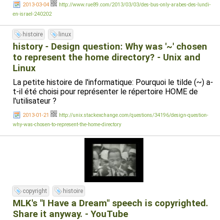
2013-03-04
http://www.rue89.com/2013/03/03/des-bus-only-arabes-des-lundi-
en-israel-240202
histoire
linux
history - Design question: Why was '~' chosen
to represent the home directory? - Unix and
Linux
La petite histoire de l'informatique: Pourquoi le tilde (~) a-
t-il été choisi pour représenter le répertoire HOME de
l'utilisateur ?
2013-01-21
http://unix.stackexchange.com/questions/34196/design-question-
why-was-chosen-to-represent-the-home-directory
copyright
histoire
MLK's "I Have a Dream" speech is copyrighted.
Share it anyway. - YouTube