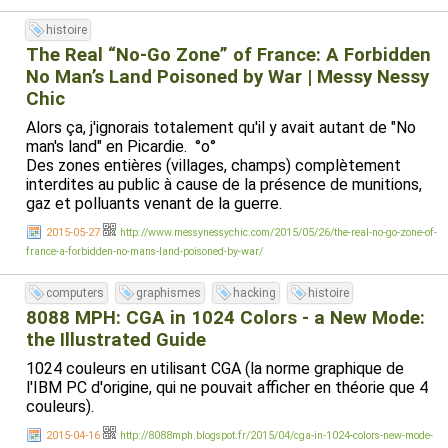
histoire
The Real “No-Go Zone” of France: A Forbidden
No Man’s Land Poisoned by War | Messy Nessy
Chic
Alors ça, j'ignorais totalement qu'il y avait autant de "No
man's land" en Picardie. °o°
Des zones entières (villages, champs) complètement
interdites au public à cause de la présence de munitions,
gaz et polluants venant de la guerre.
2015-05-27
http://www.messynessychic.com/2015/05/26/the-real-no-go-zone-of-
france-a-forbidden-no-mans-land-poisoned-by-war/
computers
graphismes
hacking
histoire
8088 MPH: CGA in 1024 Colors - a New Mode:
the Illustrated Guide
1024 couleurs en utilisant CGA (la norme graphique de
l'IBM PC d'origine, qui ne pouvait afficher en théorie que 4
couleurs).
2015-04-16
http://8088mph.blogspot.fr/2015/04/cga-in-1024-colors-new-mode-