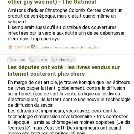
other guy was not) - The Oatmeal
Arrêtons d'aduler Christophe Colomb. Certes c'était un
produit de son époque, mais c'était quand même un
salopard.
Il semblerait aussi qu'il ait distribué des couvertures
infectées par la vérole aux natifs afin de se débarrasser
d'eux sans trop guerroyer.
2013-10-10
http://theoatmeal.com/comics/columbus_day
culture
histoire
technologie
Les députés ont voté : les livres vendus sur
Internet coûteront plus chers
En marge de cet article, je trouve ironique que les éditeurs
de livres papier luttent, globalement, contre la diffusion
sur internet (que ce soit la vente en ligne ou les livres
électroniques). Ils luttent contre une nouvelle technologie
de diffusion du savoir.
Les éditeurs et imprimeurs, vous savez, ceux dont la
technologie d'impression révolutionnaire - très contestée
à l'époque - a mis au chômage les moines copistes. (Je dis
"contesté", mais c'est soft: Des imprimeurs ont quand
même été torturés et brûlés vif, hein.