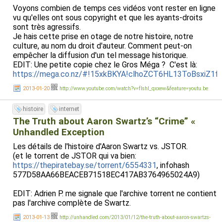
Voyons combien de temps ces vidéos vont rester en ligne
vu qu'elles ont sous copyright et que les ayants-droits
sont très agressifs.
Je hais cette prise en otage de notre histoire, notre
culture, au nom du droit d'auteur. Comment peut-on
empêcher la diffusion d'un tel message historique.
EDIT: Une petite copie chez le Gros Méga ? C'est là:
https://mega.co.nz/#!15xkBKYA!clhoZCT6HL13ToBsxiZ
2013-01-20
http://www.youtube.com/watch?v=fIshI_qxxew&feature=youtu.be
histoire
internet
The Truth about Aaron Swartz’s “Crime” «
Unhandled Exception
Les détails de l'histoire d'Aaron Swartz vs. JSTOR.
(et le torrent de JSTOR qui va bien:
https://thepiratebay.se/torrent/6554331
, infohash
577D58AA66BEACEB71518EC417AB3764965024A9)
EDIT: Adrien P. me signale que l'archive torrent ne contient
pas l'archive complète de Swartz.
2013-01-13
http://unhandled.com/2013/01/12/the-truth-about-aaron-swartzs-