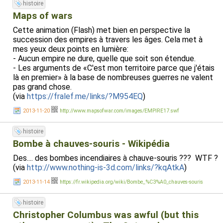
histoire
Maps of wars
Cette animation (Flash) met bien en perspective la
succession des empires à travers les âges. Cela met à
mes yeux deux points en lumière:
- Aucun empire ne dure, quelle que soit son étendue.
- Les arguments de «C'est mon territoire parce que j'étais
là en premier» à la base de nombreuses guerres ne valent
pas grand chose.
(via
https://fralef.me/links/?M954EQ
)
2013-11-20
http://www.mapsofwar.com/images/EMPIRE17.swf
histoire
Bombe à chauves-souris - Wikipédia
Des.... des bombes incendiaires à chauve-souris ??? WTF ?
(via
http://www.nothing-is-3d.com/links/?kqAtkA
)
2013-11-14
https://fr.wikipedia.org/wiki/Bombe_%C3%A0_chauves-souris
histoire
Christopher Columbus was awful (but this